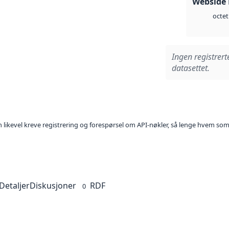
Webside
octet
Ingen registrert
datasettet.
kan likevel kreve registrering og forespørsel om API-nøkler, så lenge hvem som
Detaljer
Diskusjoner
RDF
0