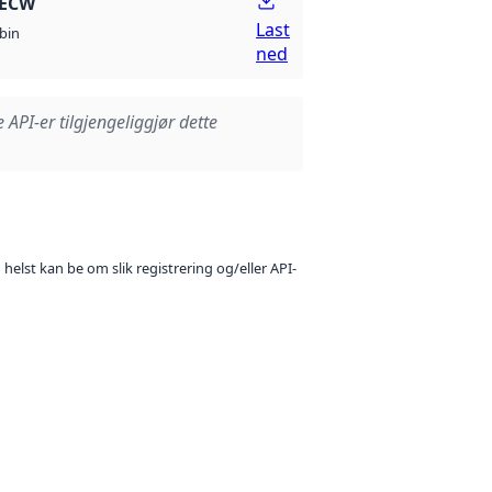
 ECW
Last
bin
ned
e API-er tilgjengeliggjør dette
 helst kan be om slik registrering og/eller API-