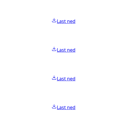
Last ned
Last ned
Last ned
Last ned