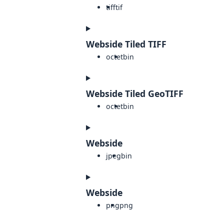
tiff
tif
Webside Tiled TIFF
octet
bin
Webside Tiled GeoTIFF
octet
bin
Webside
jpeg
bin
Webside
png
png