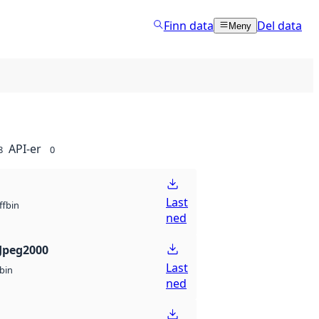
Finn data
Del data
Meny
API-er
8
0
Last
bin
ff
ned
Jpeg2000
Last
bin
ned