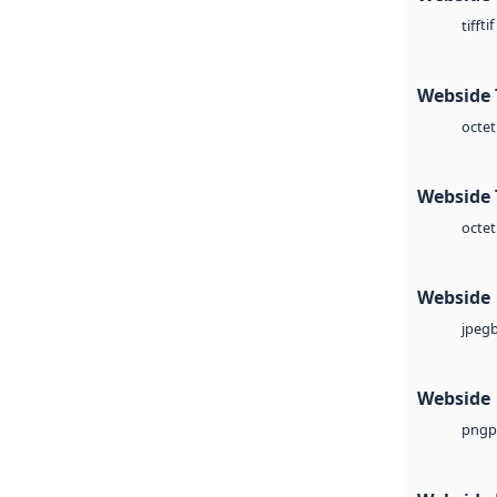
tif
tiff
Webside 
octet
Webside 
octet
Webside
jpeg
Webside
p
png