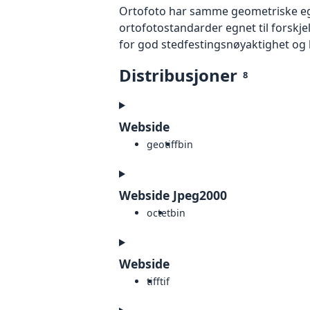
Ortofoto har samme geometriske egen
ortofotostandarder egnet til forskj
for god stedfestingsnøyaktighet og 
Distribusjoner
8
Webside
geotiff
bin
Webside Jpeg2000
octet
bin
Webside
tiff
tif