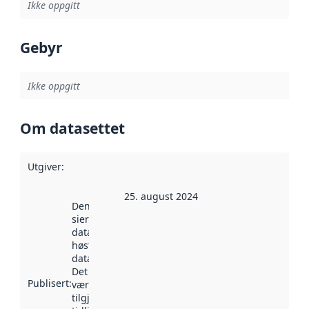
Ikke oppgitt
Gebyr
Ikke oppgitt
Om datasettet
Utgiver
:
25. august 2024
Denne datoen
sier når
datasettet ble
høstet av
data.norge.no.
Det kan ha
Publisert
:
vært
tilgjengelig