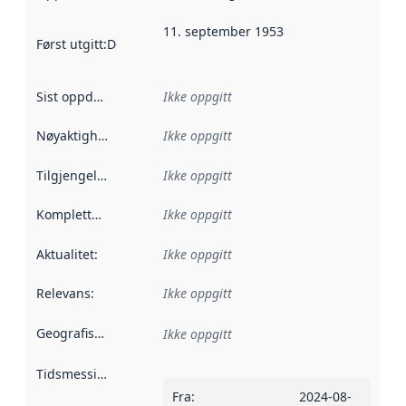
11. september 1953
Først utgitt
:
Denne datoen sier når dataene i dette datasettet 
Sist oppdatert
:
Ikke oppgitt
Nøyaktighet
:
Ikke oppgitt
Tilgjengelighet
:
Ikke oppgitt
Kompletthet
:
Ikke oppgitt
Aktualitet
:
Ikke oppgitt
Relevans
:
Ikke oppgitt
Geografisk avgrensning
:
Ikke oppgitt
Tidsmessig avgrensning
:
Fra
:
2024-08-