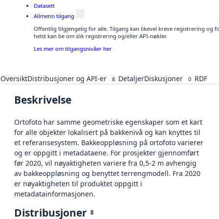
Datasett
Allmenn tilgang
Offentlig tilgjengelig for alle. Tilgang kan likevel kreve registrering o
helst kan be om slik registrering og/eller API-nøkler.
Les mer om tilgangsnivåer her
Oversikt
Distribusjoner og API-er
Detaljer
Diskusjoner
RDF
8
0
Beskrivelse
Ortofoto har samme geometriske egenskaper som et kart
for alle objekter lokalisert på bakkenivå og kan knyttes til
et referansesystem. Bakkeoppløsning på ortofoto varierer
og er oppgitt i metadataene. For prosjekter gjennomført
før 2020, vil nøyaktigheten variere fra 0,5-2 m avhengig
av bakkeoppløsning og benyttet terrengmodell. Fra 2020
er nøyaktigheten til produktet oppgitt i
metadatainformasjonen.
Distribusjoner
8