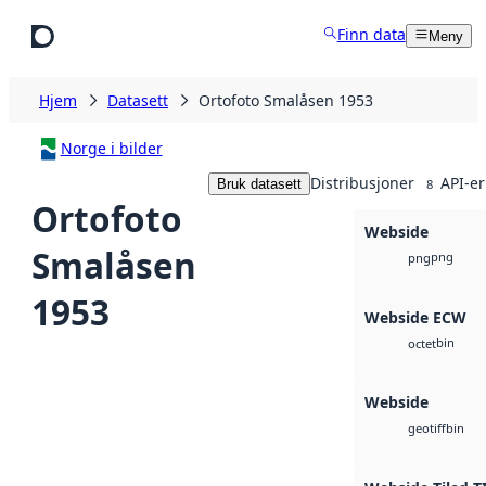
Hopp til hovedinnhold
Finn data
Meny
Hjem
Datasett
Ortofoto Smalåsen 1953
Norge i bilder
Distribusjoner
API-er
Bruk datasett
8
Ortofoto
Webside
Smalåsen
png
png
1953
Webside ECW
bin
octet
Webside
bin
geotiff