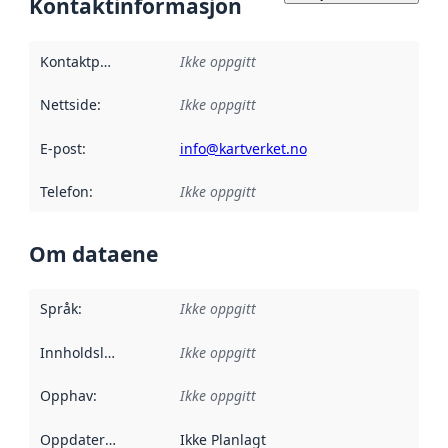
Kontaktinformasjon
Kontaktpunkt
:
Ikke oppgitt
Nettside
:
Ikke oppgitt
E-post
:
info@kartverket.no
Telefon
:
Ikke oppgitt
Om dataene
Språk
:
Ikke oppgitt
Innholdsleverandører
Ikke oppgitt
:
Opphav
:
Ikke oppgitt
Oppdateringsfrekvens
Ikke Planlagt
: