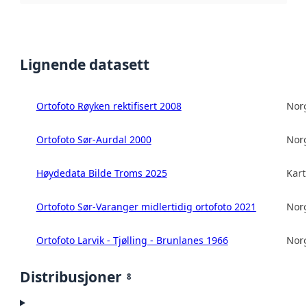
Lignende datasett
Ortofoto Røyken rektifisert 2008
Norg
Ortofoto Sør-Aurdal 2000
Norg
Høydedata Bilde Troms 2025
Kart
Ortofoto Sør-Varanger midlertidig ortofoto 2021
Norg
Ortofoto Larvik - Tjølling - Brunlanes 1966
Norg
Distribusjoner
8