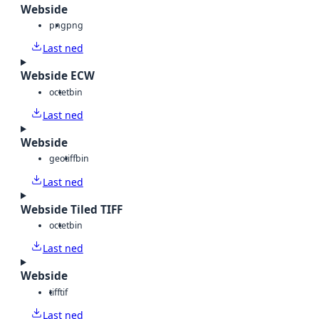
Webside
png
png
Last ned
Webside ECW
octet
bin
Last ned
Webside
geotiff
bin
Last ned
Webside Tiled TIFF
octet
bin
Last ned
Webside
tiff
tif
Last ned