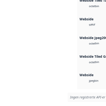
Webside Tiled T
bin
octet
Webside
tif
tiff
Webside Jpeg20
bin
octet
Webside Tiled G
bin
octet
Webside
bin
jpeg
Ingen registrerte API-er 