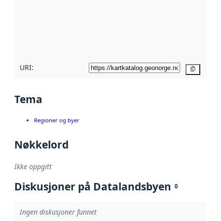
avmetadata.
Les mer om
metadatakvalitet
her
URI:
Kopier
Tema
Regioner og byer
Nøkkelord
Ikke oppgitt
Diskusjoner på Datalandsbyen
0
Ingen diskusjoner funnet