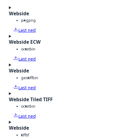
Webside
png
png
Last ned
Webside ECW
octet
bin
Last ned
Webside
geotiff
bin
Last ned
Webside Tiled TIFF
octet
bin
Last ned
Webside
tiff
tif