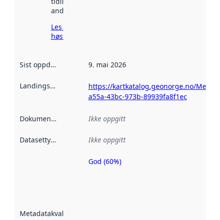
tidligere
andre steder.
Les mer om
høsting her
Sist oppdatert
:
9. mai 2026
Landingsside
:
https://kartkatalog.geonorge.no/Metad
a55a-43bc-973b-89939fa8f1ec
Dokumentasjon
:
Ikke oppgitt
Datasettype
:
Ikke oppgitt
God (60%)
Metadatakvalitet
er en indikator
på hvor godt
datasettene er
beskrevet ved
Metadatakvalitet
:
hjelp