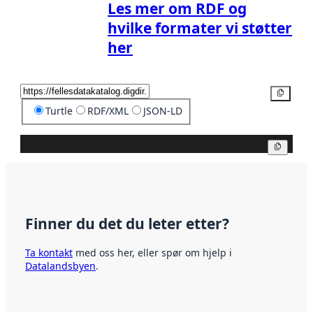
Les mer om RDF og
hvilke formater vi støtter
her
Kopier
Turtle
RDF/XML
JSON-LD
Kopier
Finner du det du leter etter?
Ta kontakt
med oss her, eller spør om hjelp i
Datalandsbyen
.