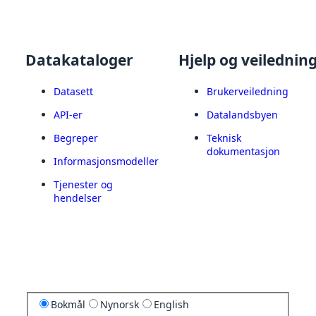
Datakataloger
Hjelp og veilednin
Datasett
Brukerveiledning
API-er
Datalandsbyen
Begreper
Teknisk
dokumentasjon
Informasjonsmodeller
Tjenester og
hendelser
Bokmål
Nynorsk
English