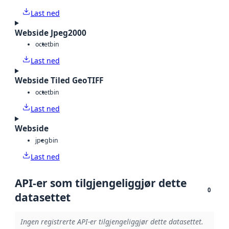
Last ned
Webside Jpeg2000
octet
bin
Last ned
Webside Tiled GeoTIFF
octet
bin
Last ned
Webside
jpeg
bin
Last ned
API-er som tilgjengeliggjør dette
0
datasettet
Ingen registrerte API-er tilgjengeliggjør dette datasettet.