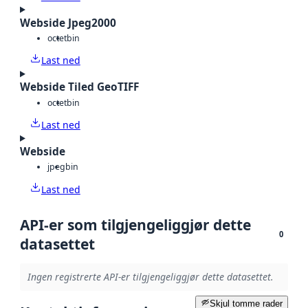
Webside Jpeg2000
octet
bin
Last ned
Webside Tiled GeoTIFF
octet
bin
Last ned
Webside
jpeg
bin
Last ned
API-er som tilgjengeliggjør dette
0
datasettet
Ingen registrerte API-er tilgjengeliggjør dette datasettet.
Skjul tomme rader