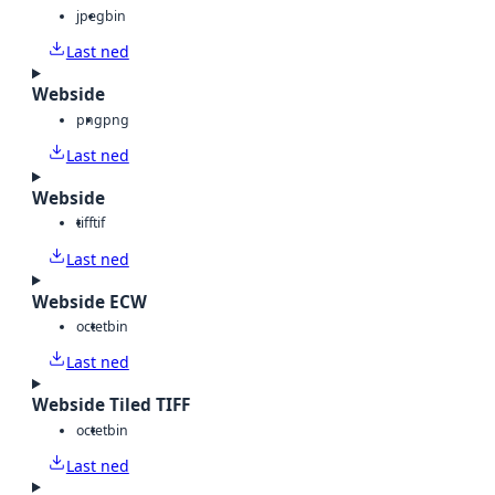
jpeg
bin
Last ned
Webside
png
png
Last ned
Webside
tiff
tif
Last ned
Webside ECW
octet
bin
Last ned
Webside Tiled TIFF
octet
bin
Last ned