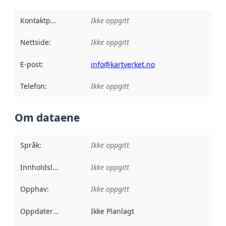
Kontaktpunkt
:
Ikke oppgitt
Nettside
:
Ikke oppgitt
E-post
:
info@kartverket.no
Telefon
:
Ikke oppgitt
Om dataene
Språk
:
Ikke oppgitt
Innholdsleverandører
Ikke oppgitt
:
Opphav
:
Ikke oppgitt
Oppdateringsfrekvens
Ikke Planlagt
: