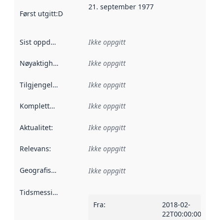
21. september 1977
Først utgitt
:
Denne datoen sier når dataene i dette datasettet 
Sist oppdatert
:
Ikke oppgitt
Nøyaktighet
:
Ikke oppgitt
Tilgjengelighet
:
Ikke oppgitt
Kompletthet
:
Ikke oppgitt
Aktualitet
:
Ikke oppgitt
Relevans
:
Ikke oppgitt
Geografisk avgrensning
:
Ikke oppgitt
Tidsmessig avgrensning
:
Fra
:
2018-02-
22T00:00:00Z