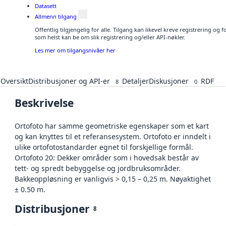
Datasett
Allmenn tilgang
Offentlig tilgjengelig for alle. Tilgang kan likevel kreve registrering og
som helst kan be om slik registrering og/eller API-nøkler.
Les mer om tilgangsnivåer her
Oversikt
Distribusjoner og API-er
Detaljer
Diskusjoner
RDF
8
0
Beskrivelse
Ortofoto har samme geometriske egenskaper som et kart
og kan knyttes til et referansesystem. Ortofoto er inndelt i
ulike ortofotostandarder egnet til forskjellige formål.
Ortofoto 20: Dekker områder som i hovedsak består av
tett- og spredt bebyggelse og jordbruksområder.
Bakkeoppløsning er vanligvis > 0,15 – 0,25 m. Nøyaktighet
± 0.50 m.
Distribusjoner
8