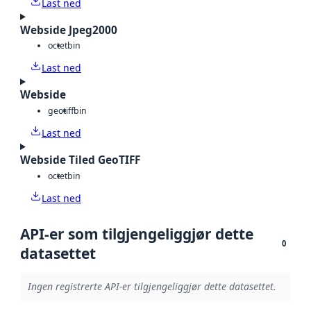
Last ned
Webside Jpeg2000
octet
bin
Last ned
Webside
geotiff
bin
Last ned
Webside Tiled GeoTIFF
octet
bin
Last ned
API-er som tilgjengeliggjør dette
0
datasettet
Ingen registrerte API-er tilgjengeliggjør dette datasettet.