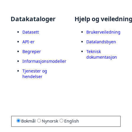
Datakataloger
Hjelp og veilednin
Datasett
Brukerveiledning
API-er
Datalandsbyen
Begreper
Teknisk
dokumentasjon
Informasjonsmodeller
Tjenester og
hendelser
Bokmål
Nynorsk
English