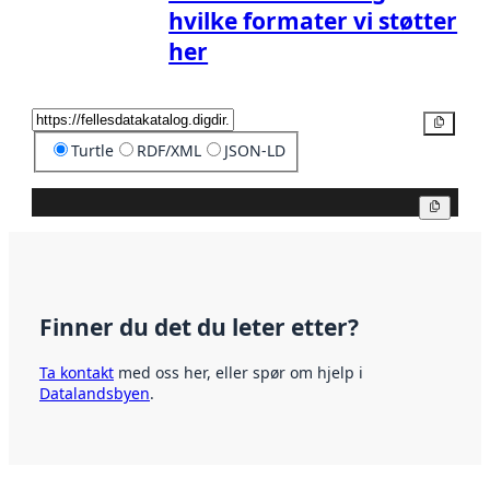
hvilke formater vi støtter
her
Kopier
Turtle
RDF/XML
JSON-LD
Kopier
Finner du det du leter etter?
Ta kontakt
med oss her, eller spør om hjelp i
Datalandsbyen
.