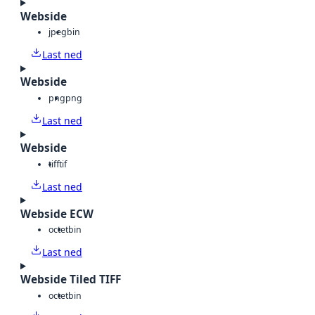
Webside
jpeg
bin
Last ned
Webside
png
png
Last ned
Webside
tiff
tif
Last ned
Webside ECW
octet
bin
Last ned
Webside Tiled TIFF
octet
bin