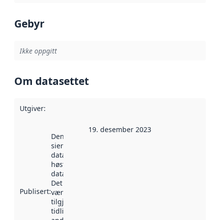
Gebyr
Ikke oppgitt
Om datasettet
Utgiver
:
19. desember 2023
Denne datoen
sier når
datasettet ble
høstet av
data.norge.no.
Det kan ha
Publisert
:
vært
tilgjengelig
tidligere