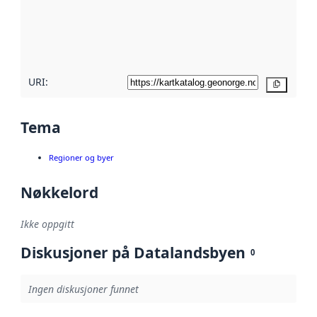
Les mer om
metadatakvalitet
her
URI:
Kopier
Tema
Regioner og byer
Nøkkelord
Ikke oppgitt
Diskusjoner på Datalandsbyen
0
Ingen diskusjoner funnet