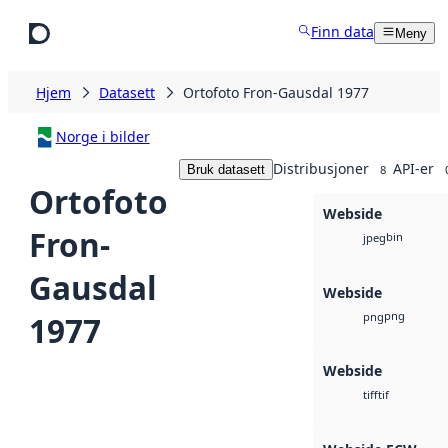
Hopp til hovedinnhold
Finn data
Meny
Hjem
Datasett
Ortofoto Fron-Gausdal 1977
Norge i bilder
Distribusjoner
API-er
Bruk datasett
8
Ortofoto
Webside
Fron-
bin
jpeg
Gausdal
Webside
png
1977
png
Webside
tif
tiff