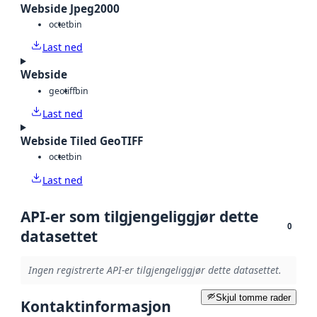
Webside Jpeg2000
octet
bin
Last ned
Webside
geotiff
bin
Last ned
Webside Tiled GeoTIFF
octet
bin
Last ned
API-er som tilgjengeliggjør dette
0
datasettet
Ingen registrerte API-er tilgjengeliggjør dette datasettet.
Skjul tomme rader
Kontaktinformasjon