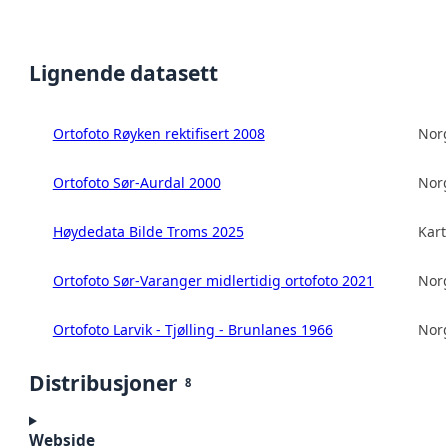
Lignende datasett
Ortofoto Røyken rektifisert 2008
Norg
Ortofoto Sør-Aurdal 2000
Norg
Høydedata Bilde Troms 2025
Kart
Ortofoto Sør-Varanger midlertidig ortofoto 2021
Norg
Ortofoto Larvik - Tjølling - Brunlanes 1966
Norg
Distribusjoner
8
Webside