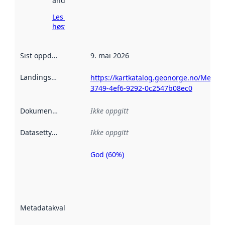
andre steder.
Les mer om
høsting her
Sist oppdatert
:
9. mai 2026
Landingsside
:
https://kartkatalog.geonorge.no/Metad
3749-4ef6-9292-0c2547b08ec0
Dokumentasjon
:
Ikke oppgitt
Datasettype
:
Ikke oppgitt
God (60%)
Metadatakvalitet
er en indikator
på hvor godt
datasettene er
beskrevet ved
Metadatakvalitet
:
hjelp
avmetadata.