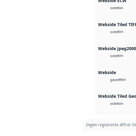
Webside ECW
bin
octet
Webside Tiled TIF
bin
octet
Webside Jpeg200
bin
octet
Webside
bin
geotiff
Webside Tiled Ge
bin
octet
Ingen registrerte API-er ti