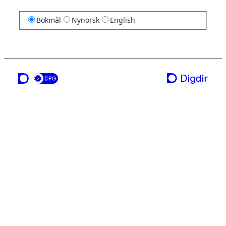
Bokmål
Nynorsk
English
en tjeneste fra