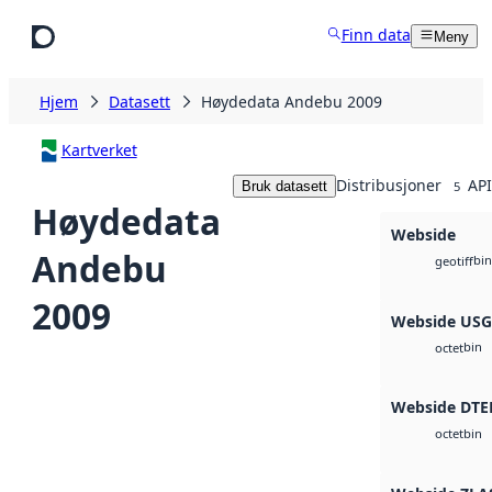
Hopp til hovedinnhold
Finn data
Meny
Hjem
Datasett
Høydedata Andebu 2009
Kartverket
Distribusjoner
API
Bruk datasett
5
Høydedata
Webside
Andebu
bin
geotiff
2009
Webside US
bin
octet
Webside DTE
bin
octet