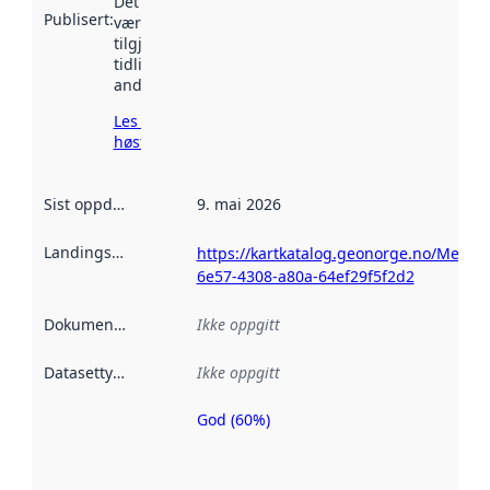
Det kan ha
Publisert
:
vært
tilgjengelig
tidligere
andre steder.
Les mer om
høsting her
Sist oppdatert
:
9. mai 2026
Landingsside
:
https://kartkatalog.geonorge.no/Metad
6e57-4308-a80a-64ef29f5f2d2
Dokumentasjon
:
Ikke oppgitt
Datasettype
:
Ikke oppgitt
God (60%)
Metadatakvalitet
er en indikator
på hvor godt