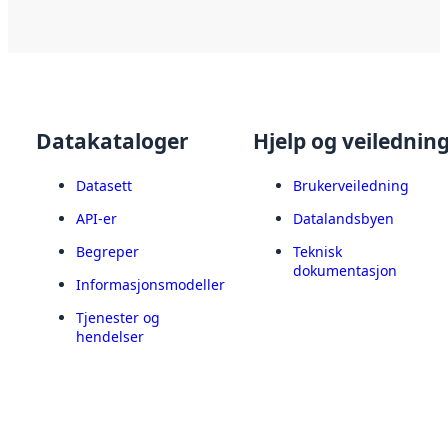
Datakataloger
Hjelp og veilednin
Datasett
Brukerveiledning
API-er
Datalandsbyen
Begreper
Teknisk
dokumentasjon
Informasjonsmodeller
Tjenester og
hendelser