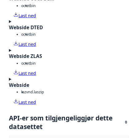
octet
bin
Last ned
Webside DTED
octet
bin
Last ned
Webside ZLAS
octet
bin
Last ned
Webside
laz
vnd.laszip
Last ned
API-er som tilgjengeliggjør dette
0
datasettet