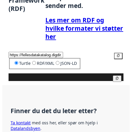
Framework
sender med.
(RDF)
Les mer om RDF og
hvilke formater vi støtter
her
Kopier
Turtle
RDF/XML
JSON-LD
Kopier
Finner du det du leter etter?
Ta kontakt
med oss her, eller spør om hjelp i
Datalandsbyen
.