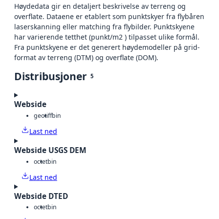
Høydedata gir en detaljert beskrivelse av terreng og
overflate. Dataene er etablert som punktskyer fra flybåren
laserskanning eller matching fra flybilder. Punktskyene
har varierende tetthet (punkt/m2 ) tilpasset ulike formål.
Fra punktskyene er det generert høydemodeller på grid-
format av terreng (DTM) og overflate (DOM).
Distribusjoner
5
Webside
geotiff
bin
Last ned
Webside USGS DEM
octet
bin
Last ned
Webside DTED
octet
bin