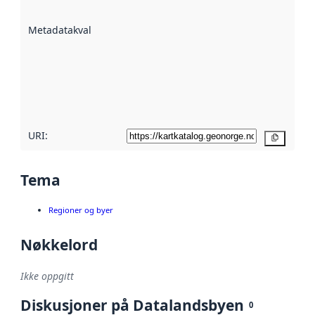
datasettene er
beskrevet ved
Metadatakvalitet
:
hjelp
avmetadata.
Les mer om
metadatakvalitet
her
URI:
Kopier
Tema
Regioner og byer
Nøkkelord
Ikke oppgitt
Diskusjoner på Datalandsbyen
0