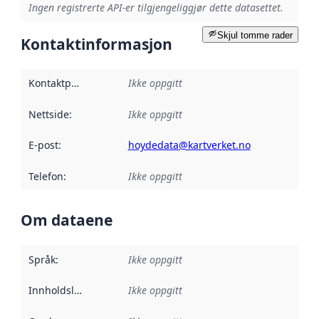
Ingen registrerte API-er tilgjengeliggjør dette datasettet.
Skjul tomme rader
Kontaktinformasjon
Kontaktpunkt
:
Ikke oppgitt
Nettside
:
Ikke oppgitt
E-post
:
hoydedata@kartverket.no
Telefon
:
Ikke oppgitt
Om dataene
Språk
:
Ikke oppgitt
Innholdsleverandører
Ikke oppgitt
: