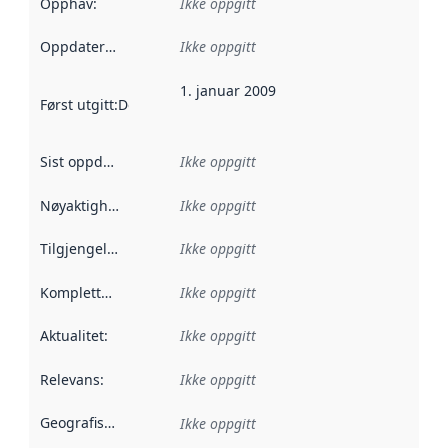
Opphav
:
Ikke oppgitt
Oppdateringsfrekvens
Ikke oppgitt
:
1. januar 2009
Først utgitt
:
Denne datoen sier når dataene i dette datasettet 
Sist oppdatert
:
Ikke oppgitt
Nøyaktighet
:
Ikke oppgitt
Tilgjengelighet
:
Ikke oppgitt
Kompletthet
:
Ikke oppgitt
Aktualitet
:
Ikke oppgitt
Relevans
:
Ikke oppgitt
Geografisk avgrensning
:
Ikke oppgitt