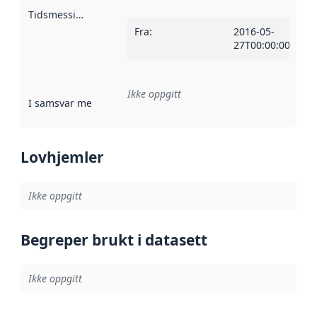
Tidsmessig avgrensning
:
Fra
:
2016-05-
27T00:00:00Z
Ikke oppgitt
I samsvar med
:
Referanse til en implementasjonsregel eller a
Lovhjemler
Ikke oppgitt
Begreper brukt i datasett
Ikke oppgitt