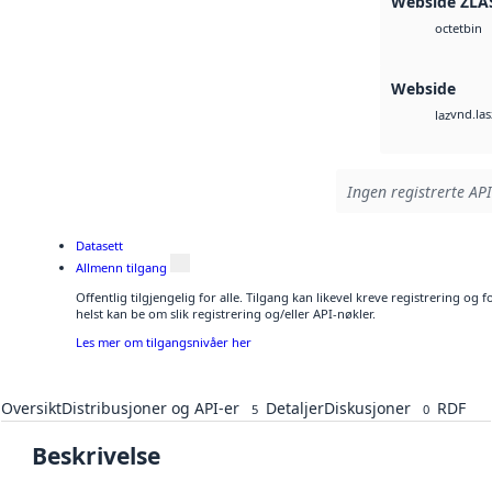
Webside ZLA
bin
octet
Webside
vnd.las
laz
Ingen registrerte API
Datasett
Allmenn tilgang
Offentlig tilgjengelig for alle. Tilgang kan likevel kreve registrering o
helst kan be om slik registrering og/eller API-nøkler.
Les mer om tilgangsnivåer her
Oversikt
Distribusjoner og API-er
Detaljer
Diskusjoner
RDF
5
0
Beskrivelse