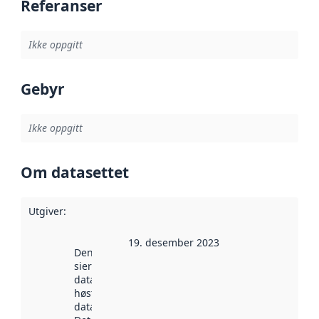
Referanser
Ikke oppgitt
Gebyr
Ikke oppgitt
Om datasettet
Utgiver
:
19. desember 2023
Denne datoen
sier når
datasettet ble
høstet av
data.norge.no.