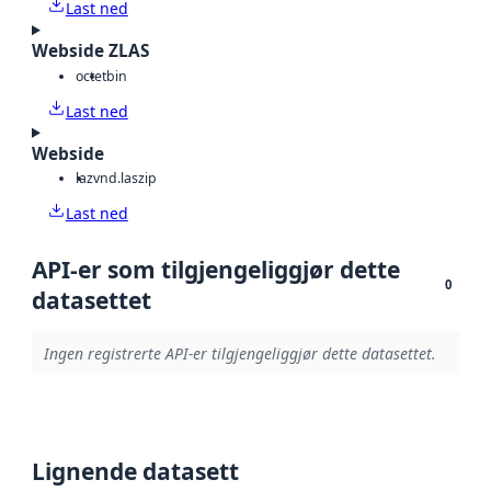
Last ned
Webside ZLAS
octet
bin
Last ned
Webside
laz
vnd.laszip
Last ned
API-er som tilgjengeliggjør dette
0
datasettet
Ingen registrerte API-er tilgjengeliggjør dette datasettet.
Lignende datasett