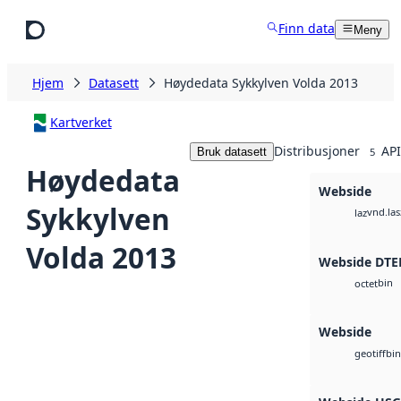
Hopp til hovedinnhold
Finn data
Meny
Hjem
Datasett
Høydedata Sykkylven Volda 2013
Kartverket
Distribusjoner
API
Bruk datasett
5
Høydedata
Webside
Sykkylven
vnd.las
laz
Volda 2013
Webside DTE
bin
octet
Webside
bin
geotiff