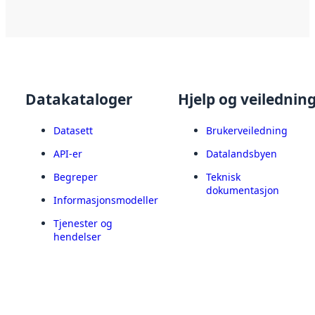
Datakataloger
Hjelp og veilednin
Datasett
Brukerveiledning
API-er
Datalandsbyen
Begreper
Teknisk
dokumentasjon
Informasjonsmodeller
Tjenester og
hendelser