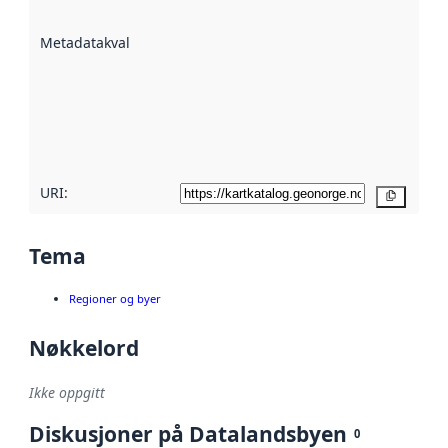
datasettene er
beskrevet ved
Metadatakvalitet
:
hjelp
avmetadata.
Les mer om
metadatakvalitet
her
URI:
Kopier
Tema
Regioner og byer
Nøkkelord
Ikke oppgitt
Diskusjoner på Datalandsbyen
0