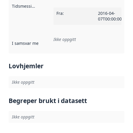
Tidsmessig avgrensning
:
Fra
:
2016-04-
07T00:00:00Z
Ikke oppgitt
I samsvar med
:
Referanse til en implementasjonsregel eller a
Lovhjemler
Ikke oppgitt
Begreper brukt i datasett
Ikke oppgitt