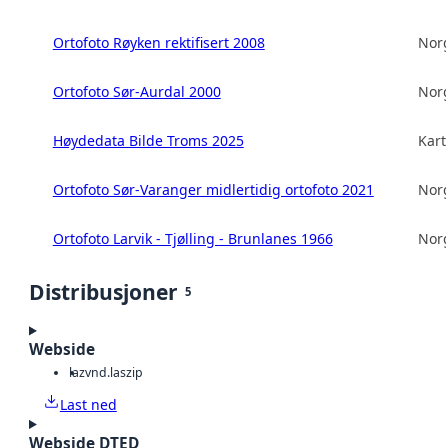
Ortofoto Røyken rektifisert 2008
Norg
Ortofoto Sør-Aurdal 2000
Norg
Høydedata Bilde Troms 2025
Kart
Ortofoto Sør-Varanger midlertidig ortofoto 2021
Norg
Ortofoto Larvik - Tjølling - Brunlanes 1966
Norg
Distribusjoner
5
Webside
laz
vnd.laszip
Last ned
Webside DTED