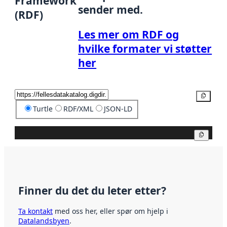
Framework
sender med.
(RDF)
Les mer om RDF og
hvilke formater vi støtter
her
Kopier
Turtle
RDF/XML
JSON-LD
Kopier
Finner du det du leter etter?
Ta kontakt
med oss her, eller spør om hjelp i
Datalandsbyen
.