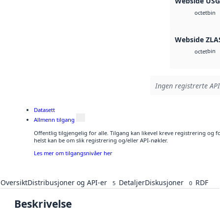
Webside US
bin
octet
Webside ZLA
bin
octet
Ingen registrerte API
Datasett
Allmenn tilgang
Offentlig tilgjengelig for alle. Tilgang kan likevel kreve registrering o
helst kan be om slik registrering og/eller API-nøkler.
Les mer om tilgangsnivåer her
Oversikt
Distribusjoner og API-er
Detaljer
Diskusjoner
RDF
5
0
Beskrivelse