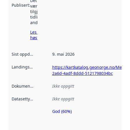
Det kan ha
Publisert
:
vært
tilgjengelig
tidligere
andre steder.
Les mer om
høsting her
Sist oppdatert
:
9. mai 2026
Landingsside
:
https://kartkatalog.geonorge.no/Metad
2a6d-4adf-8ddd-5121798034bc
Dokumentasjon
:
Ikke oppgitt
Datasettype
:
Ikke oppgitt
God (60%)
Metadatakvalitet
er en indikator
på hvor godt