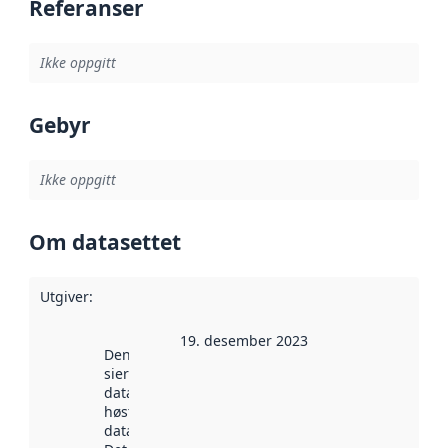
Referanser
Ikke oppgitt
Gebyr
Ikke oppgitt
Om datasettet
Utgiver
:
19. desember 2023
Denne datoen
sier når
datasettet ble
høstet av
data.norge.no.