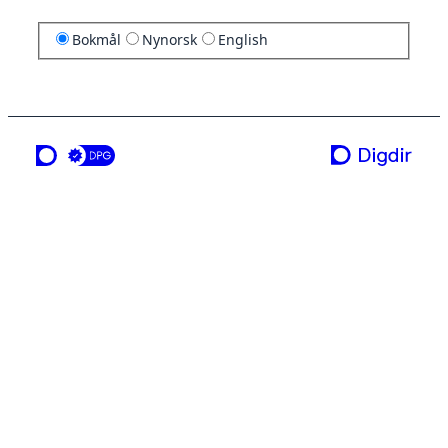
Bokmål
Nynorsk
English
en tjeneste fra