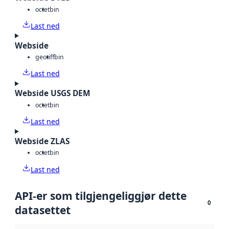
octet
bin
Last ned
Webside
geotiff
bin
Last ned
Webside USGS DEM
octet
bin
Last ned
Webside ZLAS
octet
bin
Last ned
API-er som tilgjengeliggjør dette
0
datasettet