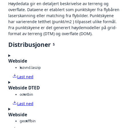
Høydedata gir en detaljert beskrivelse av terreng og
overflate. Dataene er etablert som punktskyer fra flybåren
laserskanning eller matching fra flybilder. Punktskyene
har varierende tetthet (punkt/m2 ) tilpasset ulike formål.
Fra punktskyene er det generert høydemodeller på grid-
format av terreng (DTM) og overflate (DOM).
Distribusjoner
5
Webside
laz
vnd.laszip
Last ned
Webside DTED
octet
bin
Last ned
Webside
geotiff
bin