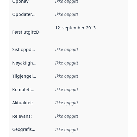
Opphav
:
Ikke oppgitt
Oppdateringsfrekvens
Ikke oppgitt
:
12. september 2013
Først utgitt
:
Denne datoen sier når dataene i dette datasettet 
Sist oppdatert
:
Ikke oppgitt
Nøyaktighet
:
Ikke oppgitt
Tilgjengelighet
:
Ikke oppgitt
Kompletthet
:
Ikke oppgitt
Aktualitet
:
Ikke oppgitt
Relevans
:
Ikke oppgitt
Geografisk avgrensning
:
Ikke oppgitt