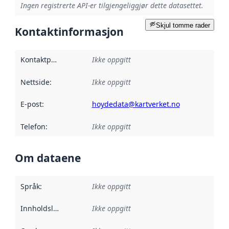
Ingen registrerte API-er tilgjengeliggjør dette datasettet.
Skjul tomme rader
Kontaktinformasjon
Kontaktpunkt
:
Ikke oppgitt
Nettside
:
Ikke oppgitt
E-post
:
hoydedata@kartverket.no
Telefon
:
Ikke oppgitt
Om dataene
Språk
:
Ikke oppgitt
Innholdsleverandører
Ikke oppgitt
: