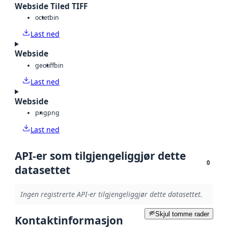
Webside Tiled TIFF
octet
bin
Last ned
Webside
geotiff
bin
Last ned
Webside
png
png
Last ned
API-er som tilgjengeliggjør dette
0
datasettet
Ingen registrerte API-er tilgjengeliggjør dette datasettet.
Skjul tomme rader
Kontaktinformasjon