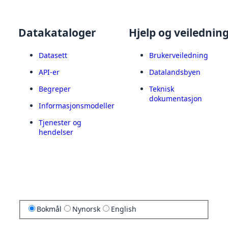
Datakataloger
Hjelp og veilednin
Datasett
Brukerveiledning
API-er
Datalandsbyen
Begreper
Teknisk
dokumentasjon
Informasjonsmodeller
Tjenester og
hendelser
Bokmål
Nynorsk
English