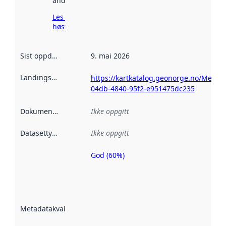
andre steder.
Les mer om
høsting her
Sist oppdatert
:
9. mai 2026
Landingsside
:
https://kartkatalog.geonorge.no/Metad
04db-4840-95f2-e951475dc235
Dokumentasjon
:
Ikke oppgitt
Datasettype
:
Ikke oppgitt
God (60%)
Metadatakvalitet
er en indikator
på hvor godt
datasettene er
beskrevet ved
Metadatakvalitet
:
hjelp
avmetadata.