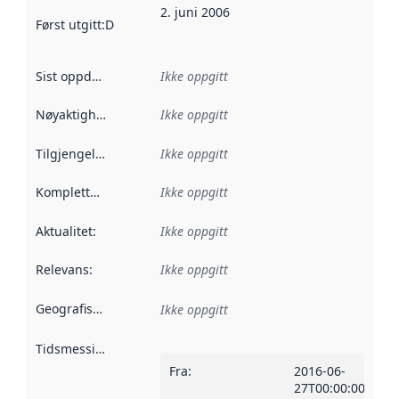
2. juni 2006
Først utgitt
:
Denne datoen sier når dataene i dette datasettet 
Sist oppdatert
:
Ikke oppgitt
Nøyaktighet
:
Ikke oppgitt
Tilgjengelighet
:
Ikke oppgitt
Kompletthet
:
Ikke oppgitt
Aktualitet
:
Ikke oppgitt
Relevans
:
Ikke oppgitt
Geografisk avgrensning
:
Ikke oppgitt
Tidsmessig avgrensning
:
Fra
:
2016-06-
27T00:00:00Z