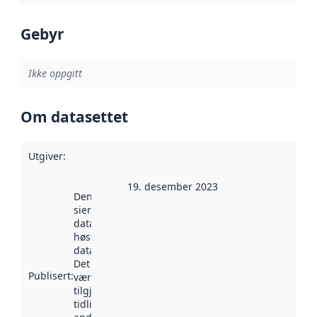
Gebyr
Ikke oppgitt
Om datasettet
Utgiver
:
19. desember 2023
Denne datoen
sier når
datasettet ble
høstet av
data.norge.no.
Det kan ha
Publisert
:
vært
tilgjengelig
tidligere