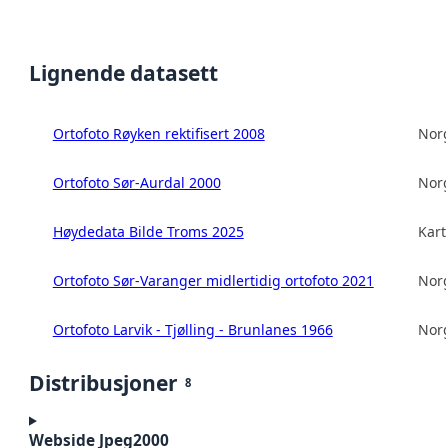
Lignende datasett
Ortofoto Røyken rektifisert 2008
Norg
Ortofoto Sør-Aurdal 2000
Norg
Høydedata Bilde Troms 2025
Kart
Ortofoto Sør-Varanger midlertidig ortofoto 2021
Norg
Ortofoto Larvik - Tjølling - Brunlanes 1966
Norg
Distribusjoner
8
Webside Jpeg2000