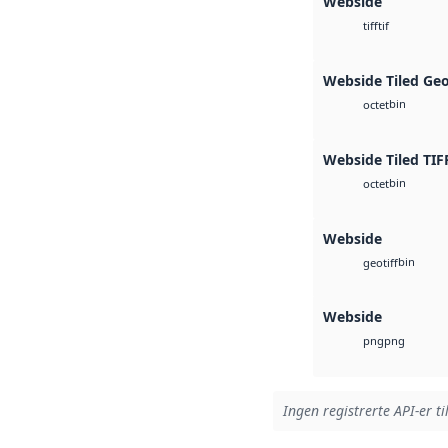
Webside
tif
tiff
Webside Tiled Ge
bin
octet
Webside Tiled TIF
bin
octet
Webside
bin
geotiff
Webside
png
png
Ingen registrerte API-er ti