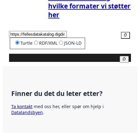
hvilke formater vi støtter
her
Kopier
Turtle
RDF/XML
JSON-LD
Kopier
Finner du det du leter etter?
Ta kontakt
med oss her, eller spør om hjelp i
Datalandsbyen
.