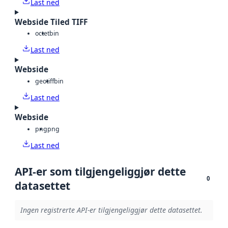
Last ned
Webside Tiled TIFF
octet
bin
Last ned
Webside
geotiff
bin
Last ned
Webside
png
png
Last ned
API-er som tilgjengeliggjør dette
0
datasettet
Ingen registrerte API-er tilgjengeliggjør dette datasettet.