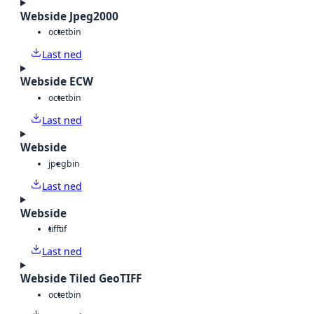
Webside Jpeg2000
octet
bin
Last ned
Webside ECW
octet
bin
Last ned
Webside
jpeg
bin
Last ned
Webside
tiff
tif
Last ned
Webside Tiled GeoTIFF
octet
bin