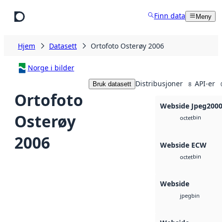
Hopp til hovedinnhold
Finn data
Meny
Hjem
Datasett
Ortofoto Osterøy 2006
Norge i bilder
Distribusjoner
API-er
Bruk datasett
8
Ortofoto
Webside Jpeg200
Osterøy
bin
octet
2006
Webside ECW
bin
octet
Webside
bin
jpeg