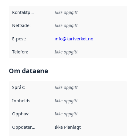
Kontaktpunkt
:
Ikke oppgitt
Nettside
:
Ikke oppgitt
E-post
:
info@kartverket.no
Telefon
:
Ikke oppgitt
Om dataene
Språk
:
Ikke oppgitt
Innholdsleverandører
Ikke oppgitt
:
Opphav
:
Ikke oppgitt
Oppdateringsfrekvens
Ikke Planlagt
: