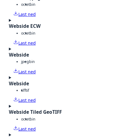
octet
bin
Last ned
Webside ECW
octet
bin
Last ned
Webside
jpeg
bin
Last ned
Webside
tiff
tif
Last ned
Webside Tiled GeoTIFF
octet
bin
Last ned