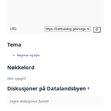
Les mer om
metadatakvalitet
her
URI:
Kopier
Tema
Regioner og byer
Nøkkelord
Ikke oppgitt
Diskusjoner på Datalandsbyen
0
Ingen diskusjoner funnet