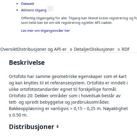
Datasett
Allmenn tilgang
Offentlig tilgjengelig for alle. Tilgang kan likevel kreve registrering og
som helst kan be om slik registrering og/eller API-nøkler.
Les mer om tilgangsnivåer her
Oversikt
Distribusjoner og API-er
Detaljer
Diskusjoner
RDF
8
0
Beskrivelse
Ortofoto har samme geometriske egenskaper som et kart
og kan knyttes til et referansesystem. Ortofoto er inndelt i
ulike ortofotostandarder egnet til forskjellige formål.
Ortofoto 20: Dekker områder som i hovedsak består av
tett- og spredt bebyggelse og jordbruksområder.
Bakkeoppløsning er vanligvis > 0,15 – 0,25 m. Nøyaktighet
± 0.50 m.
Distribusjoner
8