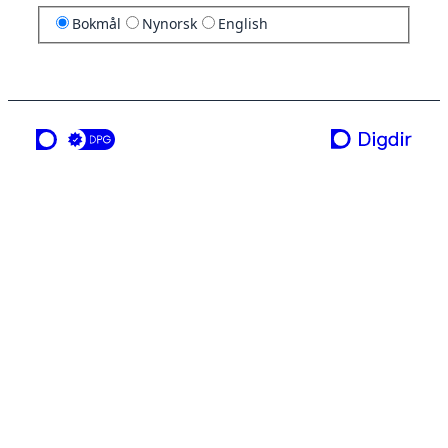
Bokmål
Nynorsk
English
en tjeneste fra