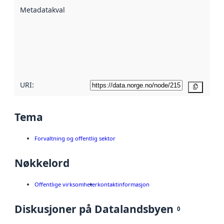
beskrevet ved
Metadatakvalitet
:
hjelp
avmetadata.
Les mer om
metadatakvalitet
her
URI:
Kopier
Tema
Forvaltning og offentlig sektor
Nøkkelord
Offentlige virksomheter
kontaktinformasjon
Diskusjoner på Datalandsbyen
0