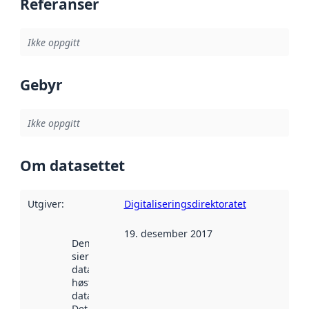
Referanser
Ikke oppgitt
Gebyr
Ikke oppgitt
Om datasettet
Utgiver
:
Digitaliseringsdirektoratet
19. desember 2017
Denne datoen
sier når
datasettet ble
høstet av
data.norge.no.
Det kan ha