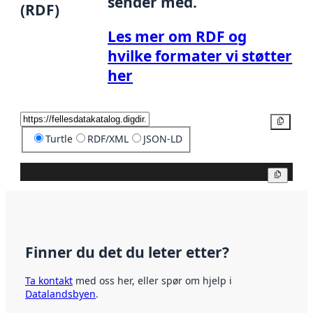
sender med.
(RDF)
Les mer om RDF og
hvilke formater vi støtter
her
Kopier
Turtle
RDF/XML
JSON-LD
Kopier
Finner du det du leter etter?
Ta kontakt
med oss her, eller spør om hjelp i
Datalandsbyen
.