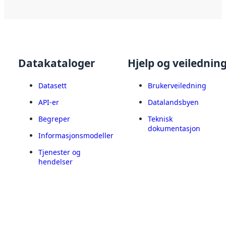
Datakataloger
Hjelp og veilednin
Datasett
Brukerveiledning
API-er
Datalandsbyen
Begreper
Teknisk
dokumentasjon
Informasjonsmodeller
Tjenester og
hendelser