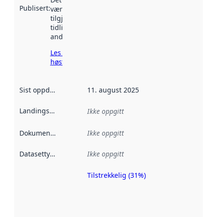
Publisert
:
vært
tilgjengelig
tidligere
andre steder.
Les mer om
høsting her
Sist oppdatert
:
11. august 2025
Landingsside
:
Ikke oppgitt
Dokumentasjon
:
Ikke oppgitt
Datasettype
:
Ikke oppgitt
Tilstrekkelig (31%)
Metadatakvalitet
er en indikator
på hvor godt
datasettene er