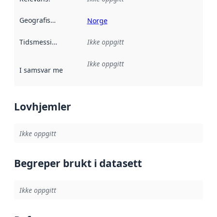
Geografisk avgrensning
:
Norge
Tidsmessig avgrensning
Ikke oppgitt
:
Ikke oppgitt
I samsvar med
:
Referanse til en implementasjonsregel eller a
Lovhjemler
Ikke oppgitt
Begreper brukt i datasett
Ikke oppgitt