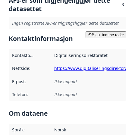
API-er som tilgjengeliggjør dette
0
datasettet
Ingen registrerte API-er tilgjengeliggjør dette datasettet.
Skjul tomme rader
Kontaktinformasjon
Kontaktpunkt
:
Digitaliseringsdirektoratet
Nettside
:
https://www.digitaliseringsdirektoratet.
E-post
:
Ikke oppgitt
Telefon
:
Ikke oppgitt
Om dataene
Språk
:
Norsk