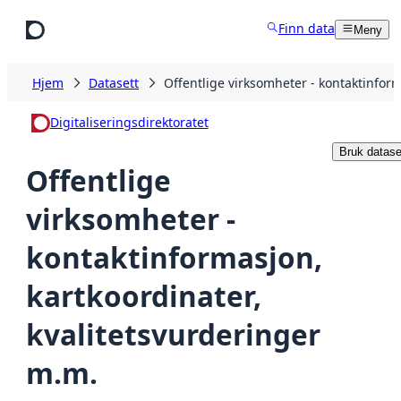
Hopp til hovedinnhold
Finn data
Meny
Hjem
Datasett
Offentlige virksomheter - kontaktinform
Digitaliseringsdirektoratet
Bruk datase
Offentlige
virksomheter -
kontaktinformasjon,
kartkoordinater,
kvalitetsvurderinger
m.m.