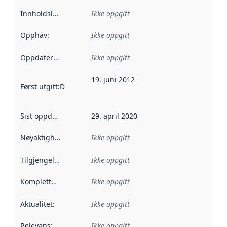
Innholdsleverandører
Ikke oppgitt
:
Opphav
:
Ikke oppgitt
Oppdateringsfrekvens
Ikke oppgitt
:
19. juni 2012
Først utgitt
:
Denne datoen sier når dataene i dette datasettet 
Sist oppdatert
:
29. april 2020
Nøyaktighet
:
Ikke oppgitt
Tilgjengelighet
:
Ikke oppgitt
Kompletthet
:
Ikke oppgitt
Aktualitet
:
Ikke oppgitt
Relevans
:
Ikke oppgitt