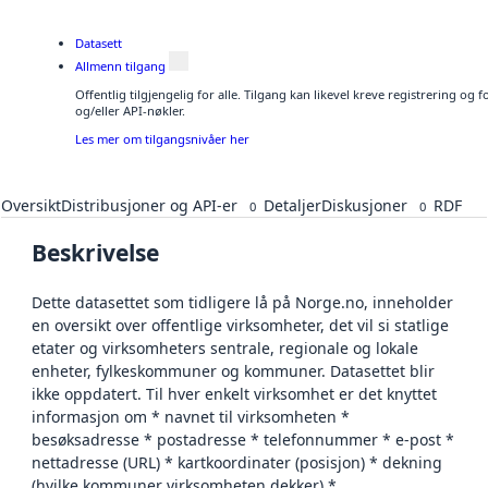
Datasett
Allmenn tilgang
Offentlig tilgjengelig for alle. Tilgang kan likevel kreve registrering o
og/eller API-nøkler.
Les mer om tilgangsnivåer her
Oversikt
Distribusjoner og API-er
Detaljer
Diskusjoner
RDF
0
0
Beskrivelse
Dette datasettet som tidligere lå på Norge.no, inneholder
en oversikt over offentlige virksomheter, det vil si statlige
etater og virksomheters sentrale, regionale og lokale
enheter, fylkeskommuner og kommuner. Datasettet blir
ikke oppdatert. Til hver enkelt virksomhet er det knyttet
informasjon om * navnet til virksomheten *
besøksadresse * postadresse * telefonnummer * e-post *
nettadresse (URL) * kartkoordinater (posisjon) * dekning
(hvilke kommuner virksomheten dekker) *