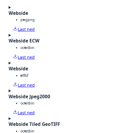
Webside
png
png
Last ned
Webside ECW
octet
bin
Last ned
Webside
tiff
tif
Last ned
Webside Jpeg2000
octet
bin
Last ned
Webside Tiled GeoTIFF
octet
bin