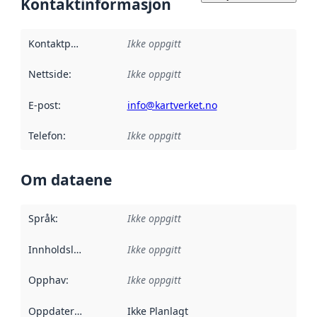
Kontaktinformasjon
Kontaktpunkt
:
Ikke oppgitt
Nettside
:
Ikke oppgitt
E-post
:
info@kartverket.no
Telefon
:
Ikke oppgitt
Om dataene
Språk
:
Ikke oppgitt
Innholdsleverandører
Ikke oppgitt
:
Opphav
:
Ikke oppgitt
Oppdateringsfrekvens
Ikke Planlagt
: