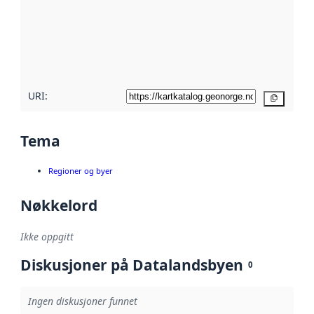
avmetadata.
Les mer om
metadatakvalitet
her
URI:
Kopier
Tema
Regioner og byer
Nøkkelord
Ikke oppgitt
Diskusjoner på Datalandsbyen
0
Ingen diskusjoner funnet