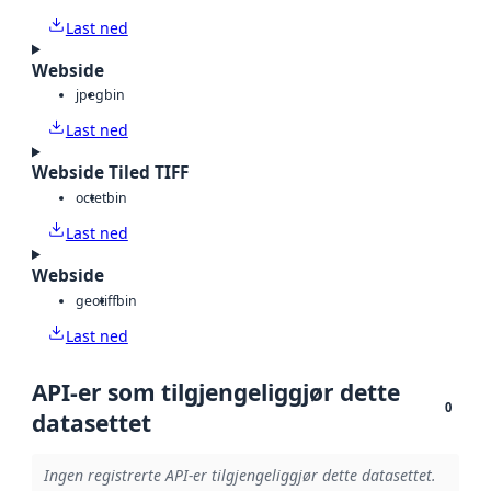
Last ned
Webside
jpeg
bin
Last ned
Webside Tiled TIFF
octet
bin
Last ned
Webside
geotiff
bin
Last ned
API-er som tilgjengeliggjør dette
0
datasettet
Ingen registrerte API-er tilgjengeliggjør dette datasettet.