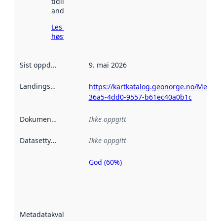
tidligere
andre steder.
Les mer om
høsting her
Sist oppdatert
:
9. mai 2026
Landingsside
:
https://kartkatalog.geonorge.no/Metad
36a5-4dd0-9557-b61ec40a0b1c
Dokumentasjon
:
Ikke oppgitt
Datasettype
:
Ikke oppgitt
God (60%)
Metadatakvalitet
er en indikator
på hvor godt
datasettene er
beskrevet ved
Metadatakvalitet
:
hjelp