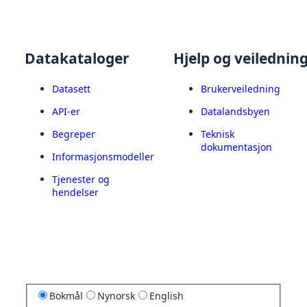
Datakataloger
Hjelp og veilednin
Datasett
Brukerveiledning
API-er
Datalandsbyen
Begreper
Teknisk
dokumentasjon
Informasjonsmodeller
Tjenester og
hendelser
Bokmål
Nynorsk
English