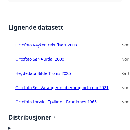
Lignende datasett
Ortofoto Røyken rektifisert 2008
Norg
Ortofoto Sør-Aurdal 2000
Norg
Høydedata Bilde Troms 2025
Kart
Ortofoto Sør-Varanger midlertidig ortofoto 2021
Norg
Ortofoto Larvik - Tjølling - Brunlanes 1966
Norg
Distribusjoner
8