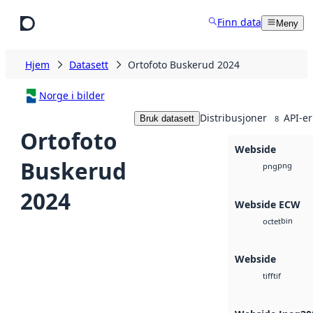
Hopp til hovedinnhold
Finn data
Meny
Hjem
Datasett
Ortofoto Buskerud 2024
Norge i bilder
Distribusjoner
API-er
Bruk datasett
8
Ortofoto
Webside
Buskerud
png
png
2024
Webside ECW
bin
octet
Webside
tif
tiff