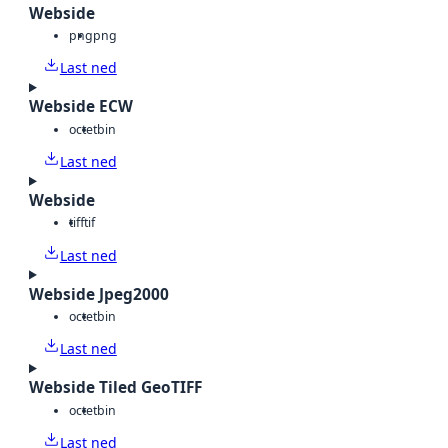
Webside
png
png
Last ned
Webside ECW
octet
bin
Last ned
Webside
tiff
tif
Last ned
Webside Jpeg2000
octet
bin
Last ned
Webside Tiled GeoTIFF
octet
bin
Last ned