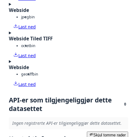
Webside
jpeg
bin
Last ned
Webside Tiled TIFF
octet
bin
Last ned
Webside
geotiff
bin
Last ned
API-er som tilgjengeliggjør dette
0
datasettet
Ingen registrerte API-er tilgjengeliggjør dette datasettet.
Skjul tomme rader