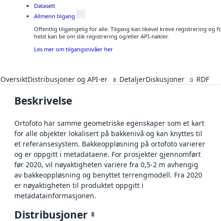
Datasett
Allmenn tilgang
Offentlig tilgjengelig for alle. Tilgang kan likevel kreve registrering o
helst kan be om slik registrering og/eller API-nøkler.
Les mer om tilgangsnivåer her
Oversikt
Distribusjoner og API-er
Detaljer
Diskusjoner
RDF
8
0
Beskrivelse
Ortofoto har samme geometriske egenskaper som et kart
for alle objekter lokalisert på bakkenivå og kan knyttes til
et referansesystem. Bakkeoppløsning på ortofoto varierer
og er oppgitt i metadataene. For prosjekter gjennomført
før 2020, vil nøyaktigheten variere fra 0,5-2 m avhengig
av bakkeoppløsning og benyttet terrengmodell. Fra 2020
er nøyaktigheten til produktet oppgitt i
metadatainformasjonen.
Distribusjoner
8