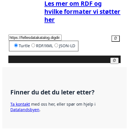
Les mer om RDF og
hvilke formater vi støtter
her
Kopier
Turtle
RDF/XML
JSON-LD
Kopier
Finner du det du leter etter?
Ta kontakt
med oss her, eller spør om hjelp i
Datalandsbyen
.