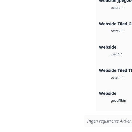
Webside Jpeg20
bin
octet
Webside Tiled G
bin
octet
Webside
bin
jpeg
Webside Tiled T
bin
octet
Webside
bin
geotiff
Ingen registrerte API-er 