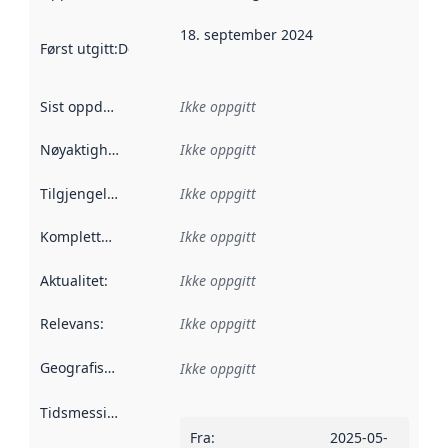
18. september 2024
Først utgitt
:
Denne datoen sier når dataene i dette datasettet 
Sist oppdatert
:
Ikke oppgitt
Nøyaktighet
:
Ikke oppgitt
Tilgjengelighet
:
Ikke oppgitt
Kompletthet
:
Ikke oppgitt
Aktualitet
:
Ikke oppgitt
Relevans
:
Ikke oppgitt
Geografisk avgrensning
:
Ikke oppgitt
Tidsmessig avgrensning
:
Fra
:
2025-05-