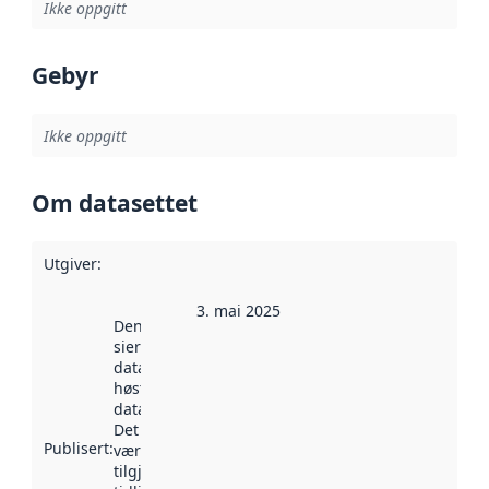
Ikke oppgitt
Gebyr
Ikke oppgitt
Om datasettet
Utgiver
:
3. mai 2025
Denne datoen
sier når
datasettet ble
høstet av
data.norge.no.
Det kan ha
Publisert
:
vært
tilgjengelig