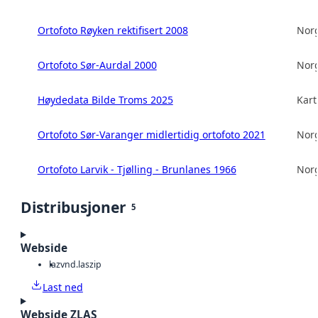
Ortofoto Røyken rektifisert 2008
Norg
Ortofoto Sør-Aurdal 2000
Norg
Høydedata Bilde Troms 2025
Kart
Ortofoto Sør-Varanger midlertidig ortofoto 2021
Norg
Ortofoto Larvik - Tjølling - Brunlanes 1966
Norg
Distribusjoner
5
Webside
laz
vnd.laszip
Last ned
Webside ZLAS