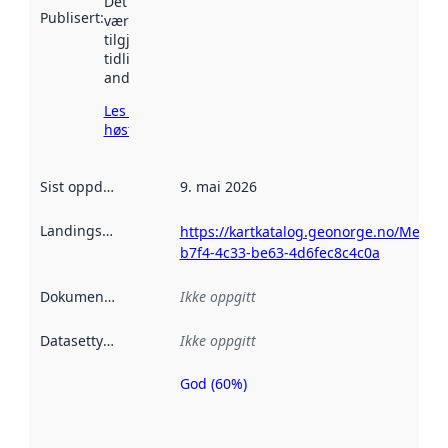
Det kan ha
Publisert
:
vært
tilgjengelig
tidligere
andre steder.
Les mer om
høsting her
Sist oppdatert
:
9. mai 2026
Landingsside
:
https://kartkatalog.geonorge.no/Metad
b7f4-4c33-be63-4d6fec8c4c0a
Dokumentasjon
:
Ikke oppgitt
Datasettype
:
Ikke oppgitt
God (60%)
Metadatakvalitet
er en indikator
på hvor godt