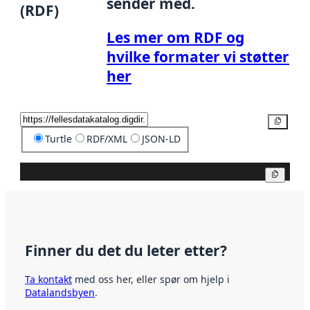
sender med.
(RDF)
Les mer om RDF og
hvilke formater vi støtter
her
Kopier
Turtle
RDF/XML
JSON-LD
Kopier
Finner du det du leter etter?
Ta kontakt
med oss her, eller spør om hjelp i
Datalandsbyen
.