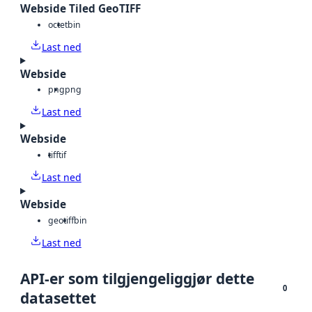
Webside Tiled GeoTIFF
octet
bin
Last ned
Webside
png
png
Last ned
Webside
tiff
tif
Last ned
Webside
geotiff
bin
Last ned
API-er som tilgjengeliggjør dette
0
datasettet