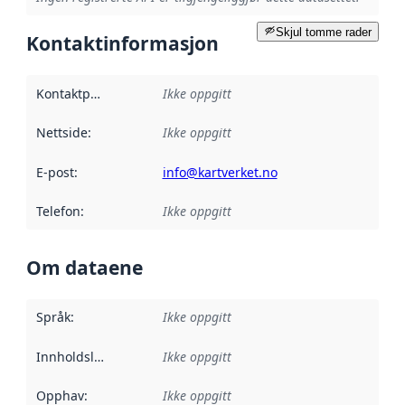
Skjul tomme rader
Kontaktinformasjon
Kontaktpunkt
:
Ikke oppgitt
Nettside
:
Ikke oppgitt
E-post
:
info@kartverket.no
Telefon
:
Ikke oppgitt
Om dataene
Språk
:
Ikke oppgitt
Innholdsleverandører
Ikke oppgitt
:
Opphav
:
Ikke oppgitt