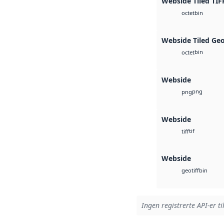
Webside Tiled TIF
bin
octet
Webside Tiled Ge
bin
octet
Webside
png
png
Webside
tif
tiff
Webside
bin
geotiff
Ingen registrerte API-er ti