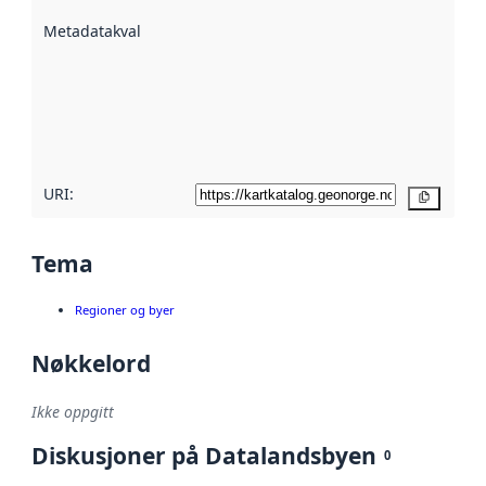
beskrevet ved
Metadatakvalitet
:
hjelp
avmetadata.
Les mer om
metadatakvalitet
her
URI:
Kopier
Tema
Regioner og byer
Nøkkelord
Ikke oppgitt
Diskusjoner på Datalandsbyen
0