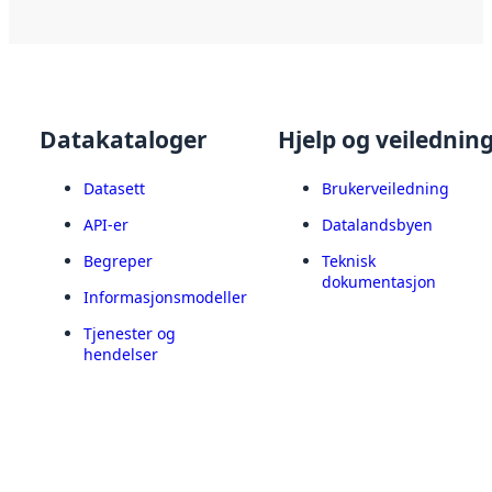
Datakataloger
Hjelp og veilednin
Datasett
Brukerveiledning
API-er
Datalandsbyen
Begreper
Teknisk
dokumentasjon
Informasjonsmodeller
Tjenester og
hendelser