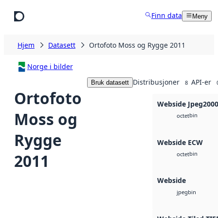
Hopp til hovedinnhold
Finn data
Meny
Hjem
Datasett
Ortofoto Moss og Rygge 2011
Norge i bilder
Distribusjoner
API-er
Bruk datasett
8
Ortofoto
Webside Jpeg200
Moss og
bin
octet
Rygge
Webside ECW
bin
2011
octet
Webside
bin
jpeg