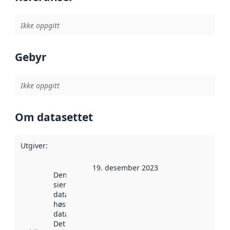
Ikke oppgitt
Gebyr
Ikke oppgitt
Om datasettet
Utgiver
:
19. desember 2023
Denne datoen
sier når
datasettet ble
høstet av
data.norge.no.
Det kan ha