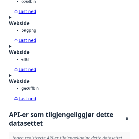
octet
bin
Last ned
Webside
png
png
Last ned
Webside
tiff
tif
Last ned
Webside
geotiff
bin
Last ned
API-er som tilgjengeliggjør dette
0
datasettet
Ingen registrerte API-er tilgjengeliggjør dette datasettet.