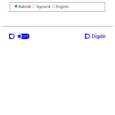
Bokmål
Nynorsk
English
en tjeneste fra