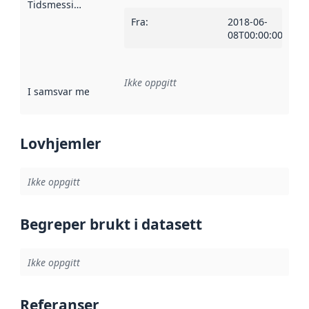
Tidsmessig avgrensning
:
Fra
:
2018-06-
08T00:00:00Z
Ikke oppgitt
I samsvar med
:
Referanse til en implementasjonsregel eller a
Lovhjemler
Ikke oppgitt
Begreper brukt i datasett
Ikke oppgitt
Referanser