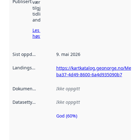
Publisert
:
vært
tilgjengelig
tidligere
andre steder.
Les mer om
høsting her
Sist oppdatert
:
9. mai 2026
Landingsside
:
https://kartkatalog.geonorge.no/Metad
ba37-4d49-8600-6a4d935090b7
Dokumentasjon
:
Ikke oppgitt
Datasettype
:
Ikke oppgitt
God (60%)
Metadatakvalitet
er en indikator
på hvor godt
datasettene er