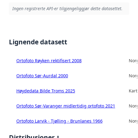
Ingen registrerte API-er tilgjengeliggjør dette datasettet.
Lignende datasett
Ortofoto Røyken rektifisert 2008
Norg
Ortofoto Sør-Aurdal 2000
Norg
Høydedata Bilde Troms 2025
Kart
Ortofoto Sør-Varanger midlertidig ortofoto 2021
Norg
Ortofoto Larvik - Tjølling - Brunlanes 1966
Norg
Distribusjoner
8