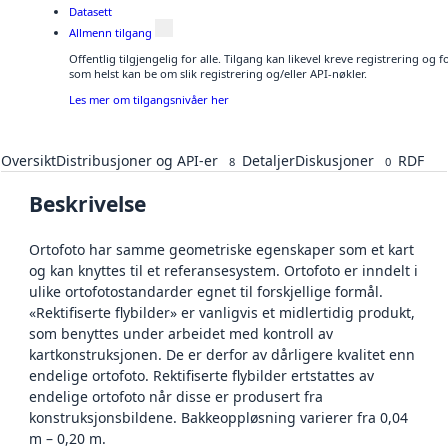
Datasett
Allmenn tilgang
Offentlig tilgjengelig for alle. Tilgang kan likevel kreve registrering og
som helst kan be om slik registrering og/eller API-nøkler.
Les mer om tilgangsnivåer her
Oversikt
Distribusjoner og API-er
Detaljer
Diskusjoner
RDF
8
0
Beskrivelse
Ortofoto har samme geometriske egenskaper som et kart
og kan knyttes til et referansesystem. Ortofoto er inndelt i
ulike ortofotostandarder egnet til forskjellige formål.
«Rektifiserte flybilder» er vanligvis et midlertidig produkt,
som benyttes under arbeidet med kontroll av
kartkonstruksjonen. De er derfor av dårligere kvalitet enn
endelige ortofoto. Rektifiserte flybilder ertstattes av
endelige ortofoto når disse er produsert fra
konstruksjonsbildene. Bakkeoppløsning varierer fra 0,04
m – 0,20 m.