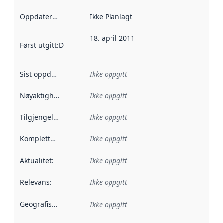
Oppdateringsfrekvens
Ikke Planlagt
:
18. april 2011
Først utgitt
:
Denne datoen sier når dataene i dette datasettet 
Sist oppdatert
:
Ikke oppgitt
Nøyaktighet
:
Ikke oppgitt
Tilgjengelighet
:
Ikke oppgitt
Kompletthet
:
Ikke oppgitt
Aktualitet
:
Ikke oppgitt
Relevans
:
Ikke oppgitt
Geografisk avgrensning
:
Ikke oppgitt