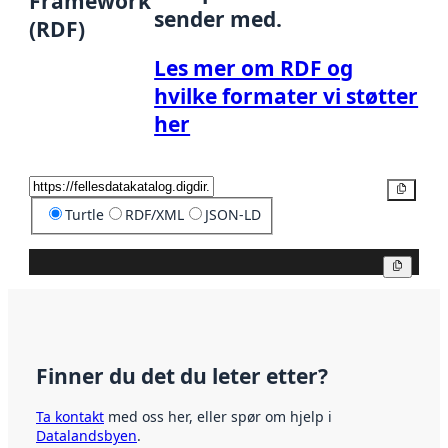
Framework
sender med.
(RDF)
Les mer om RDF og
hvilke formater vi støtter
her
Kopier
Turtle
RDF/XML
JSON-LD
Kopier
Finner du det du leter etter?
Ta kontakt
med oss her, eller spør om hjelp i
Datalandsbyen
.