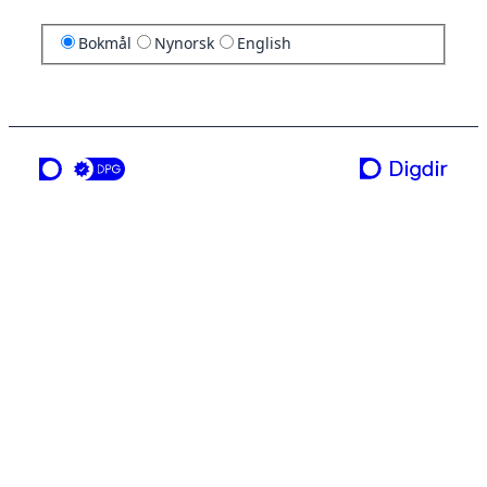
Bokmål
Nynorsk
English
en tjeneste fra