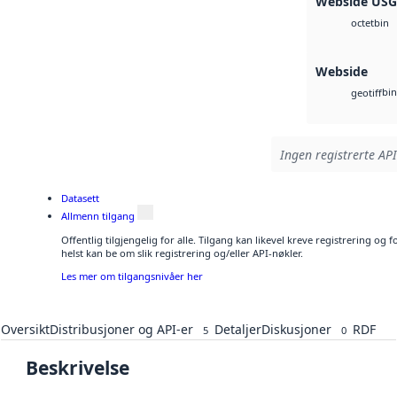
Webside US
bin
octet
Webside
bin
geotiff
Ingen registrerte API
Datasett
Allmenn tilgang
Offentlig tilgjengelig for alle. Tilgang kan likevel kreve registrering o
helst kan be om slik registrering og/eller API-nøkler.
Les mer om tilgangsnivåer her
Oversikt
Distribusjoner og API-er
Detaljer
Diskusjoner
RDF
5
0
Beskrivelse