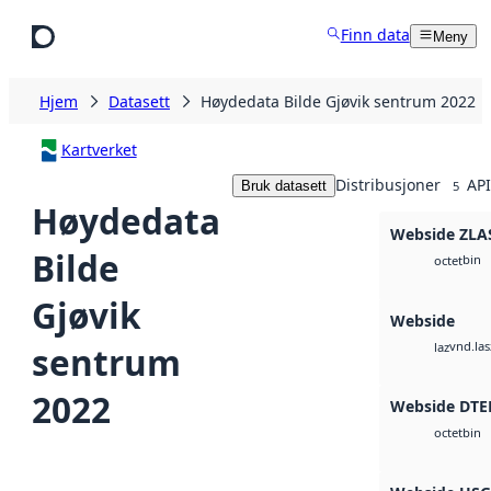
Hopp til hovedinnhold
Finn data
Meny
Hjem
Datasett
Høydedata Bilde Gjøvik sentrum 2022
Kartverket
Distribusjoner
API
Bruk datasett
5
Høydedata
Webside ZLA
Bilde
bin
octet
Gjøvik
Webside
vnd.las
sentrum
laz
2022
Webside DTE
bin
octet