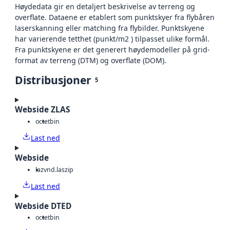
Høydedata gir en detaljert beskrivelse av terreng og
overflate. Dataene er etablert som punktskyer fra flybåren
laserskanning eller matching fra flybilder. Punktskyene
har varierende tetthet (punkt/m2 ) tilpasset ulike formål.
Fra punktskyene er det generert høydemodeller på grid-
format av terreng (DTM) og overflate (DOM).
Distribusjoner
5
Webside ZLAS
octet
bin
Last ned
Webside
laz
vnd.laszip
Last ned
Webside DTED
octet
bin