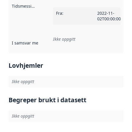
Tidsmessig avgrensning
:
Fra
:
2022-11-
02T00:00:00Z
Ikke oppgitt
I samsvar med
:
Referanse til en implementasjonsregel eller a
Lovhjemler
Ikke oppgitt
Begreper brukt i datasett
Ikke oppgitt