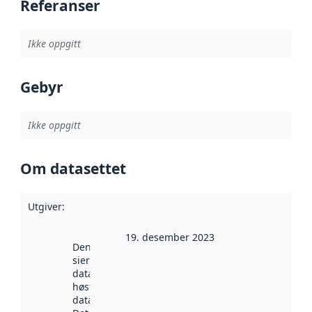
Referanser
Ikke oppgitt
Gebyr
Ikke oppgitt
Om datasettet
Utgiver
:
19. desember 2023
Denne datoen
sier når
datasettet ble
høstet av
data.norge.no.