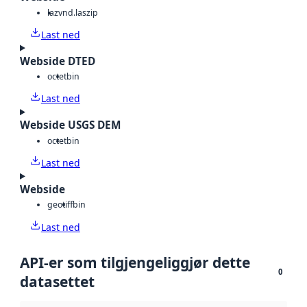
laz
vnd.laszip
Last ned
Webside DTED
octet
bin
Last ned
Webside USGS DEM
octet
bin
Last ned
Webside
geotiff
bin
Last ned
API-er som tilgjengeliggjør dette
0
datasettet