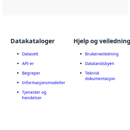
Datakataloger
Hjelp og veilednin
Datasett
Brukerveiledning
API-er
Datalandsbyen
Begreper
Teknisk
dokumentasjon
Informasjonsmodeller
Tjenester og
hendelser