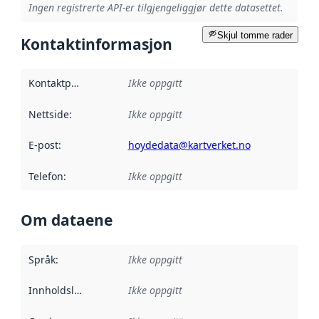
Ingen registrerte API-er tilgjengeliggjør dette datasettet.
Skjul tomme rader
Kontaktinformasjon
Kontaktpunkt
:
Ikke oppgitt
Nettside
:
Ikke oppgitt
E-post
:
hoydedata@kartverket.no
Telefon
:
Ikke oppgitt
Om dataene
Språk
:
Ikke oppgitt
Innholdsleverandører
Ikke oppgitt
: