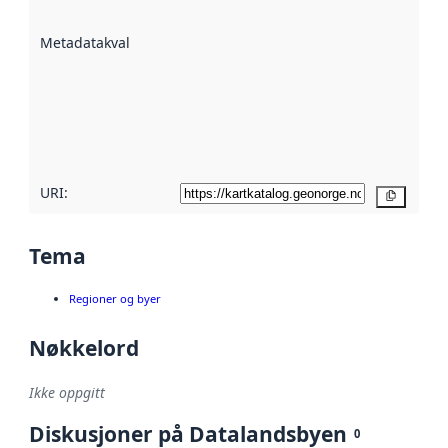
datasettene er
beskrevet ved
Metadatakvalitet
:
hjelp
avmetadata.
Les mer om
metadatakvalitet
her
URI:
Kopier
Tema
Regioner og byer
Nøkkelord
Ikke oppgitt
Diskusjoner på Datalandsbyen
0