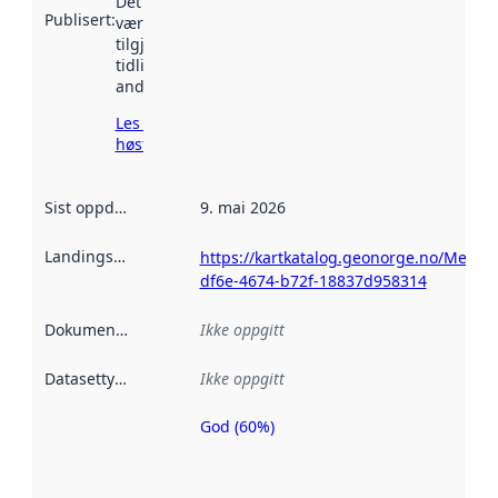
Det kan ha
Publisert
:
vært
tilgjengelig
tidligere
andre steder.
Les mer om
høsting her
Sist oppdatert
:
9. mai 2026
Landingsside
:
https://kartkatalog.geonorge.no/Metad
df6e-4674-b72f-18837d958314
Dokumentasjon
:
Ikke oppgitt
Datasettype
:
Ikke oppgitt
God (60%)
Metadatakvalitet
er en indikator
på hvor godt