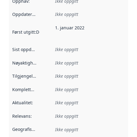
Opphav
:
Ikke oppgitt
Oppdateringsfrekvens
Ikke oppgitt
:
1. januar 2022
Først utgitt
:
Denne datoen sier når dataene i dette datasettet 
Sist oppdatert
:
Ikke oppgitt
Nøyaktighet
:
Ikke oppgitt
Tilgjengelighet
:
Ikke oppgitt
Kompletthet
:
Ikke oppgitt
Aktualitet
:
Ikke oppgitt
Relevans
:
Ikke oppgitt
Geografisk avgrensning
:
Ikke oppgitt