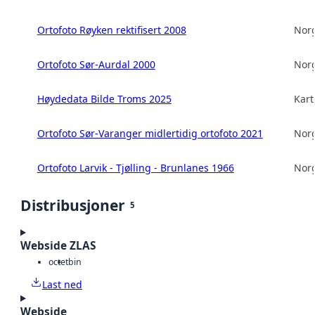
Ortofoto Røyken rektifisert 2008
Norg
Ortofoto Sør-Aurdal 2000
Norg
Høydedata Bilde Troms 2025
Kart
Ortofoto Sør-Varanger midlertidig ortofoto 2021
Norg
Ortofoto Larvik - Tjølling - Brunlanes 1966
Norg
Distribusjoner
5
Webside ZLAS
octet
bin
Last ned
Webside