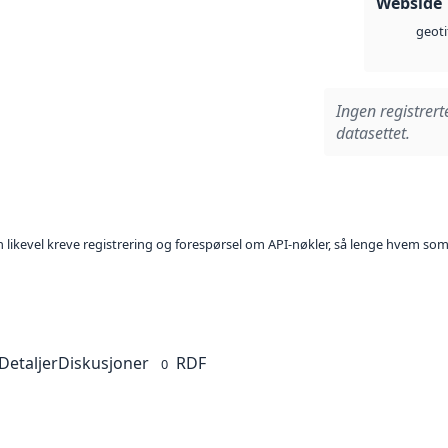
Webside
geoti
Ingen registrert
datasettet.
kan likevel kreve registrering og forespørsel om API-nøkler, så lenge hvem som
Detaljer
Diskusjoner
RDF
0