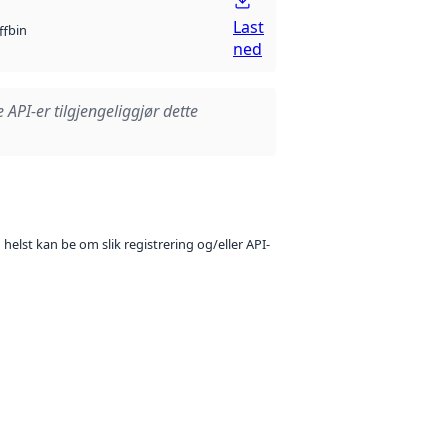
Last
bin
ff
ned
e API-er tilgjengeliggjør dette
 helst kan be om slik registrering og/eller API-