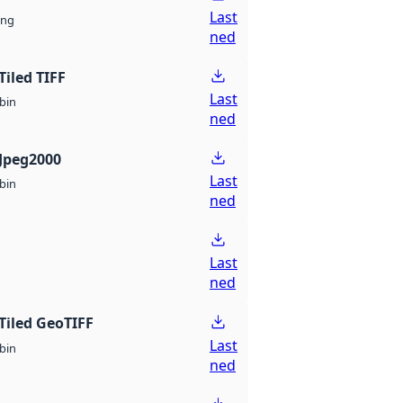
Last
ng
ned
Tiled TIFF
Last
bin
ned
Jpeg2000
Last
bin
ned
Last
ned
Tiled GeoTIFF
Last
bin
ned