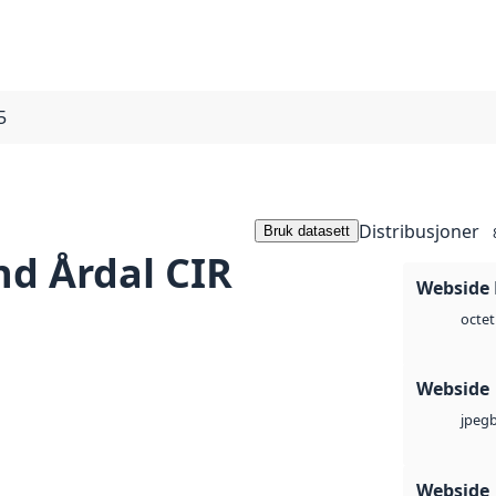
5
Distribusjoner
Bruk datasett
nd Årdal CIR
Webside
octet
Webside
jpeg
Webside