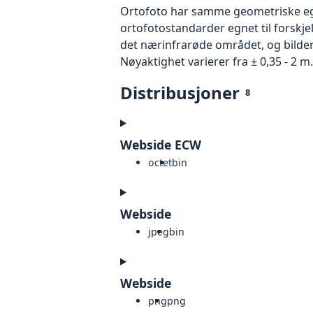
Ortofoto har samme geometriske egen
ortofotostandarder egnet til forskje
det nærinfrarøde området, og bildene
Nøyaktighet varierer fra ± 0,35 - 2 m.
Distribusjoner
8
Webside ECW
octet
bin
Webside
jpeg
bin
Webside
png
png