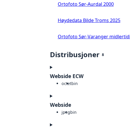
Ortofoto Sør-Aurdal 2000
Høydedata Bilde Troms 2025
Ortofoto Sør-Varanger midlertid
Distribusjoner
8
Webside ECW
octet
bin
Webside
jpeg
bin