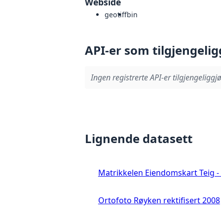
Webside
geotiff
bin
API-er som tilgjengelig
Ingen registrerte API-er tilgjengeliggjø
Lignende datasett
Matrikkelen Eiendomskart Teig - 
Ortofoto Røyken rektifisert 2008