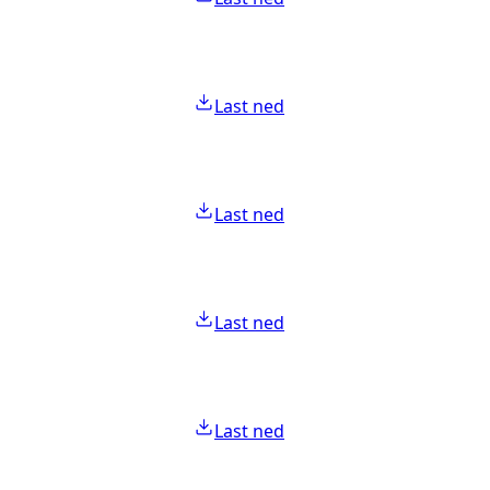
Last ned
Last ned
Last ned
Last ned