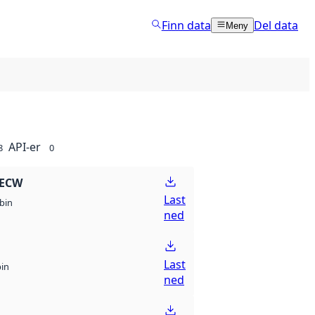
Finn data
Del data
Meny
API-er
8
0
 ECW
Last
bin
ned
Last
bin
ned