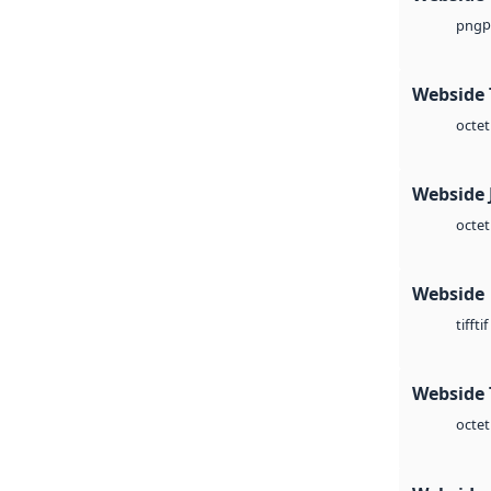
p
png
Webside 
octet
Webside 
octet
Webside
tif
tiff
Webside 
octet