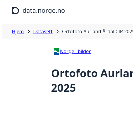
Hopp til hovedinnhold
data.norge.no
Hjem
Datasett
Ortofoto Aurland Årdal CIR 202
Norge i bilder
Ortofoto Aurla
2025