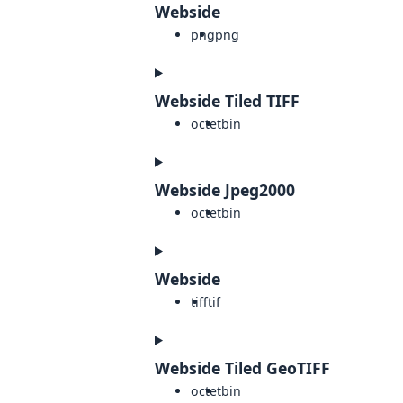
Webside
png
png
Webside Tiled TIFF
octet
bin
Webside Jpeg2000
octet
bin
Webside
tiff
tif
Webside Tiled GeoTIFF
octet
bin