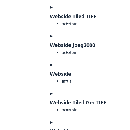
Webside Tiled TIFF
octet
bin
Webside Jpeg2000
octet
bin
Webside
tiff
tif
Webside Tiled GeoTIFF
octet
bin