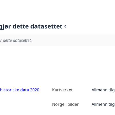
gjør dette datasettet
0
r dette datasettet.
historiske data 2020
Kartverket
Allmenn til
Norge i bilder
Allmenn til