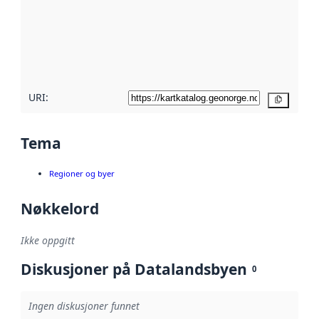
avmetadata.
Les mer om
metadatakvalitet
her
URI:
Kopier
Tema
Regioner og byer
Nøkkelord
Ikke oppgitt
Diskusjoner på Datalandsbyen
0
Ingen diskusjoner funnet