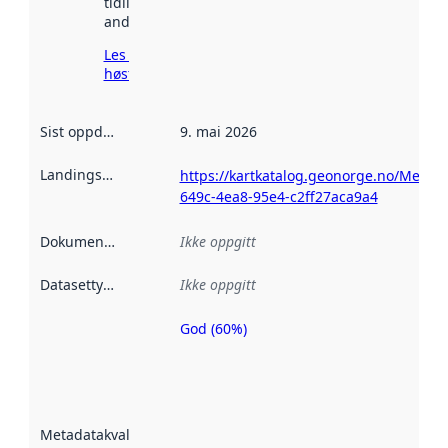
tidligere
andre steder.
Les mer om
høsting her
Sist oppdatert
:
9. mai 2026
Landingsside
:
https://kartkatalog.geonorge.no/Metada
649c-4ea8-95e4-c2ff27aca9a4
Dokumentasjon
:
Ikke oppgitt
Datasettype
:
Ikke oppgitt
God (60%)
Metadatakvalitet
er en indikator
på hvor godt
datasettene er
beskrevet ved
Metadatakvalitet
:
hjelp