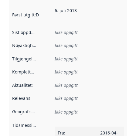
6. juli 2013
Først utgitt
:
Denne datoen sier når dataene i dette datasettet 
Sist oppdatert
:
Ikke oppgitt
Nøyaktighet
:
Ikke oppgitt
Tilgjengelighet
:
Ikke oppgitt
Kompletthet
:
Ikke oppgitt
Aktualitet
:
Ikke oppgitt
Relevans
:
Ikke oppgitt
Geografisk avgrensning
:
Ikke oppgitt
Tidsmessig avgrensning
:
Fra
:
2016-04-