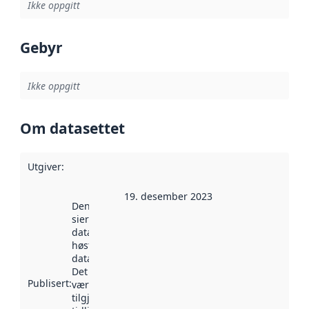
Ikke oppgitt
Gebyr
Ikke oppgitt
Om datasettet
Utgiver
:
19. desember 2023
Denne datoen
sier når
datasettet ble
høstet av
data.norge.no.
Det kan ha
Publisert
:
vært
tilgjengelig