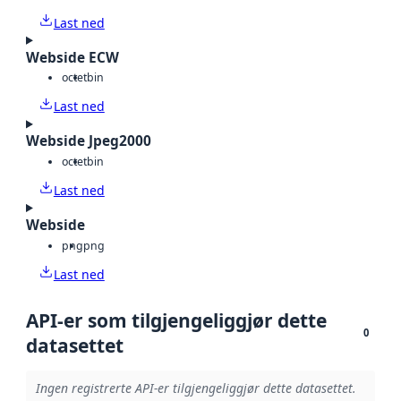
Last ned
Webside ECW
octet
bin
Last ned
Webside Jpeg2000
octet
bin
Last ned
Webside
png
png
Last ned
API-er som tilgjengeliggjør dette
0
datasettet
Ingen registrerte API-er tilgjengeliggjør dette datasettet.