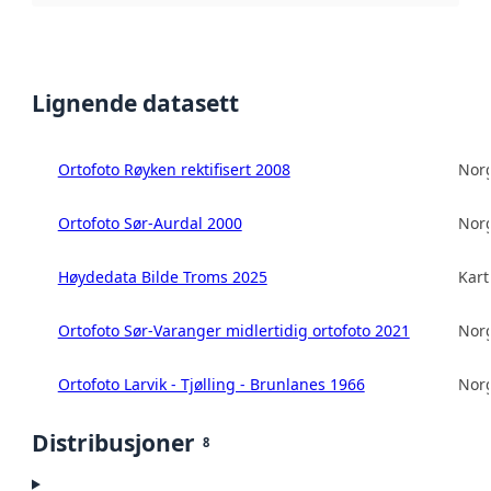
Lignende datasett
Ortofoto Røyken rektifisert 2008
Norg
Ortofoto Sør-Aurdal 2000
Norg
Høydedata Bilde Troms 2025
Kart
Ortofoto Sør-Varanger midlertidig ortofoto 2021
Norg
Ortofoto Larvik - Tjølling - Brunlanes 1966
Norg
Distribusjoner
8