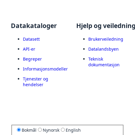
Datakataloger
Hjelp og veilednin
Datasett
Brukerveiledning
API-er
Datalandsbyen
Begreper
Teknisk
dokumentasjon
Informasjonsmodeller
Tjenester og
hendelser
Bokmål
Nynorsk
English