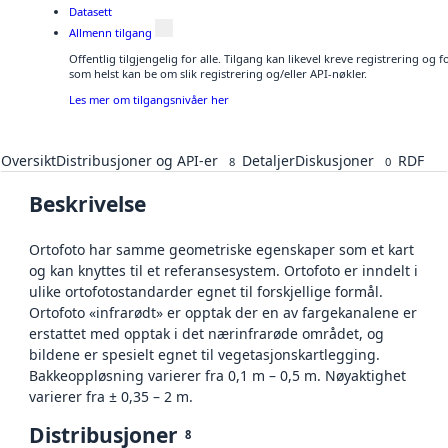
Datasett
Allmenn tilgang
Offentlig tilgjengelig for alle. Tilgang kan likevel kreve registrering og
som helst kan be om slik registrering og/eller API-nøkler.
Les mer om tilgangsnivåer her
Oversikt
Distribusjoner og API-er
Detaljer
Diskusjoner
RDF
8
0
Beskrivelse
Ortofoto har samme geometriske egenskaper som et kart
og kan knyttes til et referansesystem. Ortofoto er inndelt i
ulike ortofotostandarder egnet til forskjellige formål.
Ortofoto «infrarødt» er opptak der en av fargekanalene er
erstattet med opptak i det nærinfrarøde området, og
bildene er spesielt egnet til vegetasjonskartlegging.
Bakkeoppløsning varierer fra 0,1 m – 0,5 m. Nøyaktighet
varierer fra ± 0,35 – 2 m.
Distribusjoner
8