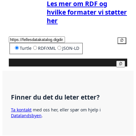
Les mer om RDF og
hvilke formater vi støtter
her
Kopier
Turtle
RDF/XML
JSON-LD
Kopier
Finner du det du leter etter?
Ta kontakt
med oss her, eller spør om hjelp i
Datalandsbyen
.