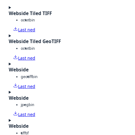
Webside Tiled TIFF
octet
bin
Last ned
Webside Tiled GeoTIFF
octet
bin
Last ned
Webside
geotiff
bin
Last ned
Webside
jpeg
bin
Last ned
Webside
tiff
tif