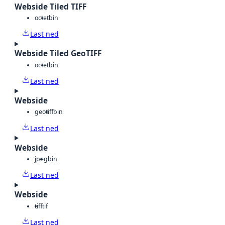
Webside Tiled TIFF
octet
bin
Last ned
Webside Tiled GeoTIFF
octet
bin
Last ned
Webside
geotiff
bin
Last ned
Webside
jpeg
bin
Last ned
Webside
tiff
tif
Last ned