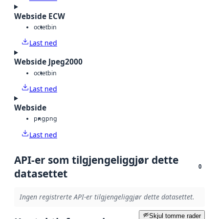
Webside ECW
octet
bin
Last ned
Webside Jpeg2000
octet
bin
Last ned
Webside
png
png
Last ned
API-er som tilgjengeliggjør dette
0
datasettet
Ingen registrerte API-er tilgjengeliggjør dette datasettet.
Skjul tomme rader