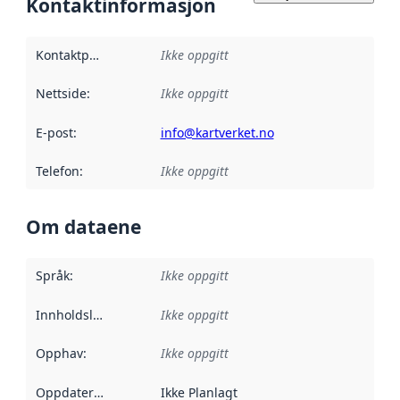
Kontaktinformasjon
Kontaktpunkt
:
Ikke oppgitt
Nettside
:
Ikke oppgitt
E-post
:
info@kartverket.no
Telefon
:
Ikke oppgitt
Om dataene
Språk
:
Ikke oppgitt
Innholdsleverandører
Ikke oppgitt
:
Opphav
:
Ikke oppgitt
Oppdateringsfrekvens
Ikke Planlagt
: