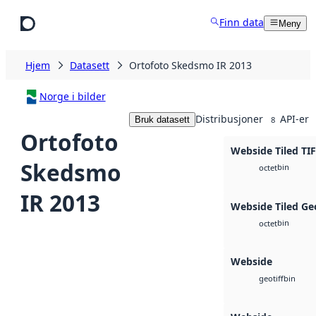
Hopp til hovedinnhold
Finn data
Meny
Hjem
Datasett
Ortofoto Skedsmo IR 2013
Norge i bilder
Distribusjoner
API-er
Bruk datasett
8
Ortofoto
Webside Tiled TI
Skedsmo
bin
octet
IR 2013
Webside Tiled Ge
bin
octet
Webside
bin
geotiff