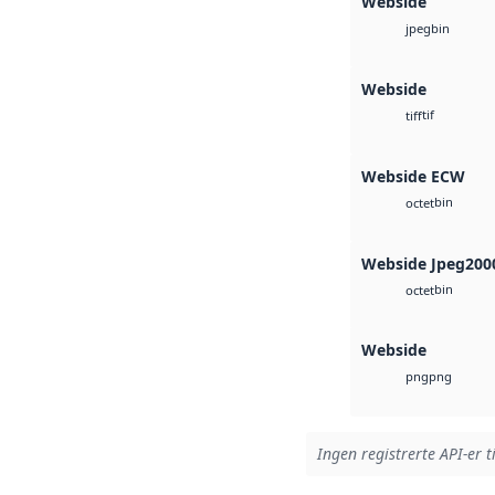
Webside
bin
jpeg
Webside
tif
tiff
Webside ECW
bin
octet
Webside Jpeg200
bin
octet
Webside
png
png
Ingen registrerte API-er t