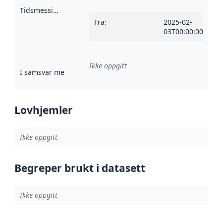
Tidsmessig avgrensning
:
Fra
:
2025-02-
03T00:00:00Z
Ikke oppgitt
I samsvar med
:
Referanse til en implementasjonsregel eller a
Lovhjemler
Ikke oppgitt
Begreper brukt i datasett
Ikke oppgitt