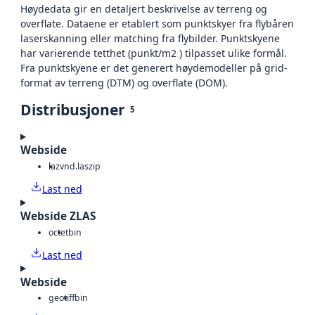
Høydedata gir en detaljert beskrivelse av terreng og
overflate. Dataene er etablert som punktskyer fra flybåren
laserskanning eller matching fra flybilder. Punktskyene
har varierende tetthet (punkt/m2 ) tilpasset ulike formål.
Fra punktskyene er det generert høydemodeller på grid-
format av terreng (DTM) og overflate (DOM).
Distribusjoner
5
Webside
laz
vnd.laszip
Last ned
Webside ZLAS
octet
bin
Last ned
Webside
geotiff
bin