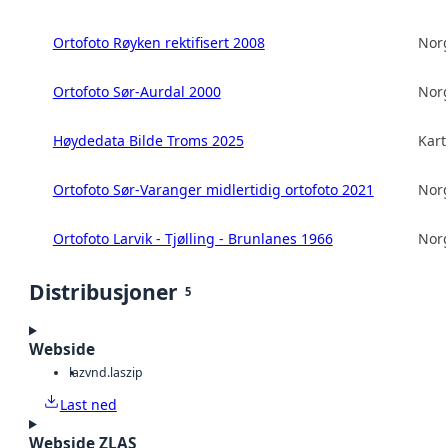
Ortofoto Røyken rektifisert 2008
Norg
Ortofoto Sør-Aurdal 2000
Norg
Høydedata Bilde Troms 2025
Kart
Ortofoto Sør-Varanger midlertidig ortofoto 2021
Norg
Ortofoto Larvik - Tjølling - Brunlanes 1966
Norg
Distribusjoner
5
Webside
laz
vnd.laszip
Last ned
Webside ZLAS