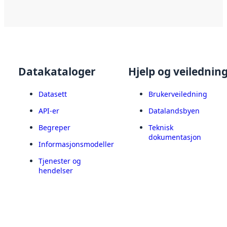
Datakataloger
Hjelp og veilednin
Datasett
Brukerveiledning
API-er
Datalandsbyen
Begreper
Teknisk
dokumentasjon
Informasjonsmodeller
Tjenester og
hendelser