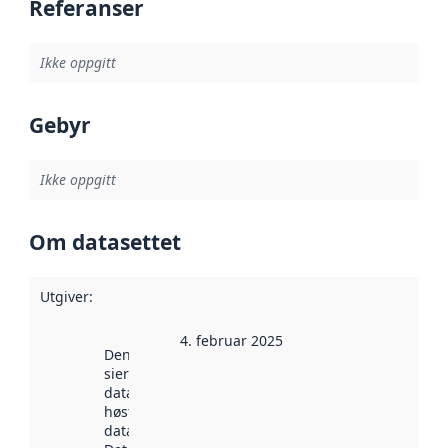
Referanser
Ikke oppgitt
Gebyr
Ikke oppgitt
Om datasettet
Utgiver
:
4. februar 2025
Denne datoen
sier når
datasettet ble
høstet av
data.norge.no.