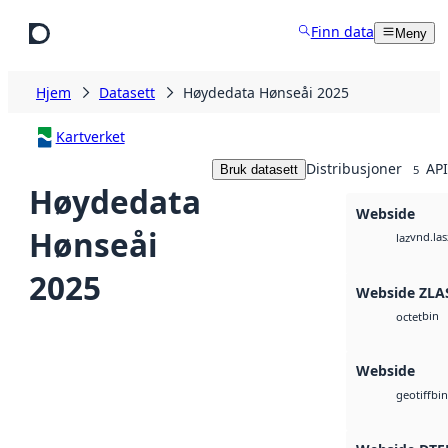
Hopp til hovedinnhold
Finn data
Meny
Hjem
Datasett
Høydedata Hønseåi 2025
Kartverket
Distribusjoner
API
Bruk datasett
5
Høydedata
Webside
Hønseåi
vnd.las
laz
2025
Webside ZLA
bin
octet
Webside
bin
geotiff