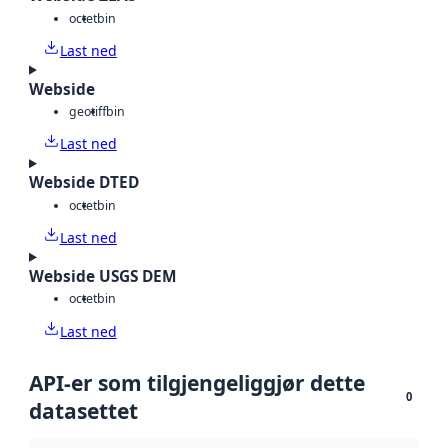
octet
bin
Last ned
Webside
geotiff
bin
Last ned
Webside DTED
octet
bin
Last ned
Webside USGS DEM
octet
bin
Last ned
API-er som tilgjengeliggjør dette
0
datasettet