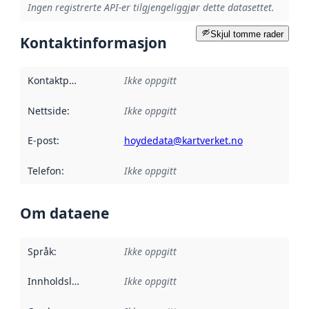
Ingen registrerte API-er tilgjengeliggjør dette datasettet.
Skjul tomme rader
Kontaktinformasjon
Kontaktpunkt
:
Ikke oppgitt
Nettside
:
Ikke oppgitt
E-post
:
hoydedata@kartverket.no
Telefon
:
Ikke oppgitt
Om dataene
Språk
:
Ikke oppgitt
Innholdsleverandører
Ikke oppgitt
: