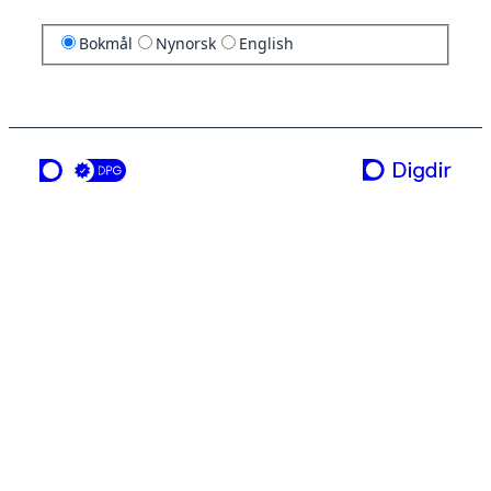
Bokmål
Nynorsk
English
en tjeneste fra