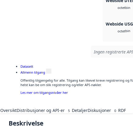
Webside DTE
bin
octet
Webside US
bin
octet
Ingen registrerte API
Datasett
Allmenn tilgang
Offentlig tilgjengelig for alle. Tilgang kan likevel kreve registrering o
helst kan be om slik registrering og/eller API-nøkler.
Les mer om tilgangsnivåer her
Oversikt
Distribusjoner og API-er
Detaljer
Diskusjoner
RDF
5
0
Beskrivelse