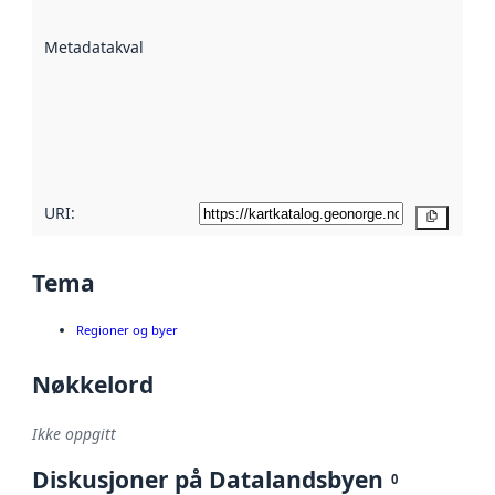
datasettene er
beskrevet ved
Metadatakvalitet
:
hjelp
avmetadata.
Les mer om
metadatakvalitet
her
URI:
Kopier
Tema
Regioner og byer
Nøkkelord
Ikke oppgitt
Diskusjoner på Datalandsbyen
0