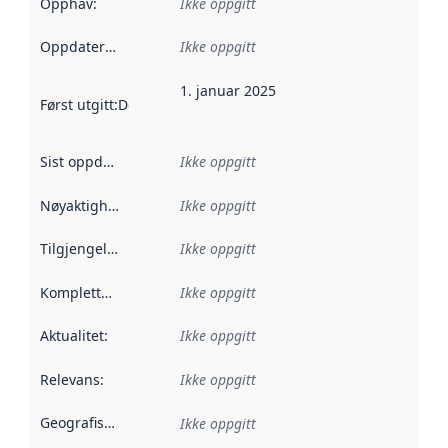
Opphav
:
Ikke oppgitt
Oppdateringsfrekvens
Ikke oppgitt
:
1. januar 2025
Først utgitt
:
Denne datoen sier når dataene i dette datasettet 
Sist oppdatert
:
Ikke oppgitt
Nøyaktighet
:
Ikke oppgitt
Tilgjengelighet
:
Ikke oppgitt
Kompletthet
:
Ikke oppgitt
Aktualitet
:
Ikke oppgitt
Relevans
:
Ikke oppgitt
Geografisk avgrensning
:
Ikke oppgitt