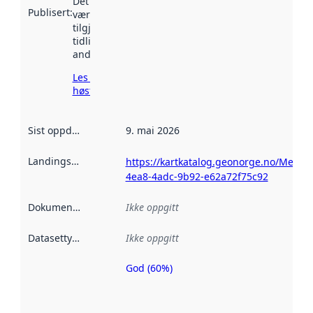
Det kan ha
Publisert
:
vært
tilgjengelig
tidligere
andre steder.
Les mer om
høsting her
Sist oppdatert
:
9. mai 2026
Landingsside
:
https://kartkatalog.geonorge.no/Metad
4ea8-4adc-9b92-e62a72f75c92
Dokumentasjon
:
Ikke oppgitt
Datasettype
:
Ikke oppgitt
God (60%)
Metadatakvalitet
er en indikator
på hvor godt