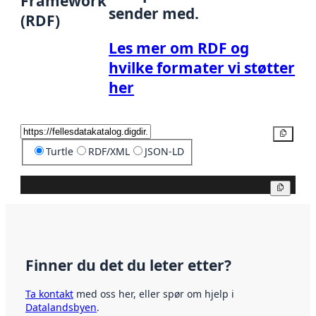
Framework
sender med.
(RDF)
Les mer om RDF og
hvilke formater vi støtter
her
Kopier
Turtle
RDF/XML
JSON-LD
Kopier
Finner du det du leter etter?
Ta kontakt
med oss her, eller spør om hjelp i
Datalandsbyen
.