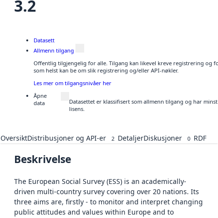
3.2
Datasett
Allmenn tilgang
Offentlig tilgjengelig for alle. Tilgang kan likevel kreve registrering og
som helst kan be om slik registrering og/eller API-nøkler.
Les mer om tilgangsnivåer her
Åpne
Datasettet er klassifisert som allmenn tilgang og har mins
data
lisens.
Oversikt
Distribusjoner og API-er
Detaljer
Diskusjoner
RDF
2
0
Beskrivelse
The European Social Survey (ESS) is an academically-
driven multi-country survey covering over 20 nations. Its
three aims are, firstly - to monitor and interpret changing
public attitudes and values within Europe and to