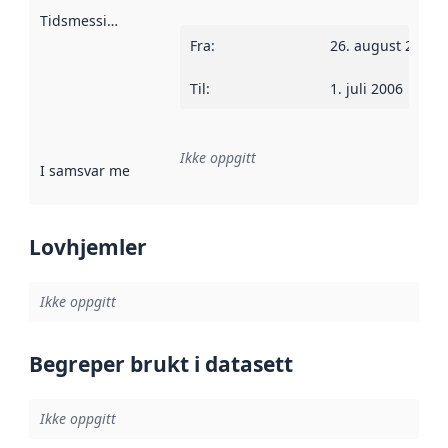
Tidsmessig avgrensning
:
Fra
:
26. august 2004
Til
:
1. juli 2006
Ikke oppgitt
I samsvar med
:
Referanse til en implementasjonsregel eller a
Lovhjemler
Ikke oppgitt
Begreper brukt i datasett
Ikke oppgitt