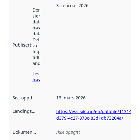
3. februar 2026
Denne datoen
sier når
datasettet ble
høstet av
data.norge.no.
Det kan ha
Publisert
:
vært
tilgjengelig
tidligere
andre steder.
Les mer om
høsting her
Sist oppdatert
:
13. mars 2026
Landingsside
:
https://ess.sikt.no/en/datafile/11314cea
d379-4c27-873c-83d1db73204a/
Dokumentasjon
:
Ikke oppgitt