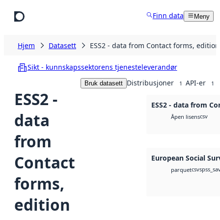
Hopp til hovedinnhold
Finn data
Meny
Hjem
Datasett
ESS2 - data from Contact forms, edition
Sikt - kunnskapssektorens tjenesteleverandør
Distribusjoner
API-er
Bruk datasett
1
1
ESS2 -
ESS2 - data from Con
data
csv
Åpen lisens
from
Contact
European Social Sur
csv
spss_sa
parquet
forms,
edition