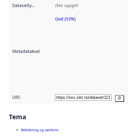
Datasettype
:
Ikke oppgitt
God (53%)
Metadatakvalitet
er en indikator
på hvor godt
datasettene er
beskrevet ved
Metadatakvalitet
:
hjelp
avmetadata.
Les mer om
metadatakvalitet
her
URI:
Kopier
Tema
Befolkning og samfunn