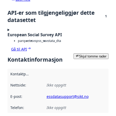
API-er som tilgjengeliggjør dette
1
datasettet
European Social Survey API
parquet
csv
spss_sav
stata_dta
Gå til API
Skjul tomme rader
Kontaktinformasjon
Kontaktpunkt
:
Nettside
:
Ikke oppgitt
E-post
:
essdatasupport@sikt.no
Telefon
:
Ikke oppgitt