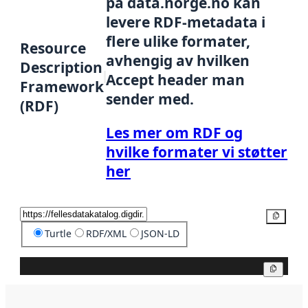
på data.norge.no kan
levere RDF-metadata i
flere ulike formater,
Resource
avhengig av hvilken
Description
Accept header man
Framework
sender med.
(RDF)
Les mer om RDF og
hvilke formater vi støtter
her
Kopier
Turtle
RDF/XML
JSON-LD
Kopier