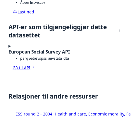
Åpen lisens
csv
Last ned
API-er som tilgjengeliggjør dette
1
datasettet
European Social Survey API
parquet
csv
spss_sav
stata_dta
Gå til API
Relasjoner til andre ressurser
ESS round 2 - 2004. Health and care, Economic morality, F