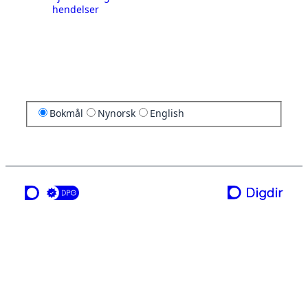
hendelser
Bokmål
Nynorsk
English
en tjeneste fra