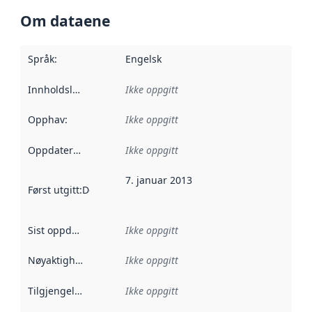
Om dataene
Språk
:
Engelsk
Innholdsleverandører
Ikke oppgitt
:
Opphav
:
Ikke oppgitt
Oppdateringsfrekvens
Ikke oppgitt
:
7. januar 2013
Først utgitt
:
Denne datoen sier når dataene i dette datasettet 
Sist oppdatert
:
Ikke oppgitt
Nøyaktighet
:
Ikke oppgitt
Tilgjengelighet
:
Ikke oppgitt