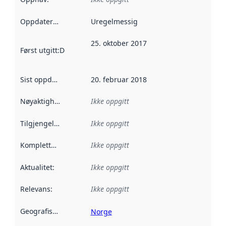
Oppdateringsfrekvens
Uregelmessig
:
25. oktober 2017
Først utgitt
:
Denne datoen sier når dataene i dette datasettet 
Sist oppdatert
:
20. februar 2018
Nøyaktighet
:
Ikke oppgitt
Tilgjengelighet
:
Ikke oppgitt
Kompletthet
:
Ikke oppgitt
Aktualitet
:
Ikke oppgitt
Relevans
:
Ikke oppgitt
Geografisk avgrensning
:
Norge