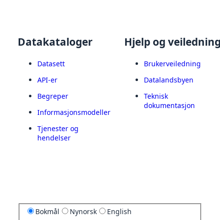
Datakataloger
Hjelp og veilednin
Datasett
Brukerveiledning
API-er
Datalandsbyen
Begreper
Teknisk
dokumentasjon
Informasjonsmodeller
Tjenester og
hendelser
Bokmål
Nynorsk
English