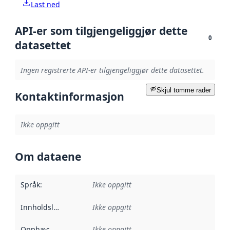
Last ned
API-er som tilgjengeliggjør dette
0
datasettet
Ingen registrerte API-er tilgjengeliggjør dette datasettet.
Skjul tomme rader
Kontaktinformasjon
Ikke oppgitt
Om dataene
Språk
:
Ikke oppgitt
Innholdsleverandører
Ikke oppgitt
:
Opphav
:
Ikke oppgitt