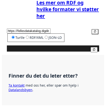
Les mer om RDF og
hvilke formater vi støtter
her
Kopier
Turtle
RDF/XML
JSON-LD
Kopier
Finner du det du leter etter?
Ta kontakt
med oss her, eller spør om hjelp i
Datalandsbyen
.