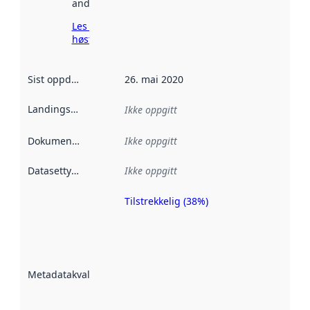
andre steder.
Les mer om
høsting her
Sist oppdatert
:
26. mai 2020
Landingsside
:
Ikke oppgitt
Dokumentasjon
:
Ikke oppgitt
Datasettype
:
Ikke oppgitt
Tilstrekkelig (38%)
Metadatakvalitet
er en indikator
på hvor godt
datasettene er
beskrevet ved
Metadatakvalitet
:
hjelp
avmetadata.