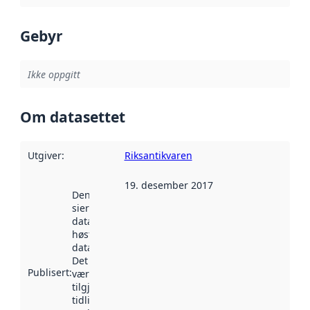
Gebyr
Ikke oppgitt
Om datasettet
Utgiver
:
Riksantikvaren
19. desember 2017
Denne datoen
sier når
datasettet ble
høstet av
data.norge.no.
Det kan ha
Publisert
:
vært
tilgjengelig
tidligere