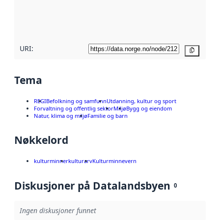
Les mer om
metadatakvalitet
her
URI:
Kopier
Tema
REGI
Befolkning og samfunn
Utdanning, kultur og sport
Forvaltning og offentlig sektor
Miljø
Bygg og eiendom
Natur, klima og miljø
Familie og barn
Nøkkelord
kulturminner
kulturarv
Kulturminnevern
Diskusjoner på Datalandsbyen
0
Ingen diskusjoner funnet