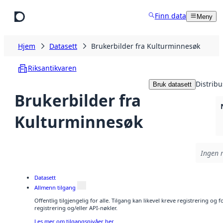
Hopp til hovedinnhold
Finn data
Meny
Hjem
Datasett
Brukerbilder fra Kulturminnesøk
Riksantikvaren
Distribu
Bruk datasett
Brukerbilder fra
Kulturminnesøk
Ingen r
Datasett
Allmenn tilgang
Offentlig tilgjengelig for alle. Tilgang kan likevel kreve registrering o
registrering og/eller API-nøkler.
Les mer om tilgangsnivåer her