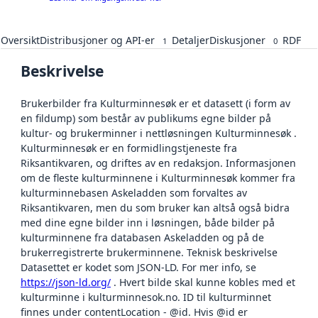
Oversikt
Distribusjoner og API-er
Detaljer
Diskusjoner
RDF
1
0
Beskrivelse
Brukerbilder fra Kulturminnesøk er et datasett (i form av
en fildump) som består av publikums egne bilder på
kultur- og brukerminner i nettløsningen Kulturminnesøk .
Kulturminnesøk er en formidlingstjeneste fra
Riksantikvaren, og driftes av en redaksjon. Informasjonen
om de fleste kulturminnene i Kulturminnesøk kommer fra
kulturminnebasen Askeladden som forvaltes av
Riksantikvaren, men du som bruker kan altså også bidra
med dine egne bilder inn i løsningen, både bilder på
kulturminnene fra databasen Askeladden og på de
brukerregistrerte brukerminnene. Teknisk beskrivelse
Datasettet er kodet som JSON-LD. For mer info, se
https://json-ld.org/
. Hvert bilde skal kunne kobles med et
kulturminne i kulturminnesok.no. ID til kulturminnet
finnes under contentLocation - @id. Hvis @id er