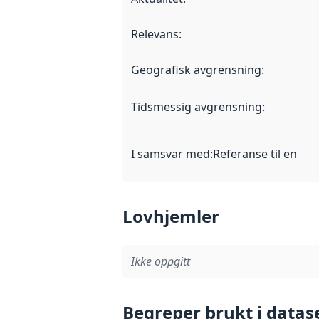
Relevans
:
Geografisk avgrensning
:
Tidsmessig avgrensning
:
I samsvar med
:
Referanse til en im
Lovhjemler
Ikke oppgitt
Begreper brukt i datas