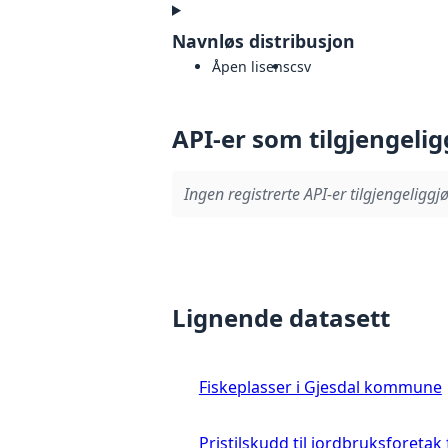
Navnløs distribusjon
Åpen lisens
csv
API-er som tilgjengelig
Ingen registrerte API-er tilgjengeliggjø
Lignende datasett
Fiskeplasser i Gjesdal kommune
Pristilskudd til jordbruksforetak