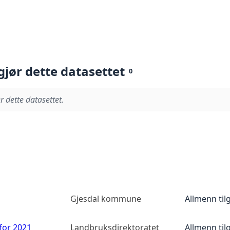
gjør dette datasettet
0
r dette datasettet.
Gjesdal kommune
Allmenn til
 for 2021
Landbruksdirektoratet
Allmenn til