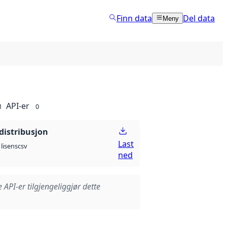
Finn data
Del data
Meny
API-er
1
0
distribusjon
Last
csv
lisens
ned
e API-er tilgjengeliggjør dette