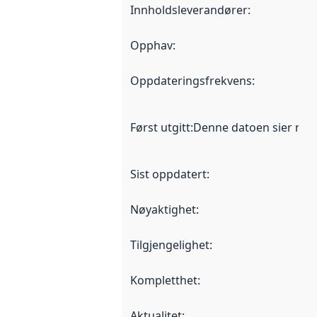
Innholdsleverandører
:
Opphav
:
Oppdateringsfrekvens
:
Først utgitt
:
Denne datoen sier når d
Sist oppdatert
:
Nøyaktighet
:
Tilgjengelighet
:
Kompletthet
:
Aktualitet
: