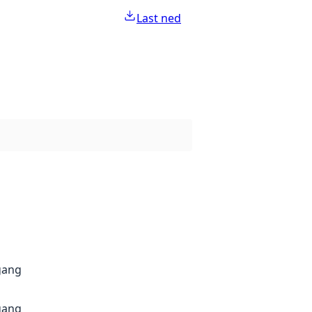
Last ned
gang
gang