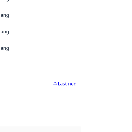
gang
gang
gang
Last ned