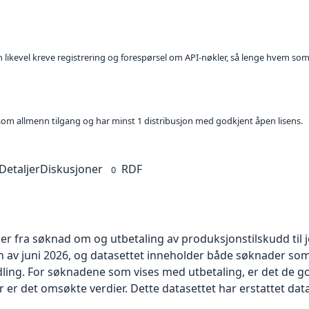
kan likevel kreve registrering og forespørsel om API-nøkler, så lenge hvem som
t som allmenn tilgang og har minst 1 distribusjon med godkjent åpen lisens.
Detaljer
Diskusjoner
RDF
0
r fra søknad om og utbetaling av produksjonstilskudd til 
n av juni 2026, og datasettet inneholder både søknader som
ling. For søknadene som vises med utbetaling, er det de go
 er det omsøkte verdier. Dette datasettet har erstattet data