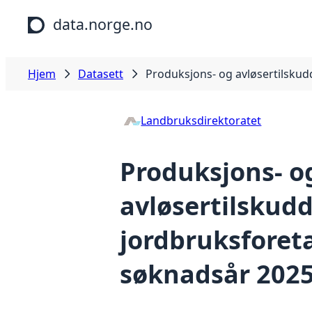
Hopp til hovedinnhold
data.norge.no
Hjem
Datasett
Produksjons- og avløsertilskud
Landbruksdirektoratet
Produksjons- o
avløsertilskudd 
jordbruksforet
søknadsår 202