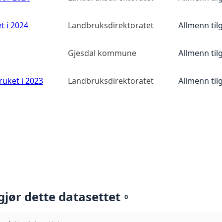
t i 2024
Landbruksdirektoratet
Allmenn til
Gjesdal kommune
Allmenn til
ruket i 2023
Landbruksdirektoratet
Allmenn til
gjør dette datasettet
0