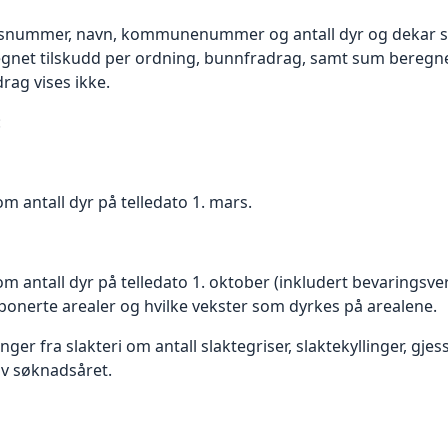
onsnummer, navn, kommunenummer og antall dyr og dekar so
regnet tilskudd per ordning, bunnfradrag, samt sum beregne
rag vises ikke.
:
 antall dyr på telledato 1. mars.
antall dyr på telledato 1. oktober (inkludert bevaringsver
onerte arealer og hvilke vekster som dyrkes på arealene.
er fra slakteri om antall slaktegriser, slaktekyllinger, gje
 av søknadsåret.