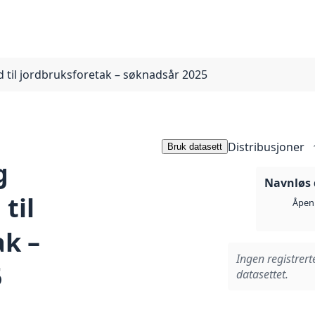
d til jordbruksforetak – søknadsår 2025
Distribusjoner
Bruk datasett
g
Navnløs 
til
Åpen 
ak –
Ingen registrert
5
datasettet.