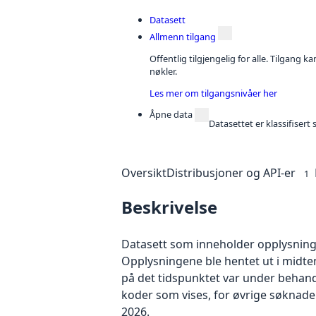
Datasett
Allmenn tilgang
Offentlig tilgjengelig for alle. Tilgang 
nøkler.
Les mer om tilgangsnivåer her
Åpne data
Datasettet er klassifiser
Oversikt
Distribusjoner og API-er
1
Beskrivelse
Datasett som inneholder opplysninge
Opplysningene ble hentet ut i midte
på det tidspunktet var under behand
koder som vises, for øvrige søknader
2026.