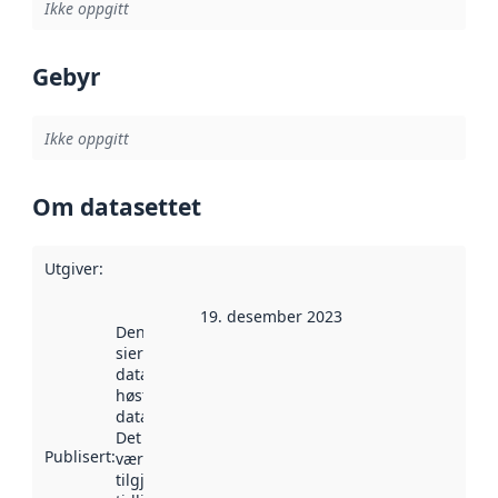
Ikke oppgitt
Gebyr
Ikke oppgitt
Om datasettet
Utgiver
:
19. desember 2023
Denne datoen
sier når
datasettet ble
høstet av
data.norge.no.
Det kan ha
Publisert
:
vært
tilgjengelig