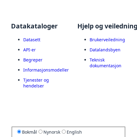
Datakataloger
Hjelp og veilednin
Datasett
Brukerveiledning
API-er
Datalandsbyen
Begreper
Teknisk
dokumentasjon
Informasjonsmodeller
Tjenester og
hendelser
Bokmål
Nynorsk
English