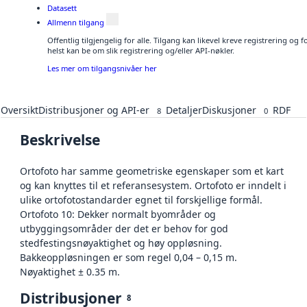
Datasett
Allmenn tilgang
Offentlig tilgjengelig for alle. Tilgang kan likevel kreve registrering o
helst kan be om slik registrering og/eller API-nøkler.
Les mer om tilgangsnivåer her
Oversikt
Distribusjoner og API-er
Detaljer
Diskusjoner
RDF
8
0
Beskrivelse
Ortofoto har samme geometriske egenskaper som et kart
og kan knyttes til et referansesystem. Ortofoto er inndelt i
ulike ortofotostandarder egnet til forskjellige formål.
Ortofoto 10: Dekker normalt byområder og
utbyggingsområder der det er behov for god
stedfestingsnøyaktighet og høy oppløsning.
Bakkeoppløsningen er som regel 0,04 – 0,15 m.
Nøyaktighet ± 0.35 m.
Distribusjoner
8