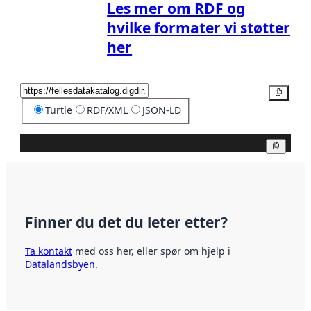
Les mer om RDF og
hvilke formater vi støtter
her
Kopier
Turtle
RDF/XML
JSON-LD
Kopier
Finner du det du leter etter?
Ta kontakt
med oss her, eller spør om hjelp i
Datalandsbyen
.