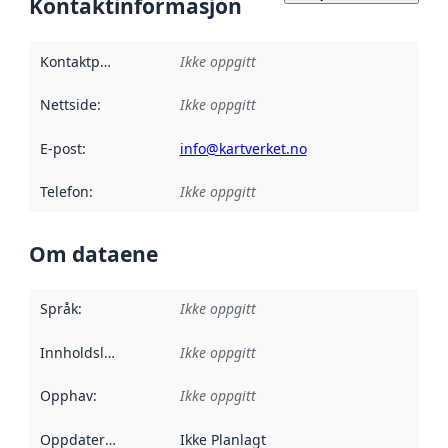
Kontaktinformasjon
Kontaktpunkt
:
Ikke oppgitt
Nettside
:
Ikke oppgitt
E-post
:
info@kartverket.no
Telefon
:
Ikke oppgitt
Om dataene
Språk
:
Ikke oppgitt
Innholdsleverandører
Ikke oppgitt
:
Opphav
:
Ikke oppgitt
Oppdateringsfrekvens
Ikke Planlagt
: