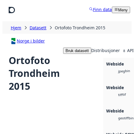
Hopp til hovedinnhold
Finn data
Meny
Hjem
Datasett
Ortofoto Trondheim 2015
Norge i bilder
Distribusjoner
API
Bruk datasett
8
Ortofoto
Webside
Trondheim
bin
jpeg
2015
Webside
tif
tiff
Webside
bin
geotiff