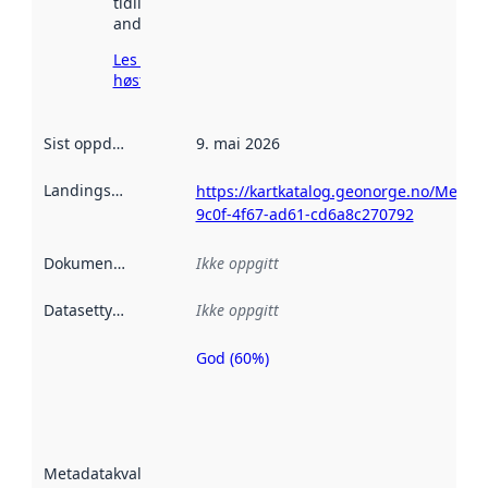
tidligere
andre steder.
Les mer om
høsting her
Sist oppdatert
:
9. mai 2026
Landingsside
:
https://kartkatalog.geonorge.no/Metad
9c0f-4f67-ad61-cd6a8c270792
Dokumentasjon
:
Ikke oppgitt
Datasettype
:
Ikke oppgitt
God (60%)
Metadatakvalitet
er en indikator
på hvor godt
datasettene er
beskrevet ved
Metadatakvalitet
:
hjelp