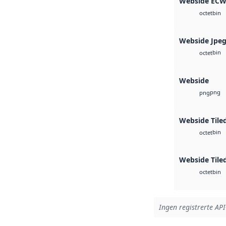
Webside EC
bin
octet
Webside Jpe
bin
octet
Webside
png
png
Webside Tile
bin
octet
Webside Tile
bin
octet
Ingen registrerte API