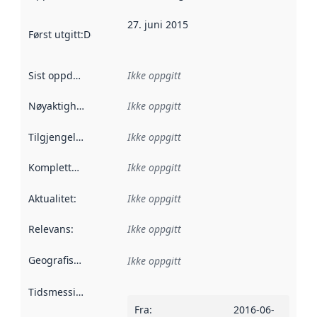
27. juni 2015
Først utgitt
:
Denne datoen sier når dataene i dette datasettet 
Sist oppdatert
:
Ikke oppgitt
Nøyaktighet
:
Ikke oppgitt
Tilgjengelighet
:
Ikke oppgitt
Kompletthet
:
Ikke oppgitt
Aktualitet
:
Ikke oppgitt
Relevans
:
Ikke oppgitt
Geografisk avgrensning
:
Ikke oppgitt
Tidsmessig avgrensning
:
Fra
:
2016-06-