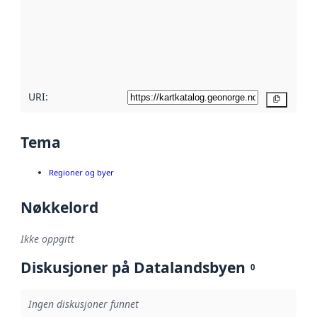
avmetadata.
Les mer om
metadatakvalitet
her
URI:
Kopier
Tema
Regioner og byer
Nøkkelord
Ikke oppgitt
Diskusjoner på Datalandsbyen
0
Ingen diskusjoner funnet