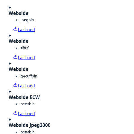
Webside
jpeg
bin
Last ned
Webside
tiff
tif
Last ned
Webside
geotiff
bin
Last ned
Webside ECW
octet
bin
Last ned
Webside Jpeg2000
octet
bin