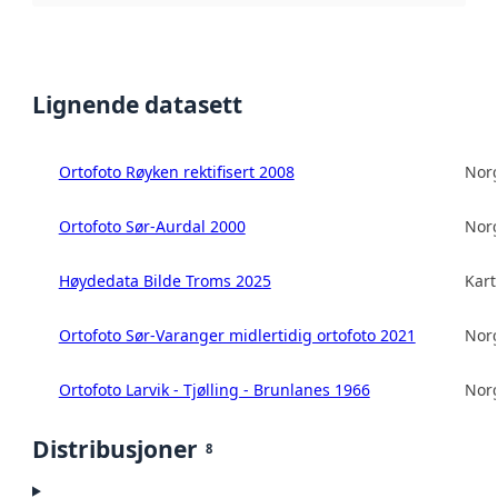
Lignende datasett
Ortofoto Røyken rektifisert 2008
Norg
Ortofoto Sør-Aurdal 2000
Norg
Høydedata Bilde Troms 2025
Kart
Ortofoto Sør-Varanger midlertidig ortofoto 2021
Norg
Ortofoto Larvik - Tjølling - Brunlanes 1966
Norg
Distribusjoner
8