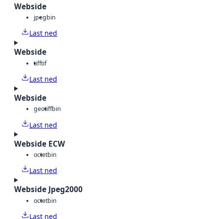
Webside
jpeg
bin
Last ned
Webside
tiff
tif
Last ned
Webside
geotiff
bin
Last ned
Webside ECW
octet
bin
Last ned
Webside Jpeg2000
octet
bin
Last ned