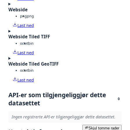
Webside
png
png
Last ned
Webside Tiled TIFF
octet
bin
Last ned
Webside Tiled GeoTIFF
octet
bin
Last ned
API-er som tilgjengeliggjør dette
0
datasettet
Ingen registrerte API-er tilgjengeliggjør dette datasettet.
Skjul tomme rader