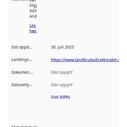
tilgjengelig
tidligere
andre steder.
Les mer om
høsting her
Sist oppdatert
:
30. juli 2025
Landingsside
:
https://www.landbruksdirektoratet.no/
Dokumentasjon
:
Ikke oppgitt
Datasettype
:
Ikke oppgitt
God (68%)
Metadatakvalitet
er en indikator
på hvor godt
datasettene er
beskrevet ved