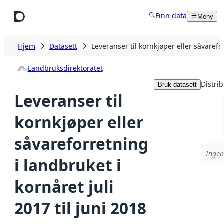
Hopp til hovedinnhold
Finn data
Meny
Hjem
Datasett
Leveranser til kornkjøper eller såvarefor
Landbruksdirektoratet
Distri
Bruk datasett
Leveranser til
kornkjøper eller
såvareforretning
Ingen
i landbruket i
kornåret juli
2017 til juni 2018