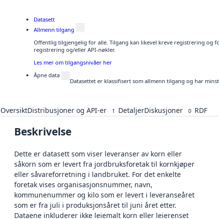
Datasett
Allmenn tilgang
Offentlig tilgjengelig for alle. Tilgang kan likevel kreve registrering o
registrering og/eller API-nøkler.
Les mer om tilgangsnivåer her
Åpne data
Datasettet er klassifisert som allmenn tilgang og har mins
Oversikt
Distribusjoner og API-er
Detaljer
Diskusjoner
RDF
1
0
Beskrivelse
Dette er datasett som viser leveranser av korn eller
såkorn som er levert fra jordbruksforetak til kornkjøper
eller såvareforretning i landbruket. For det enkelte
foretak vises organisasjonsnummer, navn,
kommunenummer og kilo som er levert i leveranseåret
som er fra juli i produksjonsåret til juni året etter.
Dataene inkluderer ikke leiemalt korn eller leierenset