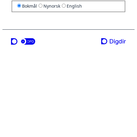
Bokmål
Nynorsk
English
en tjeneste fra