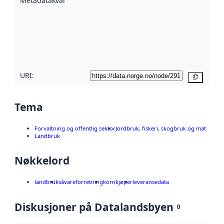
Metadatakvalitet
:
hjelp
avmetadata.
Les mer om
metadatakvalitet
her
URI:
Kopier
Tema
Forvaltning og offentlig sektor
Jordbruk, fiskeri, skogbruk og mat
Landbruk
Nøkkelord
landbruk
såvareforretning
kornkjøper
leveransedata
Diskusjoner på Datalandsbyen
0