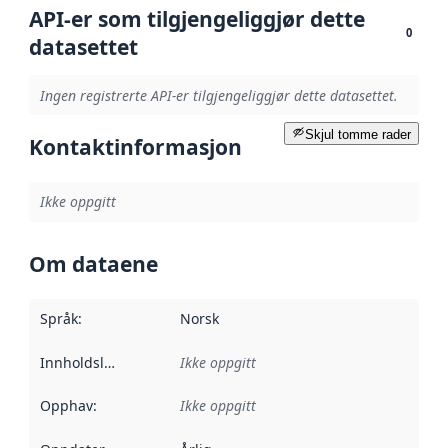
API-er som tilgjengeliggjør dette
0
datasettet
Ingen registrerte API-er tilgjengeliggjør dette datasettet.
Skjul tomme rader
Kontaktinformasjon
Ikke oppgitt
Om dataene
Språk
:
Norsk
Innholdsleverandører
Ikke oppgitt
:
Opphav
:
Ikke oppgitt