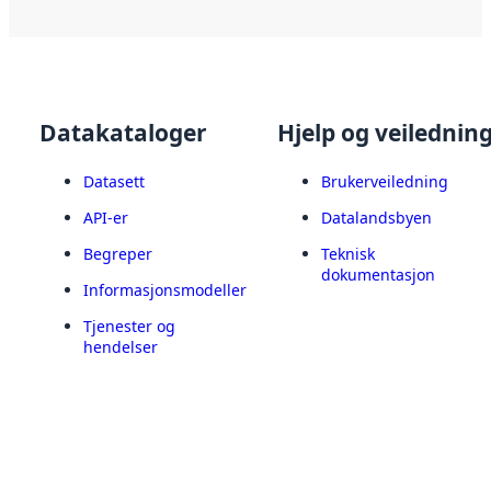
Datakataloger
Hjelp og veilednin
Datasett
Brukerveiledning
API-er
Datalandsbyen
Begreper
Teknisk
dokumentasjon
Informasjonsmodeller
Tjenester og
hendelser