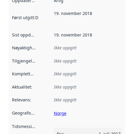
Oppdateringsfrekvens
Årlig
:
19. november 2018
Først utgitt
:
Denne datoen sier når dataene i dette datasettet 
Sist oppdatert
:
19. november 2018
Nøyaktighet
:
Ikke oppgitt
Tilgjengelighet
:
Ikke oppgitt
Kompletthet
:
Ikke oppgitt
Aktualitet
:
Ikke oppgitt
Relevans
:
Ikke oppgitt
Geografisk avgrensning
:
Norge
Tidsmessig avgrensning
:
Fra
:
1. juli 2017