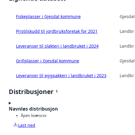
Fiskeplasser i Gjesdal kommune
Gjesda
Pristilskudd til jordbruksforetak for 2021
Landbru
Leveranser til slakteri i landbruket i 2024
Landbru
Grillplasser i Gjesdal kommune
Gjesda
Leveranser til eggpakkeri i landbruket i 2023
Landbru
Distribusjoner
1
Navnløs distribusjon
Åpen lisens
csv
Last ned