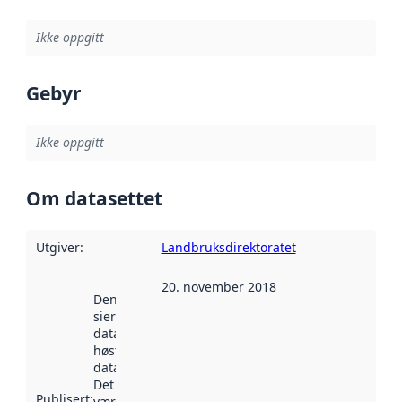
Ikke oppgitt
Gebyr
Ikke oppgitt
Om datasettet
Utgiver
:
Landbruksdirektoratet
20. november 2018
Denne datoen
sier når
datasettet ble
høstet av
data.norge.no.
Det kan ha
Publisert
:
vært