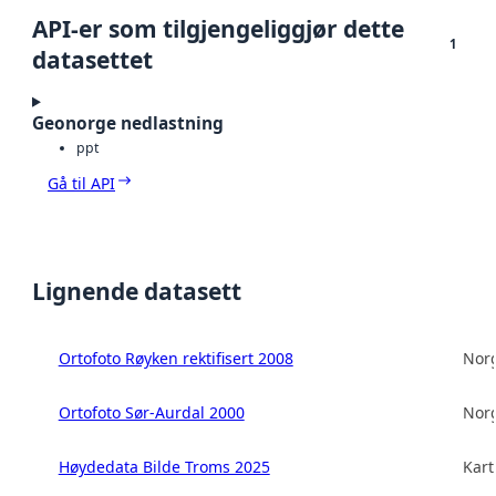
API-er som tilgjengeliggjør dette
1
datasettet
Geonorge nedlastning
ppt
Gå til API
Lignende datasett
Ortofoto Røyken rektifisert 2008
Norg
Ortofoto Sør-Aurdal 2000
Norg
Høydedata Bilde Troms 2025
Kart