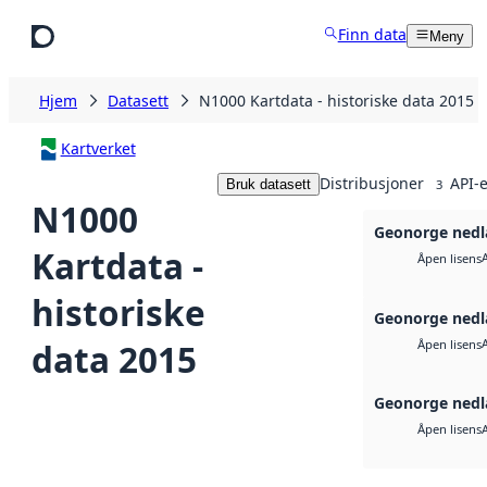
Hopp til hovedinnhold
Finn data
Meny
Hjem
Datasett
N1000 Kartdata - historiske data 2015
Kartverket
Distribusjoner
API-e
Bruk datasett
3
N1000
Geonorge nedl
Kartdata -
Åpen lisens
historiske
Geonorge nedl
data 2015
Åpen lisens
Geonorge nedl
Åpen lisens