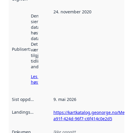
24. november 2020
Denne datoen
sier når
datasettet ble
høstet av
data.norge.no.
Det kan ha
Publisert
:
vært
tilgjengelig
tidligere
andre steder.
Les mer om
høsting her
Sist oppdatert
:
9. mai 2026
Landingsside
:
https://kartkatalog.geonorge.no/Metad
a91f-424d-96f7-c6f414c0e2d5
Dokumentasjon
:
Ikke oppgitt