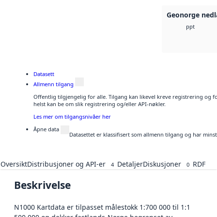
Geonorge nedl
ppt
Datasett
Allmenn tilgang
Offentlig tilgjengelig for alle. Tilgang kan likevel kreve registrering o
helst kan be om slik registrering og/eller API-nøkler.
Les mer om tilgangsnivåer her
Åpne data
Datasettet er klassifisert som allmenn tilgang og har mins
Oversikt
Distribusjoner og API-er
Detaljer
Diskusjoner
RDF
4
0
Beskrivelse
N1000 Kartdata er tilpasset målestokk 1:700 000 til 1:1