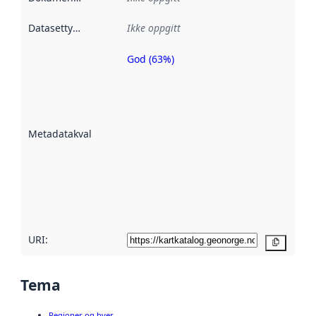
Datasettype
:
Ikke oppgitt
God (63%)
Metadatakvalitet
er en indikator
på hvor godt
datasettene er
beskrevet ved
Metadatakvalitet
:
hjelp
avmetadata.
Les mer om
metadatakvalitet
her
URI:
Kopier
Tema
Regioner og byer