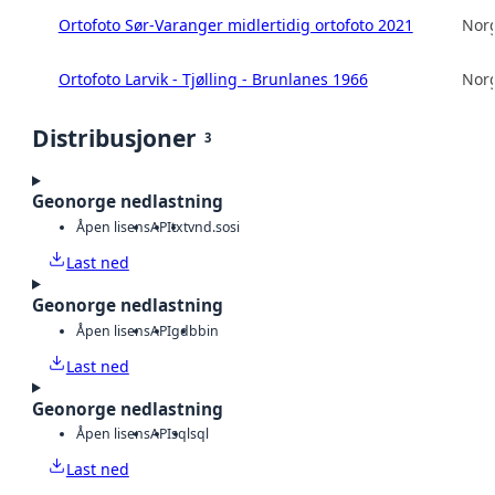
Ortofoto Sør-Varanger midlertidig ortofoto 2021
Norg
Ortofoto Larvik - Tjølling - Brunlanes 1966
Norg
Distribusjoner
3
Geonorge nedlastning
Åpen lisens
API
txt
vnd.sosi
Last ned
Geonorge nedlastning
Åpen lisens
API
gdb
bin
Last ned
Geonorge nedlastning
Åpen lisens
API
sql
sql
Last ned