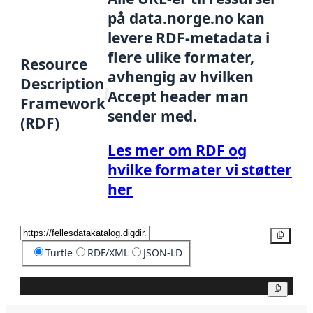
på data.norge.no kan
levere RDF-metadata i
flere ulike formater,
Resource
avhengig av hvilken
Description
Accept header man
Framework
sender med.
(RDF)
Les mer om RDF og
hvilke formater vi støtter
her
Kopier
Turtle
RDF/XML
JSON-LD
Kopier