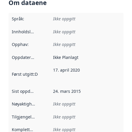
Om dataene
Språk
:
Ikke oppgitt
Innholdsleverandører
Ikke oppgitt
:
Opphav
:
Ikke oppgitt
Oppdateringsfrekvens
Ikke Planlagt
:
17. april 2020
Først utgitt
:
Denne datoen sier når dataene i dette datasettet 
Sist oppdatert
:
24. mars 2015
Nøyaktighet
:
Ikke oppgitt
Tilgjengelighet
:
Ikke oppgitt
Kompletthet
:
Ikke oppgitt