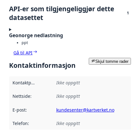
API-er som tilgjengeliggjør dette
1
datasettet
Geonorge nedlastning
ppt
Gå til API
Skjul tomme rader
Kontaktinformasjon
Kontaktpunkt
:
Ikke oppgitt
Nettside
:
Ikke oppgitt
E-post
:
kundesenter@kartverket.no
Telefon
:
Ikke oppgitt