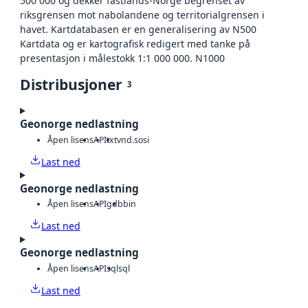
500 000 og dekker fastlands-Norge begrenset av
riksgrensen mot nabolandene og territorialgrensen i
havet. Kartdatabasen er en generalisering av N500
Kartdata og er kartografisk redigert med tanke på
presentasjon i målestokk 1:1 000 000. N1000
Distribusjoner
3
Geonorge nedlastning
Åpen lisens
API
txt
vnd.sosi
Last ned
Geonorge nedlastning
Åpen lisens
API
gdb
bin
Last ned
Geonorge nedlastning
Åpen lisens
API
sql
sql
Last ned