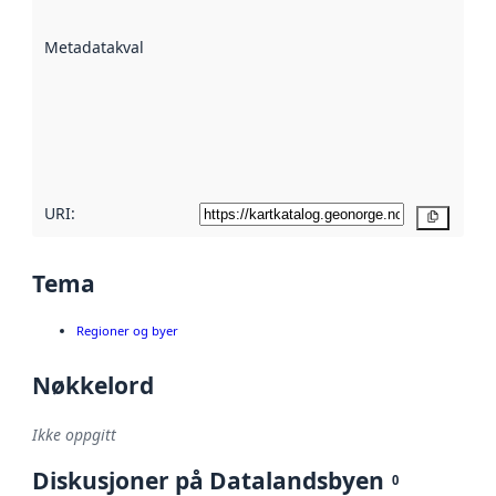
datasettene er
beskrevet ved
Metadatakvalitet
:
hjelp
avmetadata.
Les mer om
metadatakvalitet
her
URI:
Kopier
Tema
Regioner og byer
Nøkkelord
Ikke oppgitt
Diskusjoner på Datalandsbyen
0