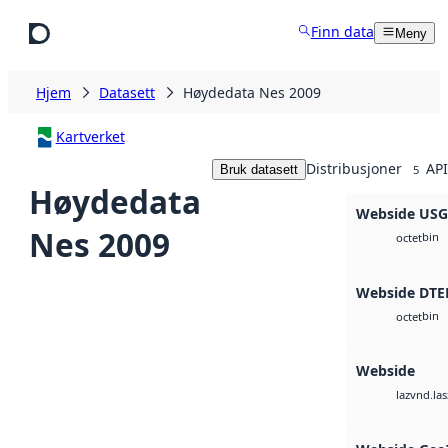
Hopp til hovedinnhold
Finn data
Meny
Hjem
Datasett
Høydedata Nes 2009
Kartverket
Distribusjoner
API
Bruk datasett
5
Høydedata
Webside US
Nes 2009
bin
octet
Webside DTE
bin
octet
Webside
vnd.las
laz