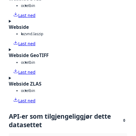
octet
bin
Last ned
Webside
laz
vnd.laszip
Last ned
Webside GeoTIFF
octet
bin
Last ned
Webside ZLAS
octet
bin
Last ned
API-er som tilgjengeliggjør dette
0
datasettet