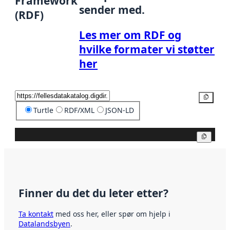
Framework
sender med.
(RDF)
Les mer om RDF og
hvilke formater vi støtter
her
Kopier
Turtle
RDF/XML
JSON-LD
Kopier
Finner du det du leter etter?
Ta kontakt
med oss her, eller spør om hjelp i
Datalandsbyen
.