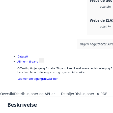
Webside Geo
bin
octet
Webside ZLA
bin
octet
Ingen registrerte API
Datasett
Allmenn tilgang
Offentlig tilgjengelig for alle. Tilgang kan likevel kreve registrering o
helst kan be om slik registrering og/eller API-nøkler.
Les mer om tilgangsnivåer her
Oversikt
Distribusjoner og API-er
Detaljer
Diskusjoner
RDF
5
0
Beskrivelse