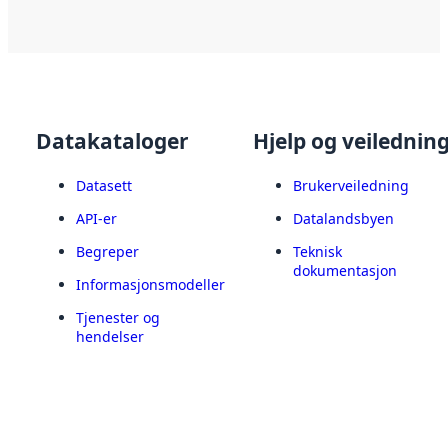
Datakataloger
Hjelp og veilednin
Datasett
Brukerveiledning
API-er
Datalandsbyen
Begreper
Teknisk
dokumentasjon
Informasjonsmodeller
Tjenester og
hendelser