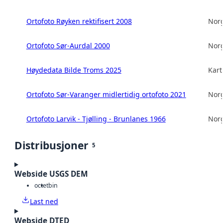
Ortofoto Røyken rektifisert 2008
Norg
Ortofoto Sør-Aurdal 2000
Norg
Høydedata Bilde Troms 2025
Kart
Ortofoto Sør-Varanger midlertidig ortofoto 2021
Norg
Ortofoto Larvik - Tjølling - Brunlanes 1966
Norg
Distribusjoner
5
Webside USGS DEM
octet
bin
Last ned
Webside DTED