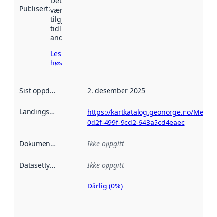
Det kan ha
Publisert
:
vært
tilgjengelig
tidligere
andre steder.
Les mer om
høsting her
Sist oppdatert
:
2. desember 2025
Landingsside
:
https://kartkatalog.geonorge.no/Metad
0d2f-499f-9cd2-643a5cd4eaec
Dokumentasjon
:
Ikke oppgitt
Datasettype
:
Ikke oppgitt
Dårlig (0%)
Metadatakvalitet
er en indikator
på hvor godt