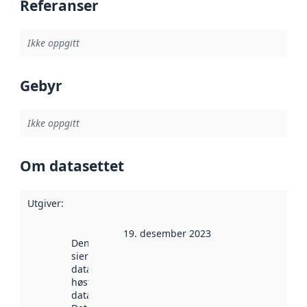
Referanser
Ikke oppgitt
Gebyr
Ikke oppgitt
Om datasettet
Utgiver
:
19. desember 2023
Denne datoen
sier når
datasettet ble
høstet av
data.norge.no.