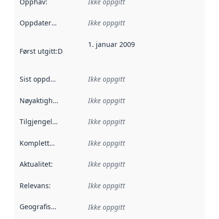
Opphav
:
Ikke oppgitt
Oppdateringsfrekvens
Ikke oppgitt
:
1. januar 2009
Først utgitt
:
Denne datoen sier når dataene i dette datasettet 
Sist oppdatert
:
Ikke oppgitt
Nøyaktighet
:
Ikke oppgitt
Tilgjengelighet
:
Ikke oppgitt
Kompletthet
:
Ikke oppgitt
Aktualitet
:
Ikke oppgitt
Relevans
:
Ikke oppgitt
Geografisk avgrensning
:
Ikke oppgitt