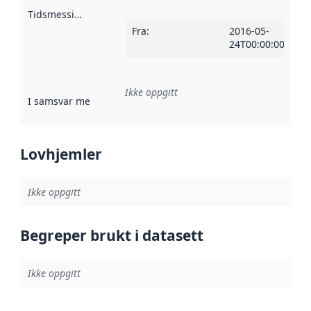
Tidsmessig avgrensning
:
Fra
:
2016-05-
24T00:00:00Z
Ikke oppgitt
I samsvar med
:
Referanse til en implementasjonsregel eller a
Lovhjemler
Ikke oppgitt
Begreper brukt i datasett
Ikke oppgitt