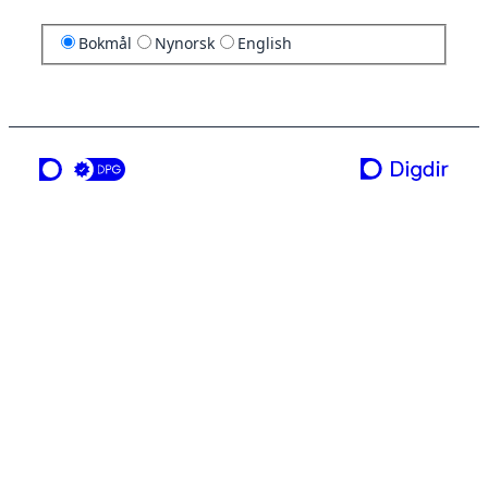
Bokmål
Nynorsk
English
en tjeneste fra