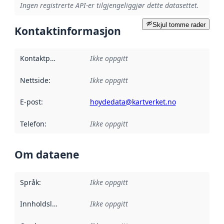
Ingen registrerte API-er tilgjengeliggjør dette datasettet.
Skjul tomme rader
Kontaktinformasjon
Kontaktpunkt
:
Ikke oppgitt
Nettside
:
Ikke oppgitt
E-post
:
hoydedata@kartverket.no
Telefon
:
Ikke oppgitt
Om dataene
Språk
:
Ikke oppgitt
Innholdsleverandører
Ikke oppgitt
: