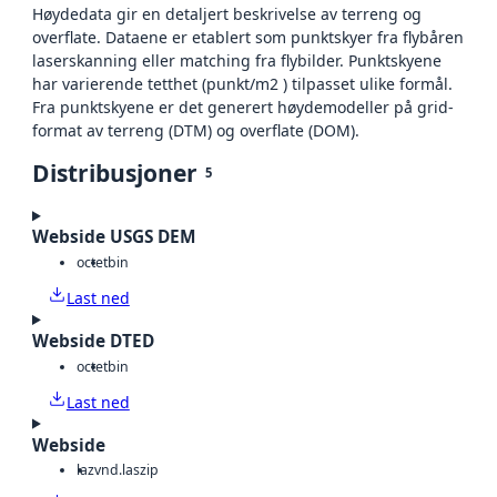
Høydedata gir en detaljert beskrivelse av terreng og
overflate. Dataene er etablert som punktskyer fra flybåren
laserskanning eller matching fra flybilder. Punktskyene
har varierende tetthet (punkt/m2 ) tilpasset ulike formål.
Fra punktskyene er det generert høydemodeller på grid-
format av terreng (DTM) og overflate (DOM).
Distribusjoner
5
Webside USGS DEM
octet
bin
Last ned
Webside DTED
octet
bin
Last ned
Webside
laz
vnd.laszip