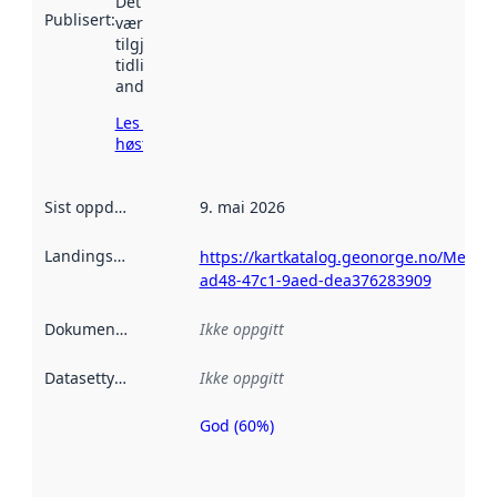
Det kan ha
Publisert
:
vært
tilgjengelig
tidligere
andre steder.
Les mer om
høsting her
Sist oppdatert
:
9. mai 2026
Landingsside
:
https://kartkatalog.geonorge.no/Metad
ad48-47c1-9aed-dea376283909
Dokumentasjon
:
Ikke oppgitt
Datasettype
:
Ikke oppgitt
God (60%)
Metadatakvalitet
er en indikator
på hvor godt