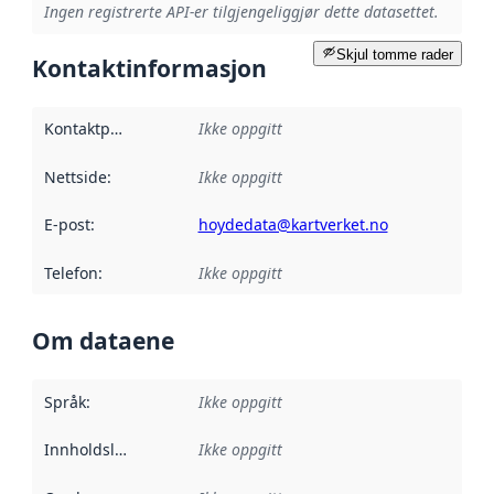
Ingen registrerte API-er tilgjengeliggjør dette datasettet.
Skjul tomme rader
Kontaktinformasjon
Kontaktpunkt
:
Ikke oppgitt
Nettside
:
Ikke oppgitt
E-post
:
hoydedata@kartverket.no
Telefon
:
Ikke oppgitt
Om dataene
Språk
:
Ikke oppgitt
Innholdsleverandører
Ikke oppgitt
: