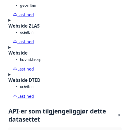
geotiff
bin
Last ned
Webside ZLAS
octet
bin
Last ned
Webside
laz
vnd.laszip
Last ned
Webside DTED
octet
bin
Last ned
API-er som tilgjengeliggjør dette
0
datasettet