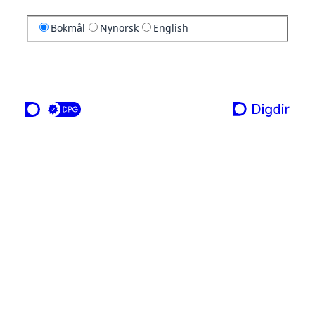
Bokmål
Nynorsk
English
en tjeneste fra