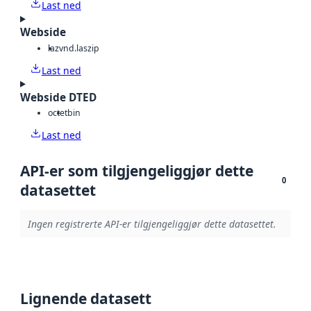
Last ned
Webside
laz
vnd.laszip
Last ned
Webside DTED
octet
bin
Last ned
API-er som tilgjengeliggjør dette
0
datasettet
Ingen registrerte API-er tilgjengeliggjør dette datasettet.
Lignende datasett