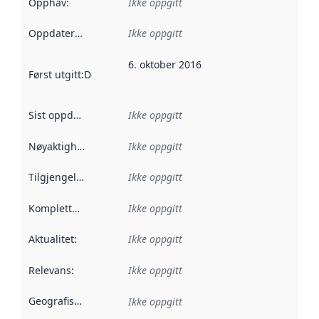
Opphav
:
Ikke oppgitt
Oppdateringsfrekvens
Ikke oppgitt
:
6. oktober 2016
Først utgitt
:
Denne datoen sier når dataene i dette datasettet 
Sist oppdatert
:
Ikke oppgitt
Nøyaktighet
:
Ikke oppgitt
Tilgjengelighet
:
Ikke oppgitt
Kompletthet
:
Ikke oppgitt
Aktualitet
:
Ikke oppgitt
Relevans
:
Ikke oppgitt
Geografisk avgrensning
:
Ikke oppgitt