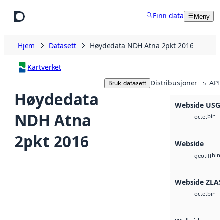
Hopp til hovedinnhold
Finn data
Meny
Hjem
Datasett
Høydedata NDH Atna 2pkt 2016
Kartverket
Distribusjoner
API
Bruk datasett
5
Høydedata
Webside US
NDH Atna
bin
octet
2pkt 2016
Webside
bin
geotiff
Webside ZLA
bin
octet