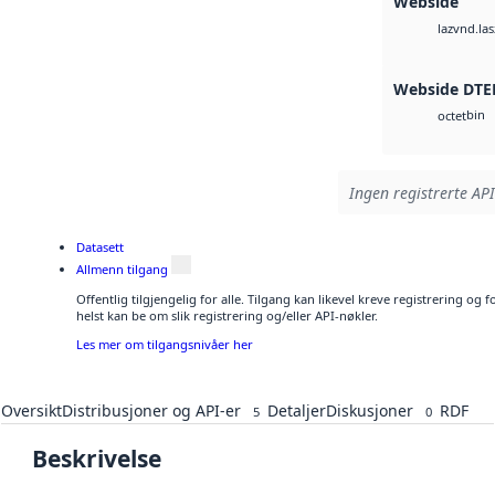
Webside
vnd.las
laz
Webside DTE
bin
octet
Ingen registrerte API
Datasett
Allmenn tilgang
Offentlig tilgjengelig for alle. Tilgang kan likevel kreve registrering o
helst kan be om slik registrering og/eller API-nøkler.
Les mer om tilgangsnivåer her
Oversikt
Distribusjoner og API-er
Detaljer
Diskusjoner
RDF
5
0
Beskrivelse