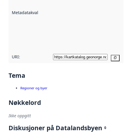
datasettene er
beskrevet ved
Metadatakvalitet
:
hjelp
avmetadata.
Les mer om
metadatakvalitet
her
URI:
Kopier
Tema
Regioner og byer
Nøkkelord
Ikke oppgitt
Diskusjoner på Datalandsbyen
0