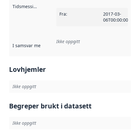
Tidsmessig avgrensning
:
Fra
:
2017-03-
06T00:00:00Z
Ikke oppgitt
I samsvar med
:
Referanse til en implementasjonsregel eller a
Lovhjemler
Ikke oppgitt
Begreper brukt i datasett
Ikke oppgitt