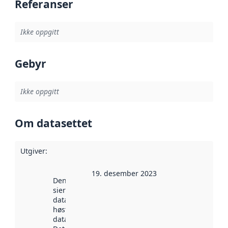
Referanser
Ikke oppgitt
Gebyr
Ikke oppgitt
Om datasettet
Utgiver
:
19. desember 2023
Denne datoen
sier når
datasettet ble
høstet av
data.norge.no.