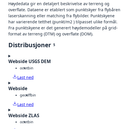
Høydedata gir en detaljert beskrivelse av terreng og
overflate. Dataene er etablert som punktskyer fra flybåren
laserskanning eller matching fra flybilder. Punktskyene
har varierende tetthet (punkt/m2 ) tilpasset ulike formål.
Fra punktskyene er det generert høydemodeller på grid-
format av terreng (DTM) og overflate (DOM).
Distribusjoner
5
Webside USGS DEM
octet
bin
Last ned
Webside
geotiff
bin
Last ned
Webside ZLAS
octet
bin