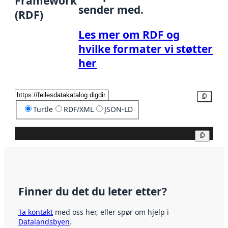
Framework
sender med.
(RDF)
Les mer om RDF og
hvilke formater vi støtter
her
Kopier
Turtle
RDF/XML
JSON-LD
Kopier
Finner du det du leter etter?
Ta kontakt
med oss her, eller spør om hjelp i
Datalandsbyen
.