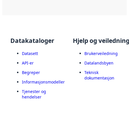
Datakataloger
Hjelp og veilednin
Datasett
Brukerveiledning
API-er
Datalandsbyen
Begreper
Teknisk
dokumentasjon
Informasjonsmodeller
Tjenester og
hendelser