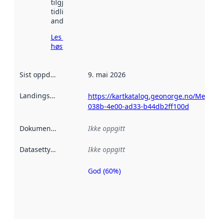
tilgjengelig
tidligere
andre steder.
Les mer om
høsting her
Sist oppdatert
:
9. mai 2026
Landingsside
:
https://kartkatalog.geonorge.no/Metad
038b-4e00-ad33-b44db2ff100d
Dokumentasjon
:
Ikke oppgitt
Datasettype
:
Ikke oppgitt
God (60%)
Metadatakvalitet
er en indikator
på hvor godt
datasettene er
beskrevet ved