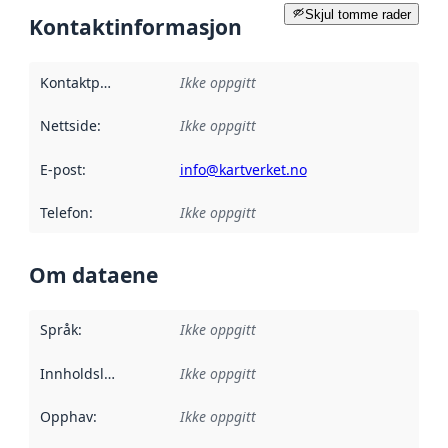
Skjul tomme rader
Kontaktinformasjon
Kontaktpunkt
:
Ikke oppgitt
Nettside
:
Ikke oppgitt
E-post
:
info@kartverket.no
Telefon
:
Ikke oppgitt
Om dataene
Språk
:
Ikke oppgitt
Innholdsleverandører
Ikke oppgitt
:
Opphav
:
Ikke oppgitt