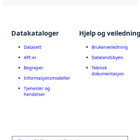
Datakataloger
Hjelp og veilednin
Datasett
Brukerveiledning
API-er
Datalandsbyen
Begreper
Teknisk
dokumentasjon
Informasjonsmodeller
Tjenester og
hendelser