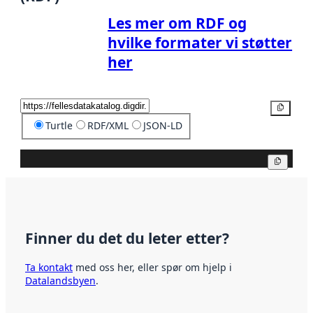
Les mer om RDF og
hvilke formater vi støtter
her
Kopier
Turtle
RDF/XML
JSON-LD
Kopier
Finner du det du leter etter?
Ta kontakt
med oss her, eller spør om hjelp i
Datalandsbyen
.