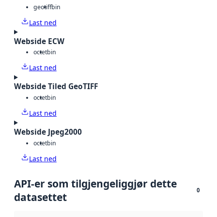
geotiff
bin
Last ned
Webside ECW
octet
bin
Last ned
Webside Tiled GeoTIFF
octet
bin
Last ned
Webside Jpeg2000
octet
bin
Last ned
API-er som tilgjengeliggjør dette
0
datasettet