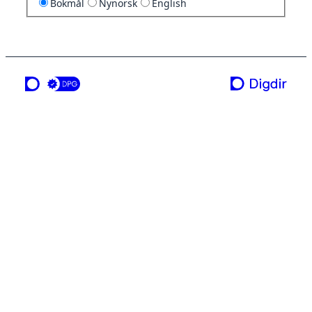
Bokmål
Nynorsk
English
en tjeneste fra