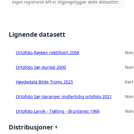
Ingen registrerte API-er tilgjengeliggjør dette datasettet.
Lignende datasett
Ortofoto Røyken rektifisert 2008
Norg
Ortofoto Sør-Aurdal 2000
Norg
Høydedata Bilde Troms 2025
Kart
Ortofoto Sør-Varanger midlertidig ortofoto 2021
Norg
Ortofoto Larvik - Tjølling - Brunlanes 1966
Norg
Distribusjoner
8