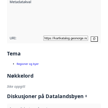
Metadatakvalitet
:
hjelp
avmetadata.
Les mer om
metadatakvalitet
her
URI:
Kopier
Tema
Regioner og byer
Nøkkelord
Ikke oppgitt
Diskusjoner på Datalandsbyen
0