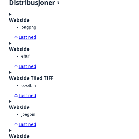
Distribusjoner
8
Webside
png
png
Last ned
Webside
tiff
tif
Last ned
Webside Tiled TIFF
octet
bin
Last ned
Webside
jpeg
bin
Last ned
Webside