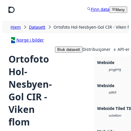
Hopp til hovedinnhold
Finn data
Meny
Hjem
Datasett
Ortofoto Hol-Nesbyen-Gol CIR - Viken f
Norge i bilder
Distribusjoner
API-er
Bruk datasett
8
Ortofoto
Webside
Hol-
png
png
Nesbyen-
Webside
tif
Gol CIR -
tiff
Viken
Webside Tiled TI
bin
octet
flom