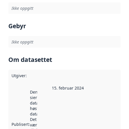
Ikke oppgitt
Gebyr
Ikke oppgitt
Om datasettet
Utgiver
:
15. februar 2024
Denne datoen
sier når
datasettet ble
høstet av
data.norge.no.
Det kan ha
Publisert
:
vært