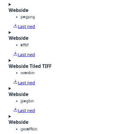
Webside
png
png
Last ned
Webside
tiff
tif
Last ned
Webside Tiled TIFF
octet
bin
Last ned
Webside
jpeg
bin
Last ned
Webside
geotiff
bin