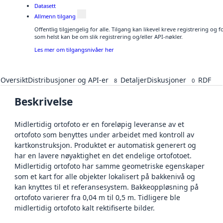
Datasett
Allmenn tilgang
Offentlig tilgjengelig for alle. Tilgang kan likevel kreve registrering og
som helst kan be om slik registrering og/eller API-nøkler.
Les mer om tilgangsnivåer her
Oversikt
Distribusjoner og API-er
Detaljer
Diskusjoner
RDF
8
0
Beskrivelse
Midlertidig ortofoto er en foreløpig leveranse av et
ortofoto som benyttes under arbeidet med kontroll av
kartkonstruksjon. Produktet er automatisk generert og
har en lavere nøyaktighet en det endelige ortofotoet.
Midlertidig ortofoto har samme geometriske egenskaper
som et kart for alle objekter lokalisert på bakkenivå og
kan knyttes til et referansesystem. Bakkeoppløsning på
ortofoto varierer fra 0,04 m til 0,5 m. Tidligere ble
midlertidig ortofoto kalt rektifiserte bilder.