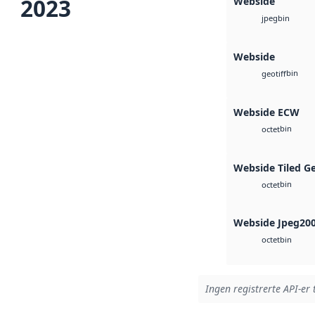
2023
Webside
bin
jpeg
Webside
bin
geotiff
Webside ECW
bin
octet
Webside Tiled G
bin
octet
Webside Jpeg20
bin
octet
Ingen registrerte API-er 