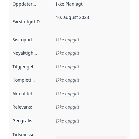
Oppdateringsfrekvens
Ikke Planlagt
:
10. august 2023
Først utgitt
:
Denne datoen sier når dataene i dette datasettet 
Sist oppdatert
:
Ikke oppgitt
Nøyaktighet
:
Ikke oppgitt
Tilgjengelighet
:
Ikke oppgitt
Kompletthet
:
Ikke oppgitt
Aktualitet
:
Ikke oppgitt
Relevans
:
Ikke oppgitt
Geografisk avgrensning
:
Ikke oppgitt
Tidsmessig avgrensning
: