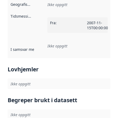
Geografisk avgrensning
:
Ikke oppgitt
Tidsmessig avgrensning
:
Fra
:
2007-11-
15T00:00:00Z
Ikke oppgitt
I samsvar med
:
Referanse til en implementasjonsregel eller a
Lovhjemler
Ikke oppgitt
Begreper brukt i datasett
Ikke oppgitt