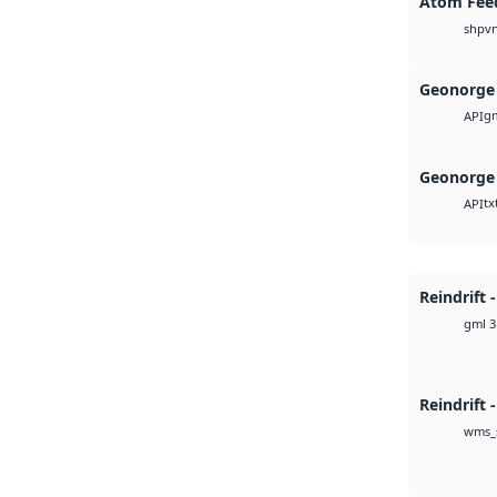
Atom Fee
v
shp
Geonorge 
g
API
Geonorge 
tx
API
Reindrift 
gml 3
Reindrift 
wms_