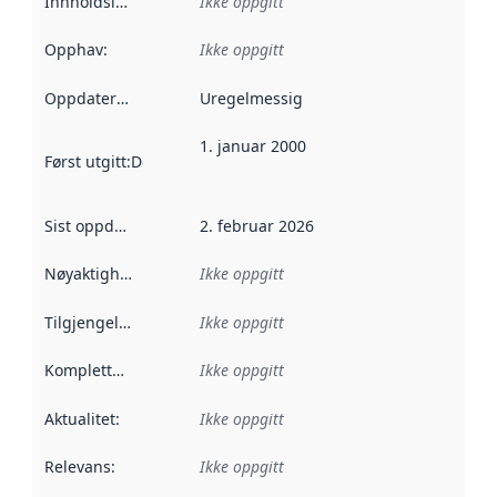
Innholdsleverandører
Ikke oppgitt
:
Opphav
:
Ikke oppgitt
Oppdateringsfrekvens
Uregelmessig
:
1. januar 2000
Først utgitt
:
Denne datoen sier når dataene i dette datasettet 
Sist oppdatert
:
2. februar 2026
Nøyaktighet
:
Ikke oppgitt
Tilgjengelighet
:
Ikke oppgitt
Kompletthet
:
Ikke oppgitt
Aktualitet
:
Ikke oppgitt
Relevans
:
Ikke oppgitt