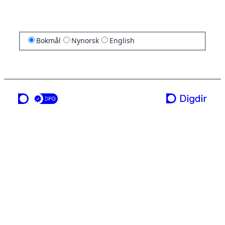
Bokmål
Nynorsk
English
en tjeneste fra