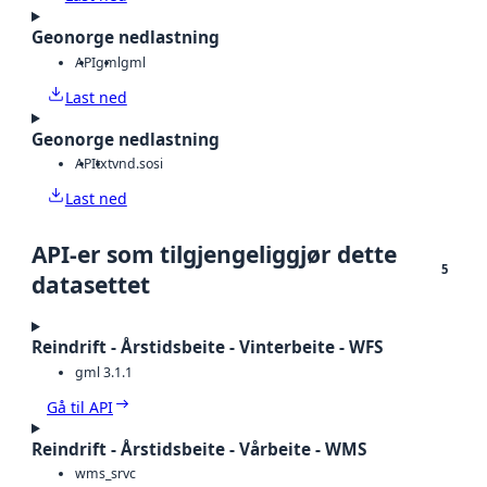
Geonorge nedlastning
API
gml
gml
Last ned
Geonorge nedlastning
API
txt
vnd.sosi
Last ned
API-er som tilgjengeliggjør dette
5
datasettet
Reindrift - Årstidsbeite - Vinterbeite - WFS
gml 3.1.1
Gå til API
Reindrift - Årstidsbeite - Vårbeite - WMS
wms_srvc