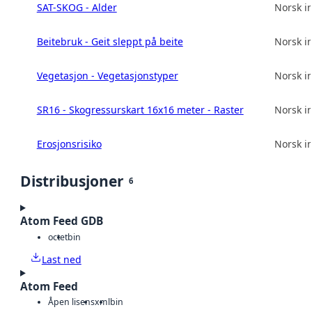
SAT-SKOG - Alder
Norsk in
Beitebruk - Geit sleppt på beite
Norsk in
Vegetasjon - Vegetasjonstyper
Norsk in
SR16 - Skogressurskart 16x16 meter - Raster
Norsk in
Erosjonsrisiko
Norsk in
Distribusjoner
6
Atom Feed GDB
octet
bin
Last ned
Atom Feed
Åpen lisens
xml
bin