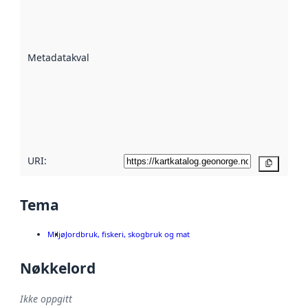
er en indikator
på hvor godt
datasettene er
beskrevet ved
Metadatakvalitet
:
hjelp
avmetadata.
Les mer om
metadatakvalitet
her
URI:
Kopier
Tema
Miljø
Jordbruk, fiskeri, skogbruk og mat
Nøkkelord
Ikke oppgitt