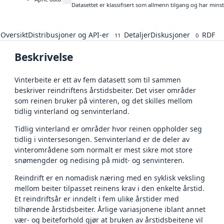
Datasettet er klassifisert som allmenn tilgang og har mins
Oversikt
Distribusjoner og API-er
Detaljer
Diskusjoner
RDF
11
0
Beskrivelse
Vinterbeite er ett av fem datasett som til sammen
beskriver reindriftens årstidsbeiter. Det viser områder
som reinen bruker på vinteren, og det skilles mellom
tidlig vinterland og senvinterland.
Tidlig vinterland er områder hvor reinen oppholder seg
tidlig i vintersesongen. Senvinterland er de deler av
vinterområdene som normalt er mest sikre mot store
snømengder og nedising på midt- og senvinteren.
Reindrift er en nomadisk næring med en syklisk veksling
mellom beiter tilpasset reinens krav i den enkelte årstid.
Et reindriftsår er inndelt i fem ulike årstider med
tilhørende årstidsbeiter. Årlige variasjonene iblant annet
vær- og beiteforhold gjør at bruken av årstidsbeitene vil