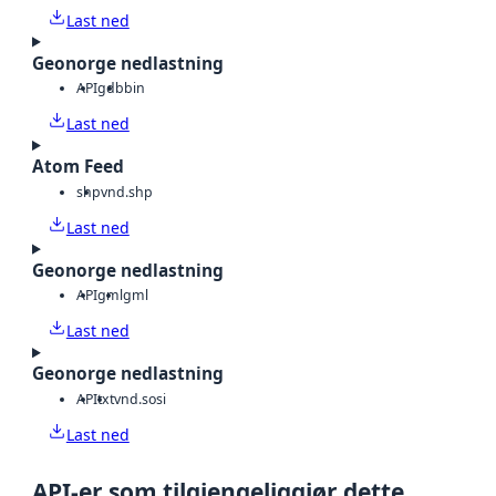
Last ned
Geonorge nedlastning
API
gdb
bin
Last ned
Atom Feed
shp
vnd.shp
Last ned
Geonorge nedlastning
API
gml
gml
Last ned
Geonorge nedlastning
API
txt
vnd.sosi
Last ned
API-er som tilgjengeliggjør dette