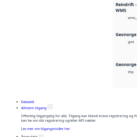
Reindrift 
WMS
wms_
Geonorge
gml
Geonorge 
shp
Datasett
Allmenn tilgang
Offentlig tilgjengelig for alle. Tilgang kan likevel kreve registrering o
kan be om slik registrering og/eller API-nøkler.
Les mer om tilgangsnivåer her
Åpne data