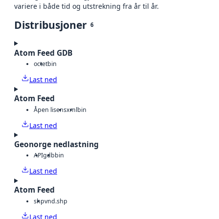
variere i både tid og utstrekning fra år til år.
Distribusjoner
6
Atom Feed GDB
octet
bin
Last ned
Atom Feed
Åpen lisens
xml
bin
Last ned
Geonorge nedlastning
API
gdb
bin
Last ned
Atom Feed
shp
vnd.shp
Last ned