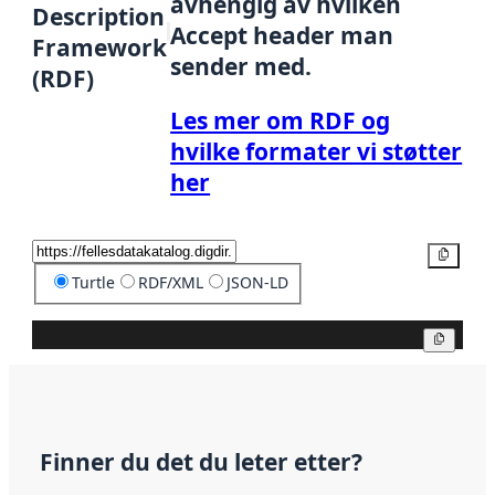
avhengig av hvilken
Description
Accept header man
Framework
sender med.
(RDF)
Les mer om RDF og
hvilke formater vi støtter
her
Kopier
Turtle
RDF/XML
JSON-LD
Kopier
Finner du det du leter etter?