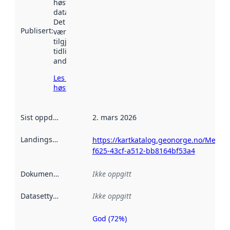
høstet av
data.norge.no.
Det kan ha
Publisert
:
vært
tilgjengelig
tidligere
andre steder.
Les mer om
høsting her
Sist oppdatert
:
2. mars 2026
Landingsside
:
https://kartkatalog.geonorge.no/Metada
f625-43cf-a512-bb8164bf53a4
Dokumentasjon
:
Ikke oppgitt
Datasettype
:
Ikke oppgitt
God (72%)
Metadatakvalitet