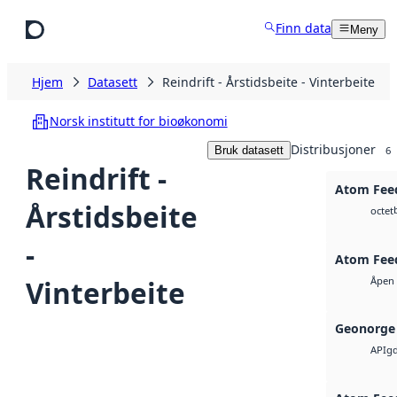
Hopp til hovedinnhold
Finn data
Meny
Hjem
Datasett
Reindrift - Årstidsbeite - Vinterbeite
Norsk institutt for bioøkonomi
Distribusjoner
Bruk datasett
6
Reindrift -
Atom Fee
Årstidsbeite
octet
-
Atom Fee
Vinterbeite
Åpen 
Geonorge 
g
API