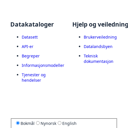
Datakataloger
Hjelp og veilednin
Datasett
Brukerveiledning
API-er
Datalandsbyen
Begreper
Teknisk
dokumentasjon
Informasjonsmodeller
Tjenester og
hendelser
Bokmål
Nynorsk
English