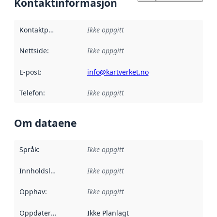
Kontaktinformasjon
Kontaktpunkt
:
Ikke oppgitt
Nettside
:
Ikke oppgitt
E-post
:
info@kartverket.no
Telefon
:
Ikke oppgitt
Om dataene
Språk
:
Ikke oppgitt
Innholdsleverandører
Ikke oppgitt
:
Opphav
:
Ikke oppgitt
Oppdateringsfrekvens
Ikke Planlagt
: