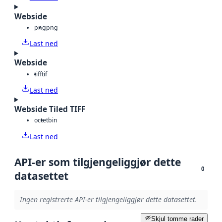
Webside
png
png
Last ned
Webside
tiff
tif
Last ned
Webside Tiled TIFF
octet
bin
Last ned
API-er som tilgjengeliggjør dette
0
datasettet
Ingen registrerte API-er tilgjengeliggjør dette datasettet.
Skjul tomme rader