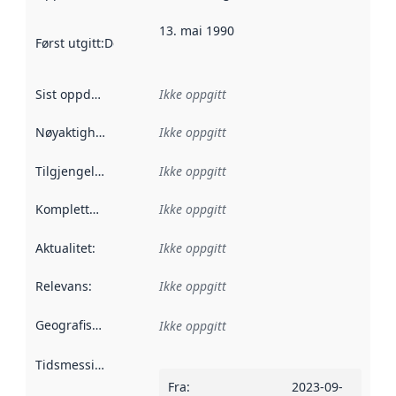
13. mai 1990
Først utgitt
:
Denne datoen sier når dataene i dette datasettet 
Sist oppdatert
:
Ikke oppgitt
Nøyaktighet
:
Ikke oppgitt
Tilgjengelighet
:
Ikke oppgitt
Kompletthet
:
Ikke oppgitt
Aktualitet
:
Ikke oppgitt
Relevans
:
Ikke oppgitt
Geografisk avgrensning
:
Ikke oppgitt
Tidsmessig avgrensning
:
Fra
:
2023-09-