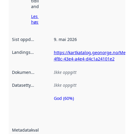
tidligere
andre steder.
Les mer om
høsting her
Sist oppdatert
:
9. mai 2026
Landingsside
:
https://kartkatalog.geonorge.no/Metad
4f8c-43e4-a4e4-d4c1a24101e2
Dokumentasjon
:
Ikke oppgitt
Datasettype
:
Ikke oppgitt
God (60%)
Metadatakvalitet
er en indikator
på hvor godt
datasettene er
beskrevet ved
Metadatakvalitet
:
hjelp