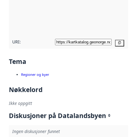
avmetadata.
Les mer om
metadatakvalitet
her
URI:
Kopier
Tema
Regioner og byer
Nøkkelord
Ikke oppgitt
Diskusjoner på Datalandsbyen
0
Ingen diskusjoner funnet