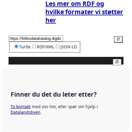
Les mer om RDF og
hvilke formater vi støtter
her
Kopier
Turtle
RDF/XML
JSON-LD
Kopier
Finner du det du leter etter?
Ta kontakt
med oss her, eller spør om hjelp i
Datalandsbyen
.