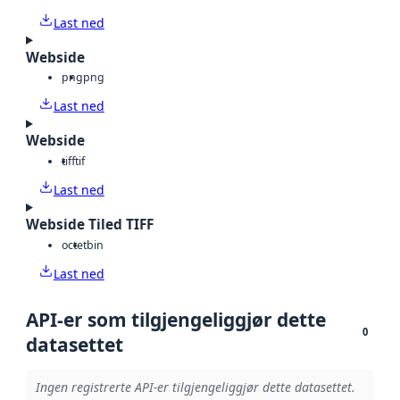
Last ned
Webside
png
png
Last ned
Webside
tiff
tif
Last ned
Webside Tiled TIFF
octet
bin
Last ned
API-er som tilgjengeliggjør dette
0
datasettet
Ingen registrerte API-er tilgjengeliggjør dette datasettet.