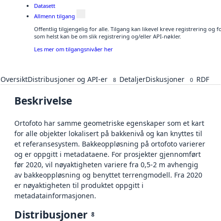
Datasett
Allmenn tilgang
Offentlig tilgjengelig for alle. Tilgang kan likevel kreve registrering og
som helst kan be om slik registrering og/eller API-nøkler.
Les mer om tilgangsnivåer her
Oversikt
Distribusjoner og API-er
Detaljer
Diskusjoner
RDF
8
0
Beskrivelse
Ortofoto har samme geometriske egenskaper som et kart
for alle objekter lokalisert på bakkenivå og kan knyttes til
et referansesystem. Bakkeoppløsning på ortofoto varierer
og er oppgitt i metadataene. For prosjekter gjennomført
før 2020, vil nøyaktigheten variere fra 0,5-2 m avhengig
av bakkeoppløsning og benyttet terrengmodell. Fra 2020
er nøyaktigheten til produktet oppgitt i
metadatainformasjonen.
Distribusjoner
8