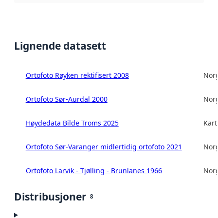
Lignende datasett
Ortofoto Røyken rektifisert 2008
Norg
Ortofoto Sør-Aurdal 2000
Norg
Høydedata Bilde Troms 2025
Kart
Ortofoto Sør-Varanger midlertidig ortofoto 2021
Norg
Ortofoto Larvik - Tjølling - Brunlanes 1966
Norg
Distribusjoner
8