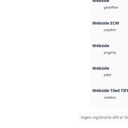
Webside
bin
geotiff
Webside ECW
bin
octet
Webside
png
png
Webside
tif
tiff
Webside Tiled TIF
bin
octet
Ingen registrerte API-er ti