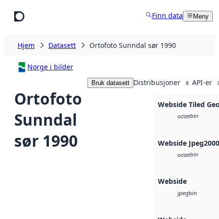
Hopp til hovedinnhold
Finn data
Meny
Hjem
Datasett
Ortofoto Sunndal sør 1990
Norge i bilder
Distribusjoner
API-er
Bruk datasett
8
Ortofoto
Webside Tiled Ge
Sunndal
bin
octet
sør 1990
Webside Jpeg200
bin
octet
Webside
bin
jpeg