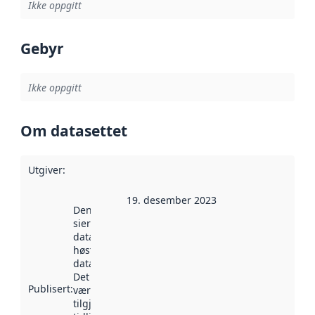
Ikke oppgitt
Gebyr
Ikke oppgitt
Om datasettet
Utgiver
:
19. desember 2023
Denne datoen
sier når
datasettet ble
høstet av
data.norge.no.
Det kan ha
Publisert
:
vært
tilgjengelig