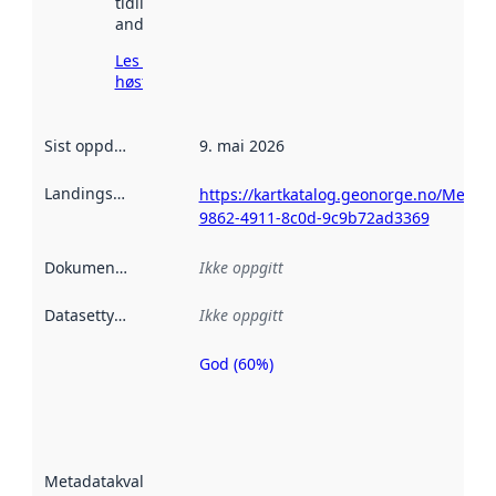
tidligere
andre steder.
Les mer om
høsting her
Sist oppdatert
:
9. mai 2026
Landingsside
:
https://kartkatalog.geonorge.no/Metad
9862-4911-8c0d-9c9b72ad3369
Dokumentasjon
:
Ikke oppgitt
Datasettype
:
Ikke oppgitt
God (60%)
Metadatakvalitet
er en indikator
på hvor godt
datasettene er
beskrevet ved
Metadatakvalitet
:
hjelp