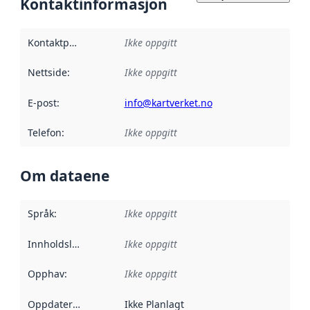
Kontaktinformasjon
Kontaktpunkt
:
Ikke oppgitt
Nettside
:
Ikke oppgitt
E-post
:
info@kartverket.no
Telefon
:
Ikke oppgitt
Om dataene
Språk
:
Ikke oppgitt
Innholdsleverandører
Ikke oppgitt
:
Opphav
:
Ikke oppgitt
Oppdateringsfrekvens
Ikke Planlagt
: