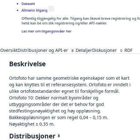
Datasett
Allmenn tilgang
Offentlig tilgjengelig for alle. Tilgang kan likevel kreve registrering o
helst kan be om slik registrering og/eller API-nøkler.
Les mer om tilgangsnivåer her
Oversikt
Distribusjoner og API-er
Detaljer
Diskusjoner
RDF
8
0
Beskrivelse
Ortofoto har samme geometriske egenskaper som et kart
og kan knyttes til et referansesystem. Ortofoto er inndelt i
ulike ortofotostandarder egnet til forskjellige formål.
Ortofoto 10: Dekker normalt byområder og
utbyggingsområder der det er behov for god
stedfestingsnøyaktighet og høy oppløsning.
Bakkeoppløsningen er som regel 0,04 – 0,15 m.
Nøyaktighet ± 0.35 m.
Distribusjoner
8