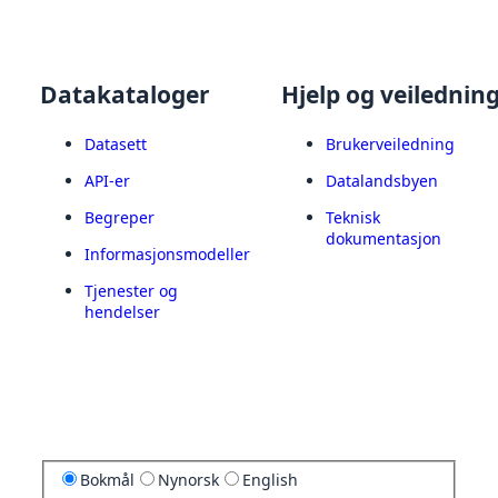
Datakataloger
Hjelp og veilednin
Datasett
Brukerveiledning
API-er
Datalandsbyen
Begreper
Teknisk
dokumentasjon
Informasjonsmodeller
Tjenester og
hendelser
Bokmål
Nynorsk
English