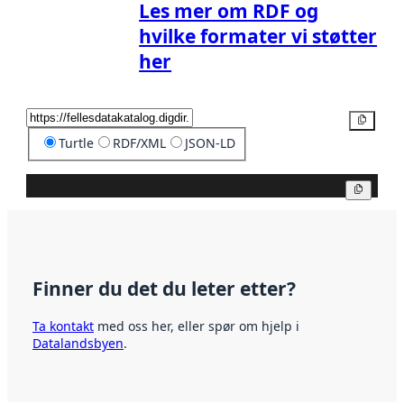
Les mer om RDF og
hvilke formater vi støtter
her
Kopier
Turtle
RDF/XML
JSON-LD
Kopier
Finner du det du leter etter?
Ta kontakt
med oss her, eller spør om hjelp i
Datalandsbyen
.