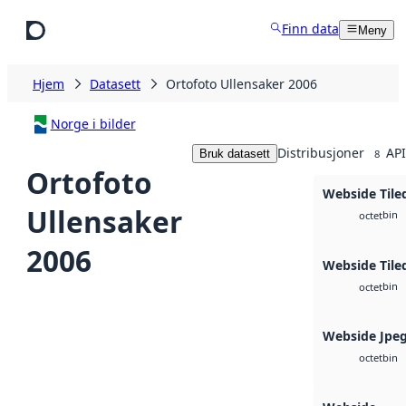
Hopp til hovedinnhold
Finn data
Meny
Hjem
Datasett
Ortofoto Ullensaker 2006
Norge i bilder
Distribusjoner
API
Bruk datasett
8
Ortofoto
Webside Tile
Ullensaker
bin
octet
2006
Webside Tile
bin
octet
Webside Jpe
bin
octet