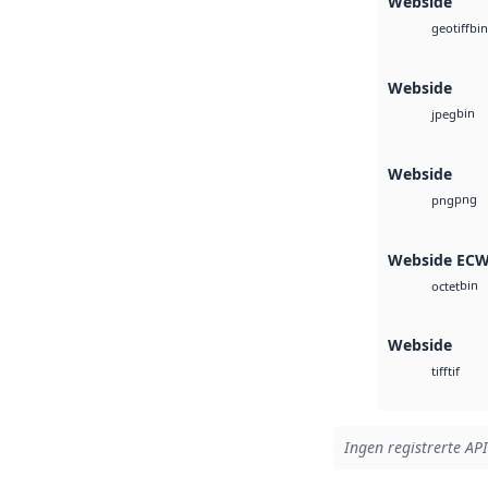
Webside
bin
geotiff
Webside
bin
jpeg
Webside
png
png
Webside EC
bin
octet
Webside
tif
tiff
Ingen registrerte API