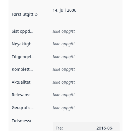
14. juli 2006
Først utgitt
:
Denne datoen sier når dataene i dette datasettet 
Sist oppdatert
:
Ikke oppgitt
Nøyaktighet
:
Ikke oppgitt
Tilgjengelighet
:
Ikke oppgitt
Kompletthet
:
Ikke oppgitt
Aktualitet
:
Ikke oppgitt
Relevans
:
Ikke oppgitt
Geografisk avgrensning
:
Ikke oppgitt
Tidsmessig avgrensning
:
Fra
:
2016-06-