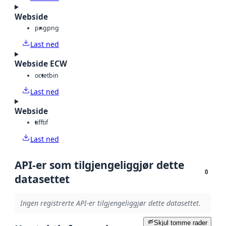
Webside
png
png
Last ned
Webside ECW
octet
bin
Last ned
Webside
tiff
tif
Last ned
API-er som tilgjengeliggjør dette
0
datasettet
Ingen registrerte API-er tilgjengeliggjør dette datasettet.
Skjul tomme rader