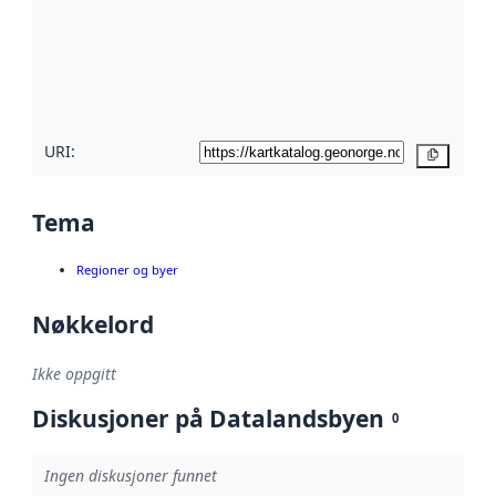
avmetadata.
Les mer om
metadatakvalitet
her
URI:
Kopier
Tema
Regioner og byer
Nøkkelord
Ikke oppgitt
Diskusjoner på Datalandsbyen
0
Ingen diskusjoner funnet