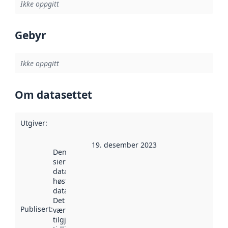
Ikke oppgitt
Gebyr
Ikke oppgitt
Om datasettet
Utgiver
:
19. desember 2023
Denne datoen
sier når
datasettet ble
høstet av
data.norge.no.
Det kan ha
Publisert
:
vært
tilgjengelig