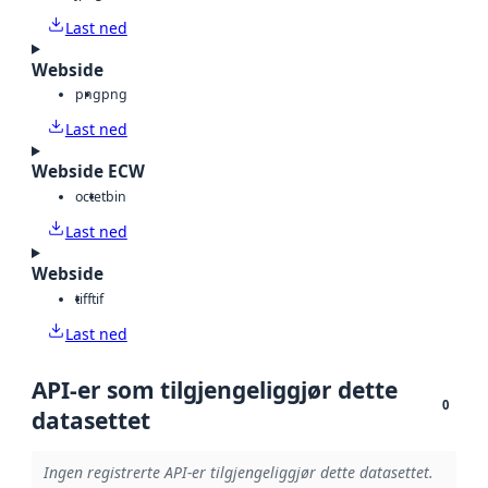
Last ned
Webside
png
png
Last ned
Webside ECW
octet
bin
Last ned
Webside
tiff
tif
Last ned
API-er som tilgjengeliggjør dette
0
datasettet
Ingen registrerte API-er tilgjengeliggjør dette datasettet.