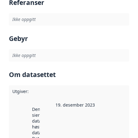
Referanser
Ikke oppgitt
Gebyr
Ikke oppgitt
Om datasettet
Utgiver
:
19. desember 2023
Denne datoen
sier når
datasettet ble
høstet av
data.norge.no.