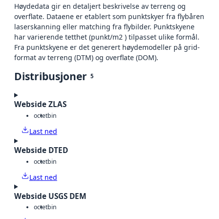
Høydedata gir en detaljert beskrivelse av terreng og
overflate. Dataene er etablert som punktskyer fra flybåren
laserskanning eller matching fra flybilder. Punktskyene
har varierende tetthet (punkt/m2 ) tilpasset ulike formål.
Fra punktskyene er det generert høydemodeller på grid-
format av terreng (DTM) og overflate (DOM).
Distribusjoner
5
Webside ZLAS
octet
bin
Last ned
Webside DTED
octet
bin
Last ned
Webside USGS DEM
octet
bin