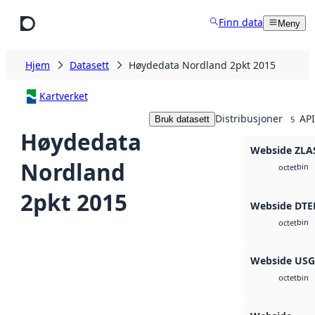
Hopp til hovedinnhold
Finn data
Meny
Hjem
Datasett
Høydedata Nordland 2pkt 2015
Kartverket
Distribusjoner
API
Bruk datasett
5
Høydedata
Webside ZLA
Nordland
bin
octet
2pkt 2015
Webside DTE
bin
octet
Webside US
bin
octet