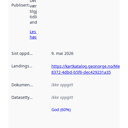
Det kan ha
Publisert
:
vært
tilgjengelig
tidligere
andre steder.
Les mer om
høsting her
Sist oppdatert
:
9. mai 2026
Landingsside
:
https://kartkatalog.geonorge.no/Metad
8372-4dbd-b5f6-dec429231a35
Dokumentasjon
:
Ikke oppgitt
Datasettype
:
Ikke oppgitt
God (60%)
Metadatakvalitet
er en indikator
på hvor godt