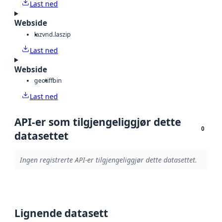
Last ned
Webside
laz
vnd.laszip
Last ned
Webside
geotiff
bin
Last ned
API-er som tilgjengeliggjør dette
0
datasettet
Ingen registrerte API-er tilgjengeliggjør dette datasettet.
Lignende datasett