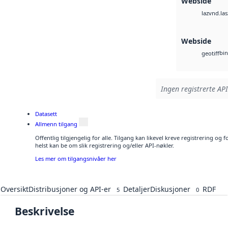
Webside
vnd.las
laz
Webside
bin
geotiff
Ingen registrerte API
Datasett
Allmenn tilgang
Offentlig tilgjengelig for alle. Tilgang kan likevel kreve registrering o
helst kan be om slik registrering og/eller API-nøkler.
Les mer om tilgangsnivåer her
Oversikt
Distribusjoner og API-er
Detaljer
Diskusjoner
RDF
5
0
Beskrivelse