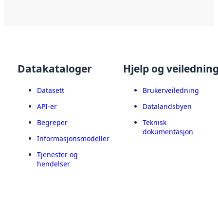
Datakataloger
Hjelp og veilednin
Datasett
Brukerveiledning
API-er
Datalandsbyen
Begreper
Teknisk
dokumentasjon
Informasjonsmodeller
Tjenester og
hendelser