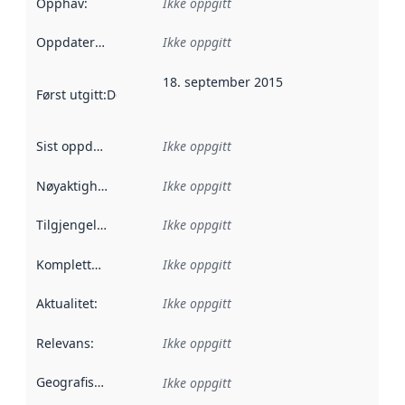
Opphav
:
Ikke oppgitt
Oppdateringsfrekvens
Ikke oppgitt
:
18. september 2015
Først utgitt
:
Denne datoen sier når dataene i dette datasettet 
Sist oppdatert
:
Ikke oppgitt
Nøyaktighet
:
Ikke oppgitt
Tilgjengelighet
:
Ikke oppgitt
Kompletthet
:
Ikke oppgitt
Aktualitet
:
Ikke oppgitt
Relevans
:
Ikke oppgitt
Geografisk avgrensning
:
Ikke oppgitt