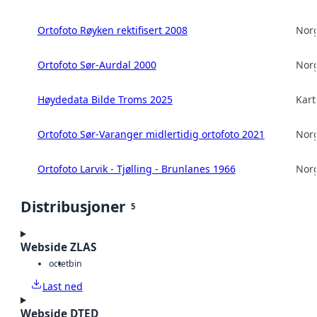
Ortofoto Røyken rektifisert 2008
Norg
Ortofoto Sør-Aurdal 2000
Norg
Høydedata Bilde Troms 2025
Kart
Ortofoto Sør-Varanger midlertidig ortofoto 2021
Norg
Ortofoto Larvik - Tjølling - Brunlanes 1966
Norg
Distribusjoner
5
Webside ZLAS
octet
bin
Last ned
Webside DTED