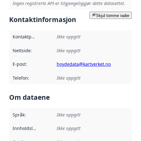
Ingen registrerte API-er tilgjengeliggjør dette datasettet.
Skjul tomme rader
Kontaktinformasjon
Kontaktpunkt
:
Ikke oppgitt
Nettside
:
Ikke oppgitt
E-post
:
hoydedata@kartverket.no
Telefon
:
Ikke oppgitt
Om dataene
Språk
:
Ikke oppgitt
Innholdsleverandører
Ikke oppgitt
: