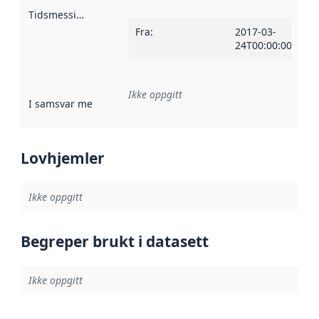
Tidsmessig avgrensning
:
Fra
:
2017-03-
24T00:00:00Z
Ikke oppgitt
I samsvar med
:
Referanse til en implementasjonsregel eller a
Lovhjemler
Ikke oppgitt
Begreper brukt i datasett
Ikke oppgitt