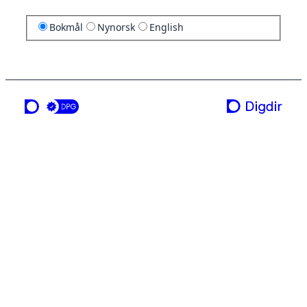
Bokmål
Nynorsk
English
en tjeneste fra