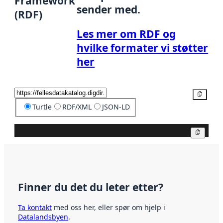
Framework
sender med.
(RDF)
Les mer om RDF og
hvilke formater vi støtter
her
Kopier
Turtle
RDF/XML
JSON-LD
Kopier
Finner du det du leter etter?
Ta kontakt
med oss her, eller spør om hjelp i
Datalandsbyen
.