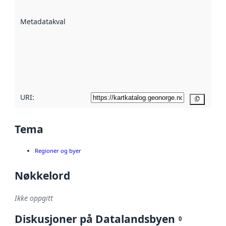
datasettene er
beskrevet ved
Metadatakvalitet
:
hjelp
avmetadata.
Les mer om
metadatakvalitet
her
URI:
Kopier
Tema
Regioner og byer
Nøkkelord
Ikke oppgitt
Diskusjoner på Datalandsbyen
0