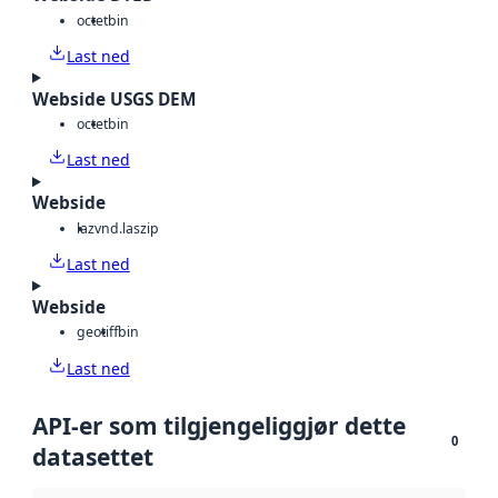
octet
bin
Last ned
Webside USGS DEM
octet
bin
Last ned
Webside
laz
vnd.laszip
Last ned
Webside
geotiff
bin
Last ned
API-er som tilgjengeliggjør dette
0
datasettet