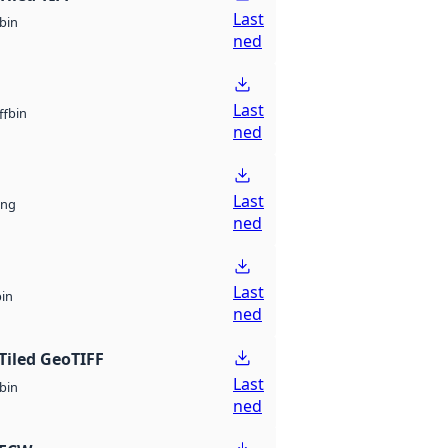
Last
bin
ned
Last
bin
ff
ned
Last
ng
ned
Last
bin
ned
Tiled GeoTIFF
Last
bin
ned