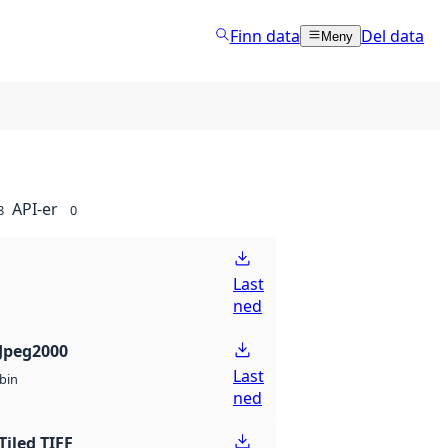
Finn data
Del data
Meny
API-er
8
0
Last
ned
Jpeg2000
Last
bin
ned
Tiled TIFF