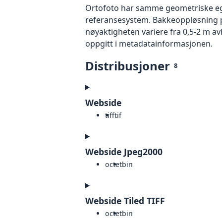
Ortofoto har samme geometriske egen
referansesystem. Bakkeoppløsning på
nøyaktigheten variere fra 0,5-2 m a
oppgitt i metadatainformasjonen.
Distribusjoner
8
Webside
tiff
tif
Webside Jpeg2000
octet
bin
Webside Tiled TIFF
octet
bin