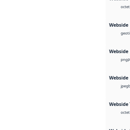
octet
Webside
geoti
Webside
p
png
Webside
jpeg
Webside 
octet