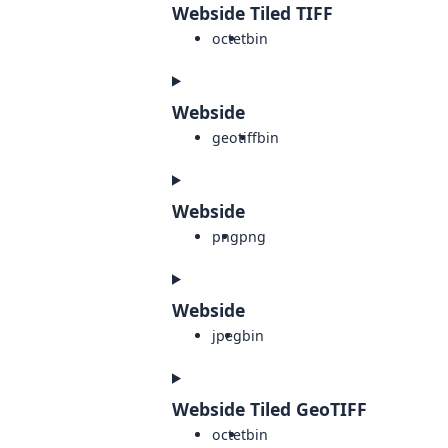
Webside Tiled TIFF
octet
bin
Webside
geotiff
bin
Webside
png
png
Webside
jpeg
bin
Webside Tiled GeoTIFF
octet
bin