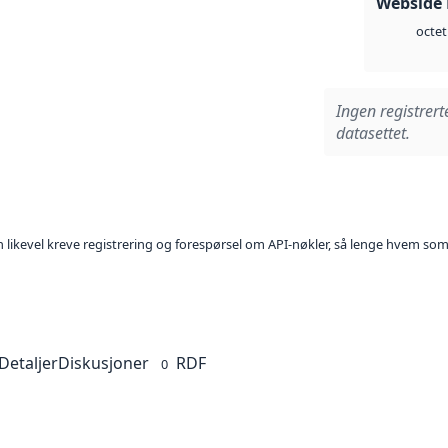
Webside
octet
Ingen registrert
datasettet.
kan likevel kreve registrering og forespørsel om API-nøkler, så lenge hvem som
Detaljer
Diskusjoner
RDF
0