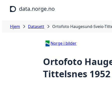
Hopp til hovedinnhold
data.norge.no
Hjem
Datasett
Ortofoto Haugesund-Sveio-Titt
Norge i bilder
Ortofoto Hauge
Tittelsnes 1952