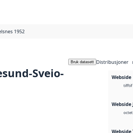
elsnes 1952
Distribusjoner
Bruk datasett
sund-Sveio-
Webside
tif
tiff
Webside 
octet
Webside 