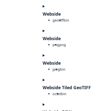
Webside
geotiff
bin
Webside
png
png
Webside
jpeg
bin
Webside Tiled GeoTIFF
octet
bin