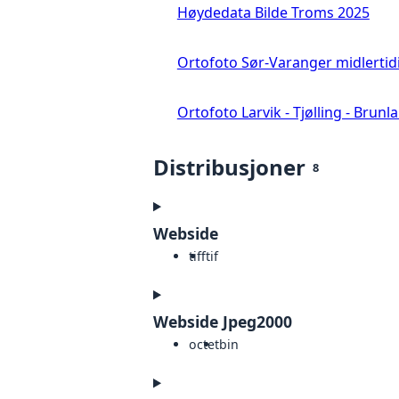
Høydedata Bilde Troms 2025
Ortofoto Sør-Varanger midlertid
Ortofoto Larvik - Tjølling - Brunl
Distribusjoner
8
Webside
tiff
tif
Webside Jpeg2000
octet
bin