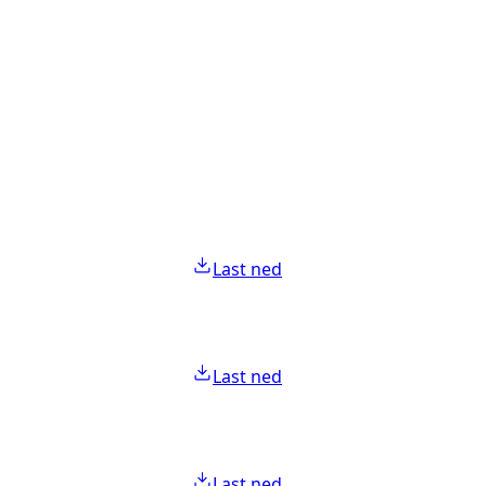
Last ned
Last ned
Last ned