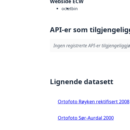
Webside ECW
octet
bin
API-er som tilgjengelig
Ingen registrerte API-er tilgjengeliggjø
Lignende datasett
Ortofoto Røyken rektifisert 2008
Ortofoto Sør-Aurdal 2000