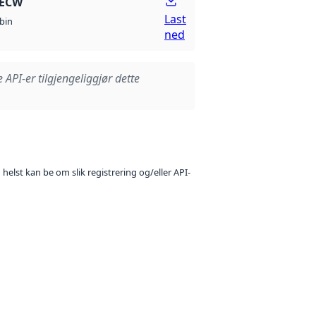
 ECW
Last
bin
ned
e API-er tilgjengeliggjør dette
 helst kan be om slik registrering og/eller API-