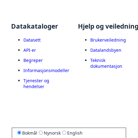
Datakataloger
Hjelp og veilednin
Datasett
Brukerveiledning
API-er
Datalandsbyen
Begreper
Teknisk
dokumentasjon
Informasjonsmodeller
Tjenester og
hendelser
Bokmål
Nynorsk
English