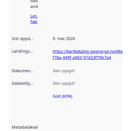
tidligere
andre steder.
Les mer om
høsting her
Sist oppdatert
:
9. mai 2026
Landingsside
:
https://kartkatalog.geonorge.no/Metad
f78a-449f-a903-97d23f79b7a4
Dokumentasjon
:
Ikke oppgitt
Datasettype
:
Ikke oppgitt
God (60%)
Metadatakvalitet
er en indikator
på hvor godt
datasettene er
beskrevet ved
Metadatakvalitet
:
hjelp