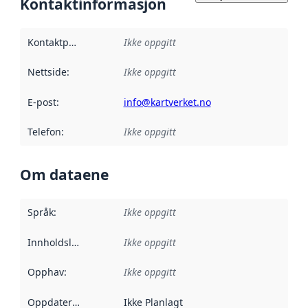
Kontaktinformasjon
Kontaktpunkt
:
Ikke oppgitt
Nettside
:
Ikke oppgitt
E-post
:
info@kartverket.no
Telefon
:
Ikke oppgitt
Om dataene
Språk
:
Ikke oppgitt
Innholdsleverandører
Ikke oppgitt
:
Opphav
:
Ikke oppgitt
Oppdateringsfrekvens
Ikke Planlagt
: