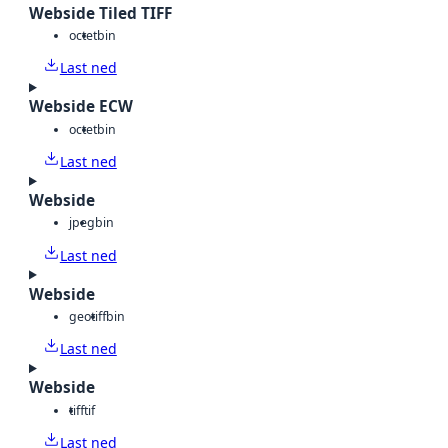
Webside Tiled TIFF
octet
bin
Last ned
Webside ECW
octet
bin
Last ned
Webside
jpeg
bin
Last ned
Webside
geotiff
bin
Last ned
Webside
tiff
tif
Last ned