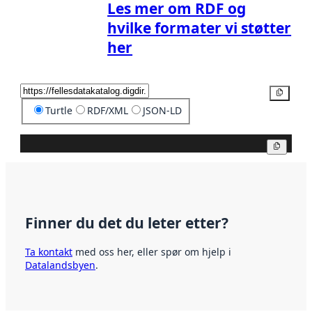
Les mer om RDF og
hvilke formater vi støtter
her
Kopier
Turtle
RDF/XML
JSON-LD
Kopier
Finner du det du leter etter?
Ta kontakt
med oss her, eller spør om hjelp i
Datalandsbyen
.