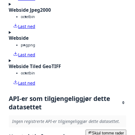
Webside Jpeg2000
octet
bin
Last ned
Webside
png
png
Last ned
Webside Tiled GeoTIFF
octet
bin
Last ned
API-er som tilgjengeliggjør dette
0
datasettet
Ingen registrerte API-er tilgjengeliggjør dette datasettet.
Skjul tomme rader