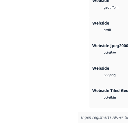
Webside
bin
geotiff
Webside
tif
tiff
Webside Jpeg200
bin
octet
Webside
png
png
Webside Tiled Ge
bin
octet
Ingen registrerte API-er ti