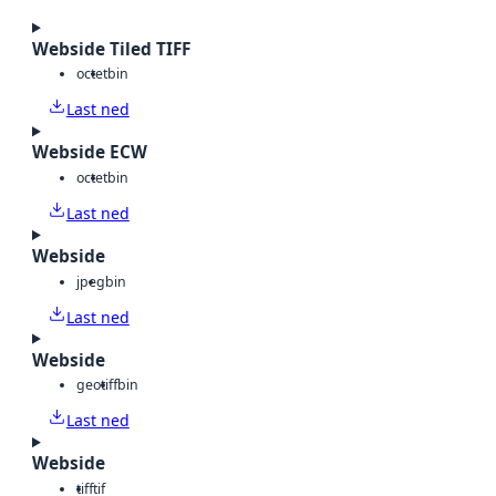
Webside Tiled TIFF
octet
bin
Last ned
Webside ECW
octet
bin
Last ned
Webside
jpeg
bin
Last ned
Webside
geotiff
bin
Last ned
Webside
tiff
tif