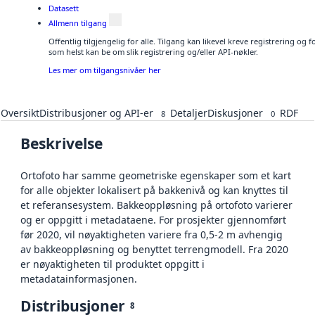
Datasett
Allmenn tilgang
Offentlig tilgjengelig for alle. Tilgang kan likevel kreve registrering og
som helst kan be om slik registrering og/eller API-nøkler.
Les mer om tilgangsnivåer her
Oversikt
Distribusjoner og API-er
Detaljer
Diskusjoner
RDF
8
0
Beskrivelse
Ortofoto har samme geometriske egenskaper som et kart
for alle objekter lokalisert på bakkenivå og kan knyttes til
et referansesystem. Bakkeoppløsning på ortofoto varierer
og er oppgitt i metadataene. For prosjekter gjennomført
før 2020, vil nøyaktigheten variere fra 0,5-2 m avhengig
av bakkeoppløsning og benyttet terrengmodell. Fra 2020
er nøyaktigheten til produktet oppgitt i
metadatainformasjonen.
Distribusjoner
8