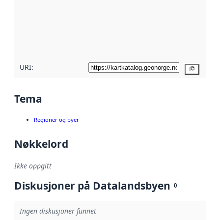
avmetadata.
Les mer om
metadatakvalitet
her
URI:
Kopier
Tema
Regioner og byer
Nøkkelord
Ikke oppgitt
Diskusjoner på Datalandsbyen
0
Ingen diskusjoner funnet