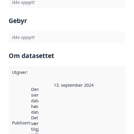
Ikke oppgitt
Gebyr
Ikke oppgitt
Om datasettet
Utgiver
:
13. september 2024
Denne datoen
sier når
datasettet ble
høstet av
data.norge.no.
Det kan ha
Publisert
:
vært
tilgjengelig