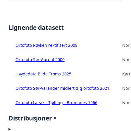
Lignende datasett
Ortofoto Røyken rektifisert 2008
Norg
Ortofoto Sør-Aurdal 2000
Norg
Høydedata Bilde Troms 2025
Kart
Ortofoto Sør-Varanger midlertidig ortofoto 2021
Norg
Ortofoto Larvik - Tjølling - Brunlanes 1966
Norg
Distribusjoner
8