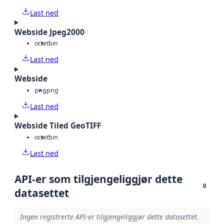
Last ned
Webside Jpeg2000
octet
bin
Last ned
Webside
png
png
Last ned
Webside Tiled GeoTIFF
octet
bin
Last ned
API-er som tilgjengeliggjør dette
0
datasettet
Ingen registrerte API-er tilgjengeliggjør dette datasettet.