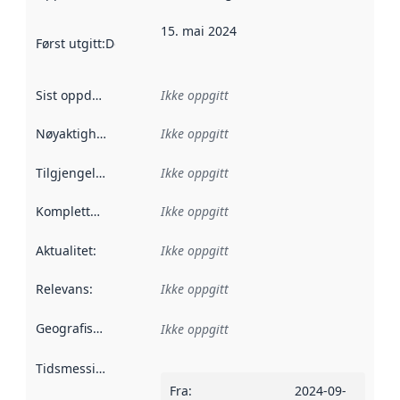
15. mai 2024
Først utgitt
:
Denne datoen sier når dataene i dette datasettet 
Sist oppdatert
:
Ikke oppgitt
Nøyaktighet
:
Ikke oppgitt
Tilgjengelighet
:
Ikke oppgitt
Kompletthet
:
Ikke oppgitt
Aktualitet
:
Ikke oppgitt
Relevans
:
Ikke oppgitt
Geografisk avgrensning
:
Ikke oppgitt
Tidsmessig avgrensning
:
Fra
:
2024-09-