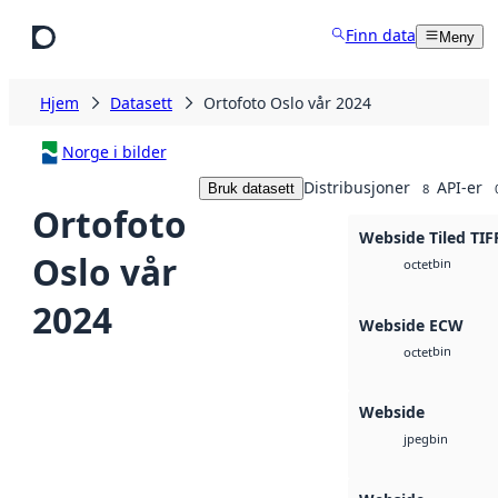
Hopp til hovedinnhold
Finn data
Meny
Hjem
Datasett
Ortofoto Oslo vår 2024
Norge i bilder
Distribusjoner
API-er
Bruk datasett
8
Ortofoto
Webside Tiled TIF
Oslo vår
bin
octet
2024
Webside ECW
bin
octet
Webside
bin
jpeg