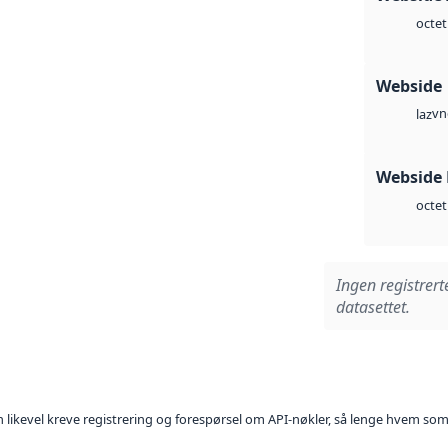
octet
Webside
vn
laz
Webside
octet
Ingen registrert
datasettet.
kan likevel kreve registrering og forespørsel om API-nøkler, så lenge hvem som