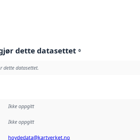
gjør dette datasettet
0
r dette datasettet.
Ikke oppgitt
Ikke oppgitt
hoydedata@kartverket.no