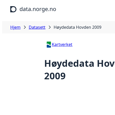
Hopp til hovedinnhold
data.norge.no
Hjem
Datasett
Høydedata Hovden 2009
Kartverket
Høydedata Ho
2009