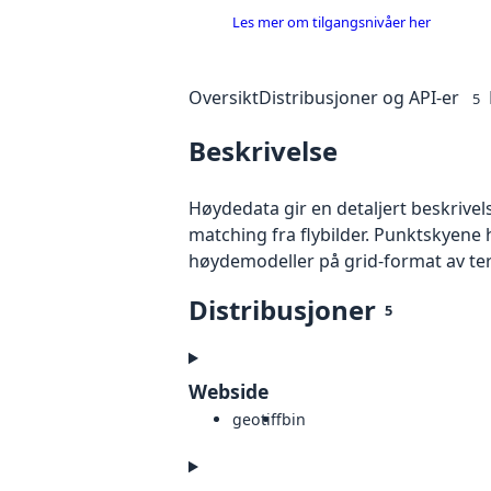
Les mer om tilgangsnivåer her
Oversikt
Distribusjoner og API-er
5
Beskrivelse
Høydedata gir en detaljert beskrivel
matching fra flybilder. Punktskyene 
høydemodeller på grid-format av te
Distribusjoner
5
Webside
geotiff
bin