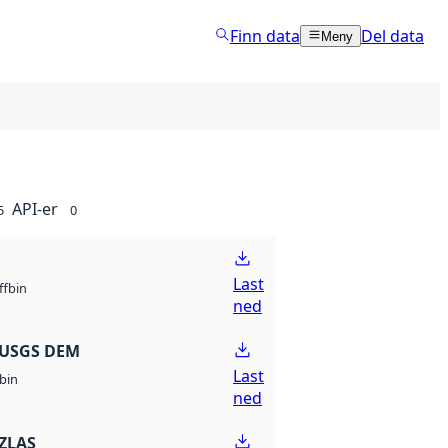
Finn data
Del data
Meny
API-er
5
0
Last
bin
ff
ned
 USGS DEM
Last
bin
ned
ZLAS