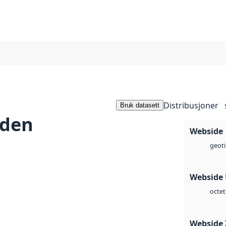
Distribusjoner
Bruk datasett
vden
Webside
geoti
Webside
octet
Webside 