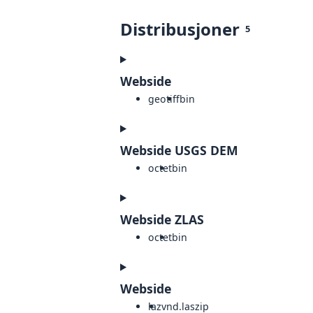
Distribusjoner
5
Webside
geotiff
bin
Webside USGS DEM
octet
bin
Webside ZLAS
octet
bin
Webside
laz
vnd.laszip