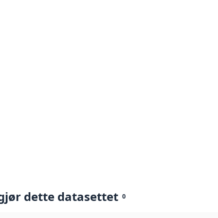
gjør dette datasettet
0