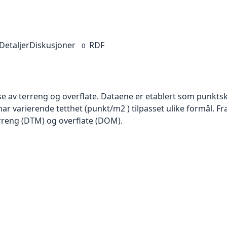
Detaljer
Diskusjoner
RDF
0
se av terreng og overflate. Dataene er etablert som punktsk
har varierende tetthet (punkt/m2 ) tilpasset ulike formål. F
rreng (DTM) og overflate (DOM).