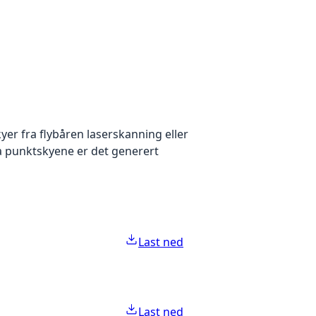
yer fra flybåren laserskanning eller
ra punktskyene er det generert
Last ned
Last ned