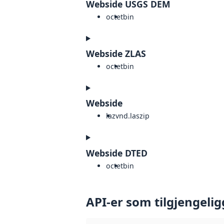
Webside USGS DEM
octet
bin
Webside ZLAS
octet
bin
Webside
laz
vnd.laszip
Webside DTED
octet
bin
API-er som tilgjengelig