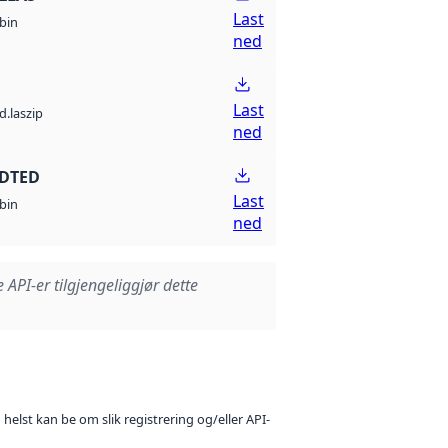
Last
bin
ned
Last
d.laszip
ned
 DTED
Last
bin
ned
e API-er tilgjengeliggjør dette
 helst kan be om slik registrering og/eller API-