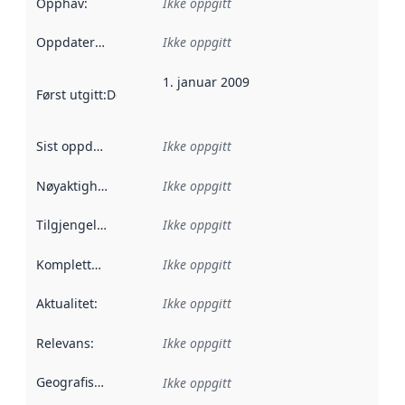
Opphav
:
Ikke oppgitt
Oppdateringsfrekvens
Ikke oppgitt
:
1. januar 2009
Først utgitt
:
Denne datoen sier når dataene i dette datasettet 
Sist oppdatert
:
Ikke oppgitt
Nøyaktighet
:
Ikke oppgitt
Tilgjengelighet
:
Ikke oppgitt
Kompletthet
:
Ikke oppgitt
Aktualitet
:
Ikke oppgitt
Relevans
:
Ikke oppgitt
Geografisk avgrensning
:
Ikke oppgitt