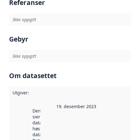
Referanser
Ikke oppgitt
Gebyr
Ikke oppgitt
Om datasettet
Utgiver
:
19. desember 2023
Denne datoen
sier når
datasettet ble
høstet av
data.norge.no.