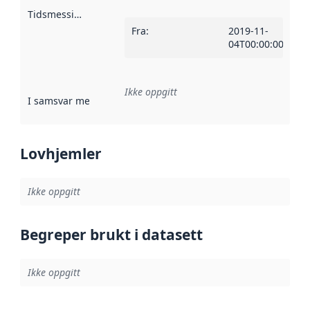
Tidsmessig avgrensning
:
Fra
:
2019-11-
04T00:00:00Z
Ikke oppgitt
I samsvar med
:
Referanse til en implementasjonsregel eller a
Lovhjemler
Ikke oppgitt
Begreper brukt i datasett
Ikke oppgitt