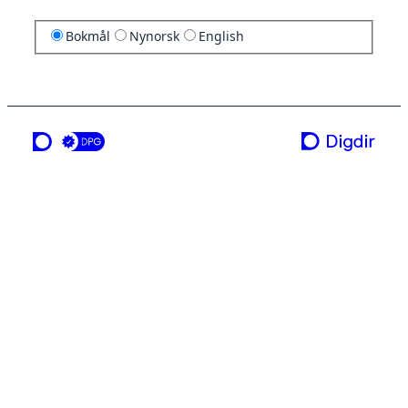
Bokmål
Nynorsk
English
en tjeneste fra