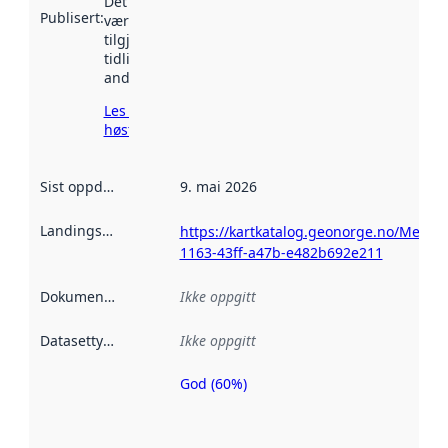
Det kan ha
Publisert
:
vært
tilgjengelig
tidligere
andre steder.
Les mer om
høsting her
Sist oppdatert
:
9. mai 2026
Landingsside
:
https://kartkatalog.geonorge.no/Metad
1163-43ff-a47b-e482b692e211
Dokumentasjon
:
Ikke oppgitt
Datasettype
:
Ikke oppgitt
God (60%)
Metadatakvalitet
er en indikator
på hvor godt