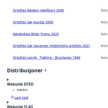
Ortofoto Røyken rektifisert 2008
Norg
Ortofoto Sør-Aurdal 2000
Norg
Høydedata Bilde Troms 2025
Kart
Ortofoto Sør-Varanger midlertidig ortofoto 2021
Norg
Ortofoto Larvik - Tjølling - Brunlanes 1966
Norg
Distribusjoner
5
Webside DTED
octet
bin
Last ned
Webside ZLAS