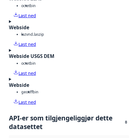
octet
bin
Last ned
Webside
laz
vnd.laszip
Last ned
Webside USGS DEM
octet
bin
Last ned
Webside
geotiff
bin
Last ned
API-er som tilgjengeliggjør dette
0
datasettet