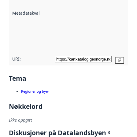
datasettene er
beskrevet ved
Metadatakvalitet
:
hjelp
avmetadata.
Les mer om
metadatakvalitet
her
URI:
Kopier
Tema
Regioner og byer
Nøkkelord
Ikke oppgitt
Diskusjoner på Datalandsbyen
0