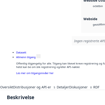
Webside US
bin
octet
Webside
bin
geotiff
Ingen registrerte API
Datasett
Allmenn tilgang
Offentlig tilgjengelig for alle. Tilgang kan likevel kreve registrering o
helst kan be om slik registrering og/eller API-nøkler.
Les mer om tilgangsnivåer her
Oversikt
Distribusjoner og API-er
Detaljer
Diskusjoner
RDF
5
0
Beskrivelse