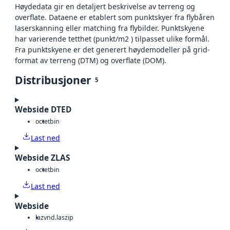
Høydedata gir en detaljert beskrivelse av terreng og
overflate. Dataene er etablert som punktskyer fra flybåren
laserskanning eller matching fra flybilder. Punktskyene
har varierende tetthet (punkt/m2 ) tilpasset ulike formål.
Fra punktskyene er det generert høydemodeller på grid-
format av terreng (DTM) og overflate (DOM).
Distribusjoner
5
Webside DTED
octet
bin
Last ned
Webside ZLAS
octet
bin
Last ned
Webside
laz
vnd.laszip