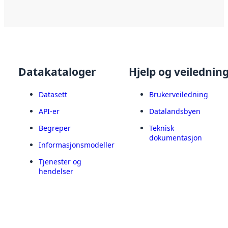
Datakataloger
Hjelp og veilednin
Datasett
Brukerveiledning
API-er
Datalandsbyen
Begreper
Teknisk
dokumentasjon
Informasjonsmodeller
Tjenester og
hendelser