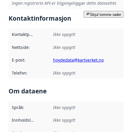
Ingen registrerte API-er tilgjengeliggjør dette datasettet.
Skjul tomme rader
Kontaktinformasjon
Kontaktpunkt
:
Ikke oppgitt
Nettside
:
Ikke oppgitt
E-post
:
hoydedata@kartverket.no
Telefon
:
Ikke oppgitt
Om dataene
Språk
:
Ikke oppgitt
Innholdsleverandører
Ikke oppgitt
: