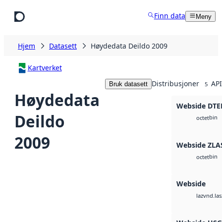
Hopp til hovedinnhold
Finn data
Meny
Hjem
Datasett
Høydedata Deildo 2009
Kartverket
Distribusjoner
API
Bruk datasett
5
Høydedata
Webside DTE
Deildo
bin
octet
2009
Webside ZLA
bin
octet
Webside
vnd.las
laz