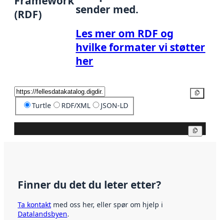
Framework
sender med.
(RDF)
Les mer om RDF og
hvilke formater vi støtter
her
Kopier
Turtle
RDF/XML
JSON-LD
Kopier
Finner du det du leter etter?
Ta kontakt
med oss her, eller spør om hjelp i
Datalandsbyen
.