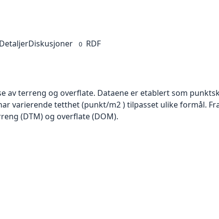
Detaljer
Diskusjoner
RDF
0
se av terreng og overflate. Dataene er etablert som punktsk
har varierende tetthet (punkt/m2 ) tilpasset ulike formål. F
rreng (DTM) og overflate (DOM).