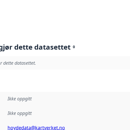
gjør dette datasettet
0
r dette datasettet.
Ikke oppgitt
Ikke oppgitt
hoydedata@kartverket.no