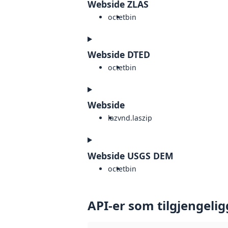
Webside ZLAS
octet
bin
Webside DTED
octet
bin
Webside
laz
vnd.laszip
Webside USGS DEM
octet
bin
API-er som tilgjengelig