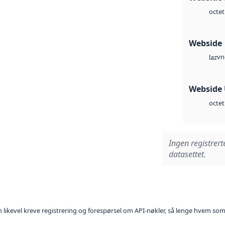
octet
Webside
vn
laz
Webside
octet
Ingen registrert
datasettet.
kan likevel kreve registrering og forespørsel om API-nøkler, så lenge hvem som