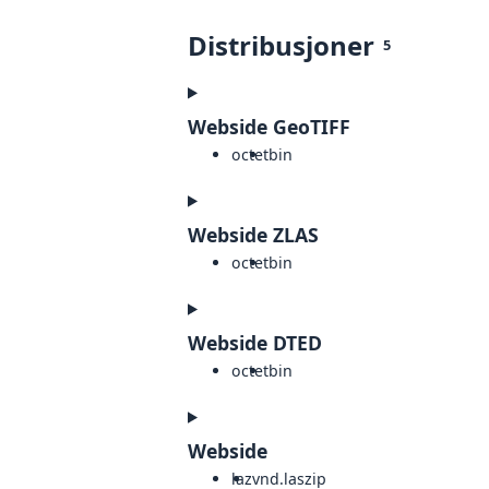
Distribusjoner
5
Webside GeoTIFF
octet
bin
Webside ZLAS
octet
bin
Webside DTED
octet
bin
Webside
laz
vnd.laszip