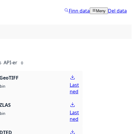
Finn data
Del data
Meny
API-er
5
0
GeoTIFF
Last
bin
ned
ZLAS
Last
bin
ned
 DTED