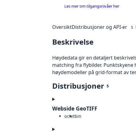
Les mer om tilgangsnivåer her
Oversikt
Distribusjoner og API-er
5
Beskrivelse
Høydedata gir en detaljert beskrivel
matching fra flybilder. Punktskyene 
høydemodeller på grid-format av te
Distribusjoner
5
Webside GeoTIFF
octet
bin