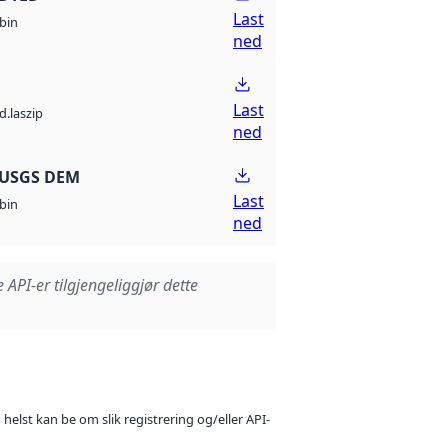
Last
bin
ned
Last
d.laszip
ned
 USGS DEM
Last
bin
ned
e API-er tilgjengeliggjør dette
 helst kan be om slik registrering og/eller API-