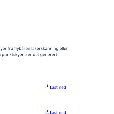
yer fra flybåren laserskanning eller
ra punktskyene er det generert
Last ned
Last ned