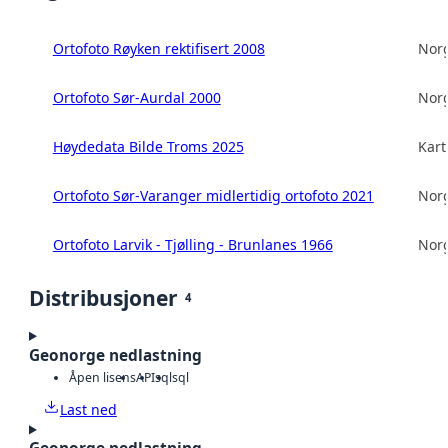
Ortofoto Røyken rektifisert 2008
Norg
Ortofoto Sør-Aurdal 2000
Norg
Høydedata Bilde Troms 2025
Kart
Ortofoto Sør-Varanger midlertidig ortofoto 2021
Norg
Ortofoto Larvik - Tjølling - Brunlanes 1966
Norg
Distribusjoner
4
Geonorge nedlastning
Åpen lisens
API
sql
sql
Last ned