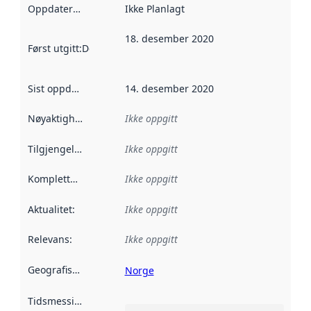
Oppdateringsfrekvens
Ikke Planlagt
:
18. desember 2020
Først utgitt
:
Denne datoen sier når dataene i dette datasettet 
Sist oppdatert
:
14. desember 2020
Nøyaktighet
:
Ikke oppgitt
Tilgjengelighet
:
Ikke oppgitt
Kompletthet
:
Ikke oppgitt
Aktualitet
:
Ikke oppgitt
Relevans
:
Ikke oppgitt
Geografisk avgrensning
:
Norge
Tidsmessig avgrensning
: