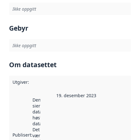
Ikke oppgitt
Gebyr
Ikke oppgitt
Om datasettet
Utgiver
:
19. desember 2023
Denne datoen
sier når
datasettet ble
høstet av
data.norge.no.
Det kan ha
Publisert
:
vært