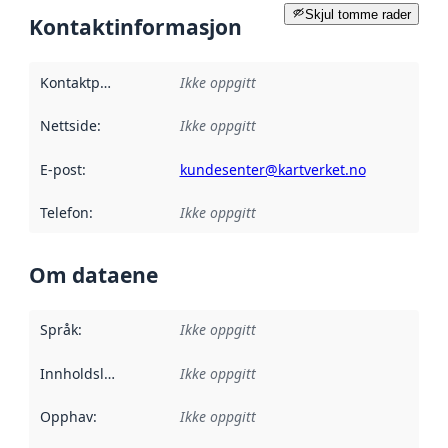
Skjul tomme rader
Kontaktinformasjon
Kontaktpunkt
:
Ikke oppgitt
Nettside
:
Ikke oppgitt
E-post
:
kundesenter@kartverket.no
Telefon
:
Ikke oppgitt
Om dataene
Språk
:
Ikke oppgitt
Innholdsleverandører
Ikke oppgitt
:
Opphav
:
Ikke oppgitt