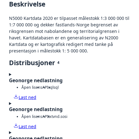
Beskrivelse
N5000 Kartdata 2020 er tilpasset målestokk 1:3 000 000 til
1:7 000 000 og dekker fastlands-Norge begrenset av
riksgrensen mot nabolandene og territorialgrensen i
havet. Kartdatabasen er en generalisering av N2000
Kartdata og er kartografisk redigert med tanke på
presentasjon i målestokk 1: 5 000 000.
Distribusjoner
4
Geonorge nedlastning
Åpen lisens
API
sql
sql
Last ned
Geonorge nedlastning
Åpen lisens
API
txt
vnd.sosi
Last ned
Geonorge nedlastning