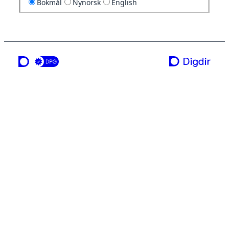
Bokmål
Nynorsk
English
en tjeneste fra