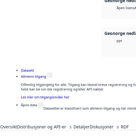
Geonorge nedl
Åpen lisens
Geonorge nedl
ppt
Datasett
Allmenn tilgang
Offentlig tilgjengelig for alle. Tilgang kan likevel kreve registrering o
helst kan be om slik registrering og/eller API-nøkler.
Les mer om tilgangsnivåer her
Åpne data
Datasettet er klassifisert som allmenn tilgang og har mins
Oversikt
Distribusjoner og API-er
Detaljer
Diskusjoner
RDF
5
0