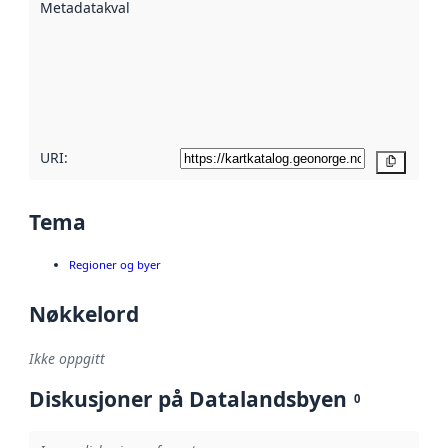
Metadatakvalitet
:
hjelp
avmetadata.
Les mer om
metadatakvalitet
her
URI:
Kopier
Tema
Regioner og byer
Nøkkelord
Ikke oppgitt
Diskusjoner på Datalandsbyen
0