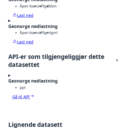
Åpen lisens
API
gdb
bin
Last ned
Geonorge nedlastning
Åpen lisens
API
gml
gml
Last ned
API-er som tilgjengeliggjør dette
1
datasettet
Geonorge nedlastning
ppt
Gå til API
Lignende datasett