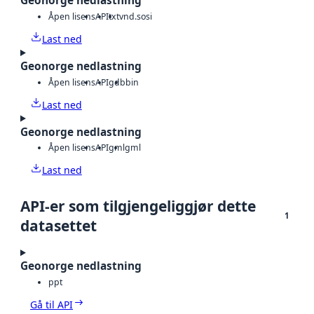
Geonorge nedlastning
Åpen lisens
API
txt
vnd.sosi
Last ned
Geonorge nedlastning
Åpen lisens
API
gdb
bin
Last ned
Geonorge nedlastning
Åpen lisens
API
gml
gml
Last ned
API-er som tilgjengeliggjør dette
1
datasettet
Geonorge nedlastning
ppt
Gå til API