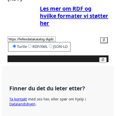
Les mer om RDF og
hvilke formater vi støtter
her
Kopier
Turtle
RDF/XML
JSON-LD
Kopier
Finner du det du leter etter?
Ta kontakt
med oss her, eller spør om hjelp i
Datalandsbyen
.