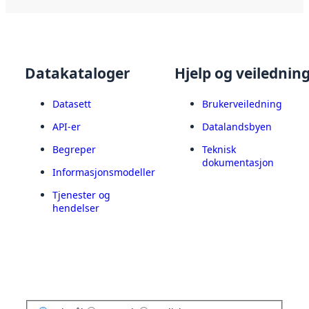
Datakataloger
Hjelp og veilednin
Datasett
Brukerveiledning
API-er
Datalandsbyen
Begreper
Teknisk
dokumentasjon
Informasjonsmodeller
Tjenester og
hendelser