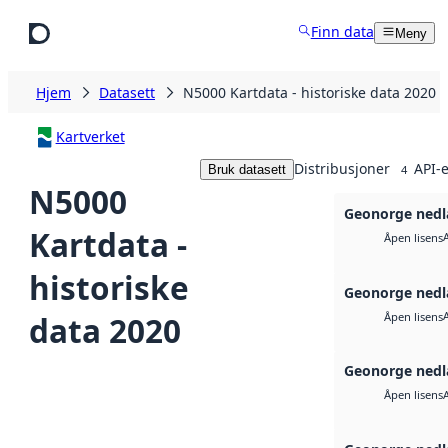
Hopp til hovedinnhold
Finn data
Meny
Hjem
Datasett
N5000 Kartdata - historiske data 2020
Kartverket
Distribusjoner
API-e
Bruk datasett
4
N5000
Geonorge nedl
Kartdata -
Åpen lisens
historiske
Geonorge nedl
data 2020
Åpen lisens
Geonorge nedl
Åpen lisens