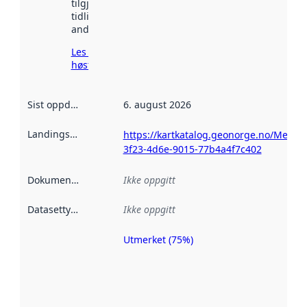
tilgjengelig
tidligere
andre steder.
Les mer om
høsting her
Sist oppdatert
:
6. august 2026
Landingsside
:
https://kartkatalog.geonorge.no/Metad
3f23-4d6e-9015-77b4a4f7c402
Dokumentasjon
:
Ikke oppgitt
Datasettype
:
Ikke oppgitt
Utmerket (75%)
Metadatakvalitet
er en indikator
på hvor godt
datasettene er
beskrevet ved