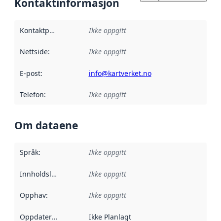
Kontaktinformasjon
Kontaktpunkt
:
Ikke oppgitt
Nettside
:
Ikke oppgitt
E-post
:
info@kartverket.no
Telefon
:
Ikke oppgitt
Om dataene
Språk
:
Ikke oppgitt
Innholdsleverandører
Ikke oppgitt
:
Opphav
:
Ikke oppgitt
Oppdateringsfrekvens
Ikke Planlagt
: