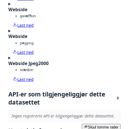
Webside
geotiff
bin
Last ned
Webside
png
png
Last ned
Webside Jpeg2000
octet
bin
Last ned
API-er som tilgjengeliggjør dette
0
datasettet
Ingen registrerte API-er tilgjengeliggjør dette datasettet.
Skjul tomme rader