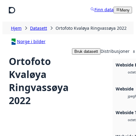
Hopp til hovedinnhold
Finn data
Meny
Hjem
Datasett
Ortofoto Kvaløya Ringvassøya 2022
Norge i bilder
Distribusjoner
Bruk datasett
8
Ortofoto
Webside
Kvaløya
octet
Ringvassøya
Webside
2022
jpeg
Webside T
octet