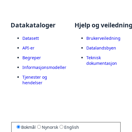
Datakataloger
Hjelp og veilednin
Datasett
Brukerveiledning
API-er
Datalandsbyen
Begreper
Teknisk
dokumentasjon
Informasjonsmodeller
Tjenester og
hendelser
Bokmål
Nynorsk
English