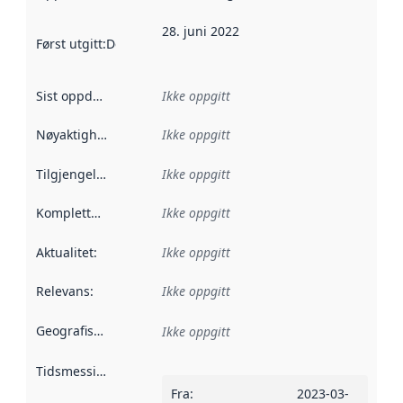
28. juni 2022
Først utgitt
:
Denne datoen sier når dataene i dette datasettet 
Sist oppdatert
:
Ikke oppgitt
Nøyaktighet
:
Ikke oppgitt
Tilgjengelighet
:
Ikke oppgitt
Kompletthet
:
Ikke oppgitt
Aktualitet
:
Ikke oppgitt
Relevans
:
Ikke oppgitt
Geografisk avgrensning
:
Ikke oppgitt
Tidsmessig avgrensning
:
Fra
:
2023-03-