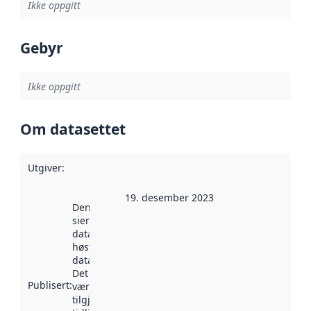
Ikke oppgitt
Gebyr
Ikke oppgitt
Om datasettet
Utgiver
:
19. desember 2023
Denne datoen
sier når
datasettet ble
høstet av
data.norge.no.
Det kan ha
Publisert
:
vært
tilgjengelig