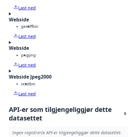
Last ned
Webside
geotiff
bin
Last ned
Webside
png
png
Last ned
Webside Jpeg2000
octet
bin
Last ned
API-er som tilgjengeliggjør dette
0
datasettet
Ingen registrerte API-er tilgjengeliggjør dette datasettet.