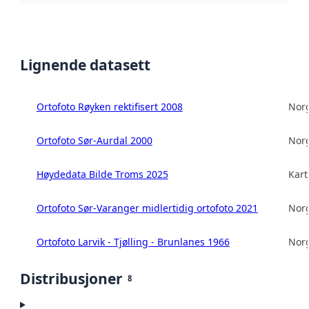
Lignende datasett
Ortofoto Røyken rektifisert 2008
Norg
Ortofoto Sør-Aurdal 2000
Norg
Høydedata Bilde Troms 2025
Kart
Ortofoto Sør-Varanger midlertidig ortofoto 2021
Norg
Ortofoto Larvik - Tjølling - Brunlanes 1966
Norg
Distribusjoner
8