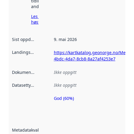
tidligere
andre steder.
Les mer om
høsting her
Sist oppdatert
:
9. mai 2026
Landingsside
:
https://kartkatalog.geonorge.no/Metad
4bdc-4da7-8cb8-8a27af4253e7
Dokumentasjon
:
Ikke oppgitt
Datasettype
:
Ikke oppgitt
God (60%)
Metadatakvalitet
er en indikator
på hvor godt
datasettene er
beskrevet ved
Metadatakvalitet
:
hjelp