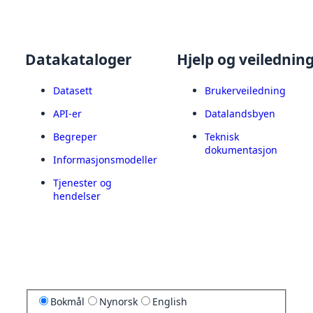
Datakataloger
Hjelp og veilednin
Datasett
Brukerveiledning
API-er
Datalandsbyen
Begreper
Teknisk
dokumentasjon
Informasjonsmodeller
Tjenester og
hendelser
Bokmål
Nynorsk
English