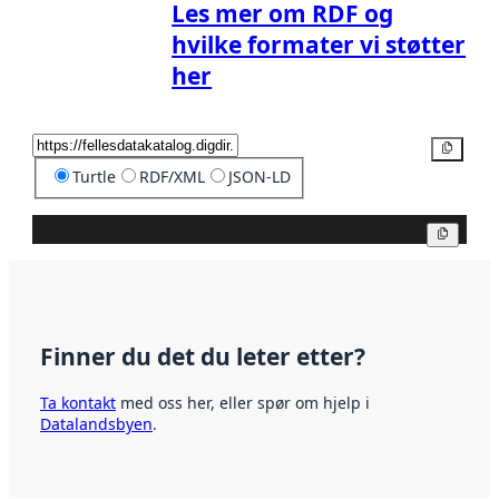
Les mer om RDF og
hvilke formater vi støtter
her
Kopier
Turtle
RDF/XML
JSON-LD
Kopier
Finner du det du leter etter?
Ta kontakt
med oss her, eller spør om hjelp i
Datalandsbyen
.