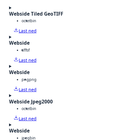
Webside Tiled GeoTIFF
octet
bin
Last ned
Webside
tiff
tif
Last ned
Webside
png
png
Last ned
Webside Jpeg2000
octet
bin
Last ned
Webside
jpeg
bin