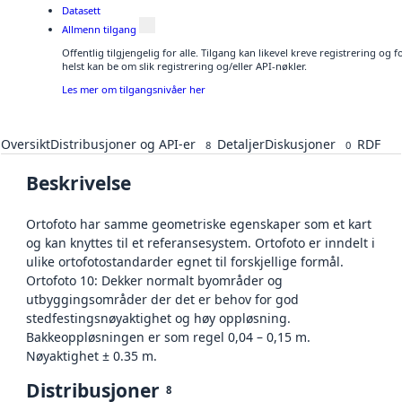
Datasett
Allmenn tilgang
Offentlig tilgjengelig for alle. Tilgang kan likevel kreve registrering o
helst kan be om slik registrering og/eller API-nøkler.
Les mer om tilgangsnivåer her
Oversikt
Distribusjoner og API-er
Detaljer
Diskusjoner
RDF
8
0
Beskrivelse
Ortofoto har samme geometriske egenskaper som et kart
og kan knyttes til et referansesystem. Ortofoto er inndelt i
ulike ortofotostandarder egnet til forskjellige formål.
Ortofoto 10: Dekker normalt byområder og
utbyggingsområder der det er behov for god
stedfestingsnøyaktighet og høy oppløsning.
Bakkeoppløsningen er som regel 0,04 – 0,15 m.
Nøyaktighet ± 0.35 m.
Distribusjoner
8