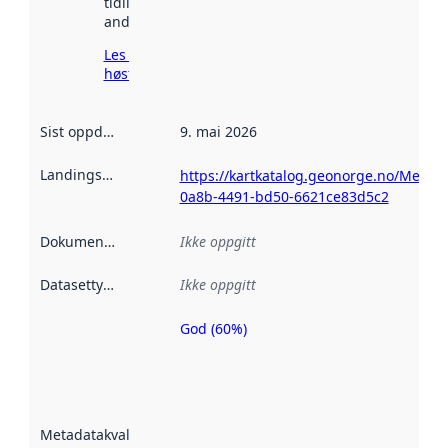
tidligere
andre steder.
Les mer om
høsting her
Sist oppdatert
:
9. mai 2026
Landingsside
:
https://kartkatalog.geonorge.no/Metad
0a8b-4491-bd50-6621ce83d5c2
Dokumentasjon
:
Ikke oppgitt
Datasettype
:
Ikke oppgitt
God (60%)
Metadatakvalitet
er en indikator
på hvor godt
datasettene er
beskrevet ved
Metadatakvalitet
:
hjelp