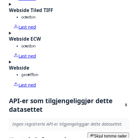
Webside Tiled TIFF
octet
bin
Last ned
Webside ECW
octet
bin
Last ned
Webside
geotiff
bin
Last ned
API-er som tilgjengeliggjør dette
0
datasettet
Ingen registrerte API-er tilgjengeliggjør dette datasettet.
Skjul tomme rader