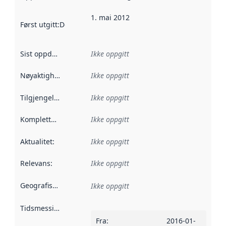
1. mai 2012
Først utgitt
:
Denne datoen sier når dataene i dette datasettet 
Sist oppdatert
:
Ikke oppgitt
Nøyaktighet
:
Ikke oppgitt
Tilgjengelighet
:
Ikke oppgitt
Kompletthet
:
Ikke oppgitt
Aktualitet
:
Ikke oppgitt
Relevans
:
Ikke oppgitt
Geografisk avgrensning
:
Ikke oppgitt
Tidsmessig avgrensning
:
Fra
:
2016-01-