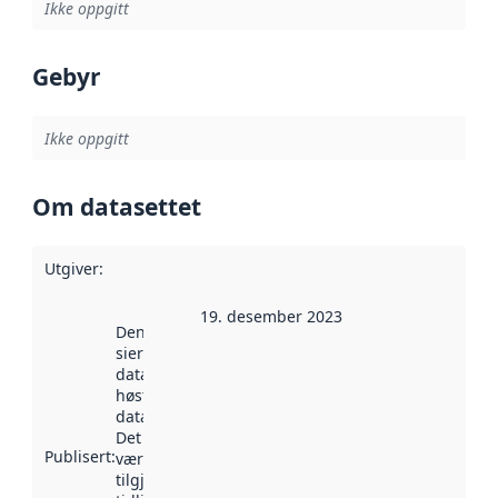
Ikke oppgitt
Gebyr
Ikke oppgitt
Om datasettet
Utgiver
:
19. desember 2023
Denne datoen
sier når
datasettet ble
høstet av
data.norge.no.
Det kan ha
Publisert
:
vært
tilgjengelig