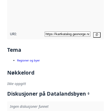
avmetadata.
Les mer om
metadatakvalitet
her
URI:
Kopier
Tema
Regioner og byer
Nøkkelord
Ikke oppgitt
Diskusjoner på Datalandsbyen
0
Ingen diskusjoner funnet