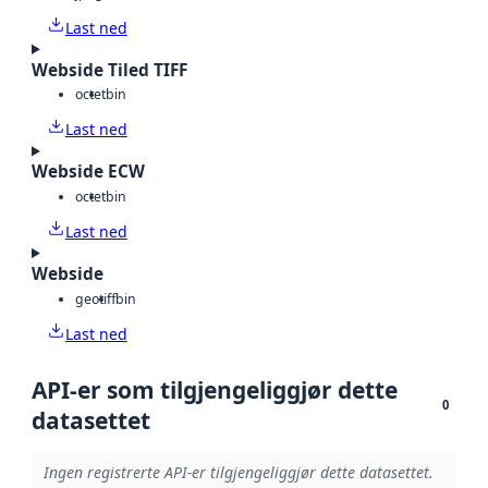
Last ned
Webside Tiled TIFF
octet
bin
Last ned
Webside ECW
octet
bin
Last ned
Webside
geotiff
bin
Last ned
API-er som tilgjengeliggjør dette
0
datasettet
Ingen registrerte API-er tilgjengeliggjør dette datasettet.