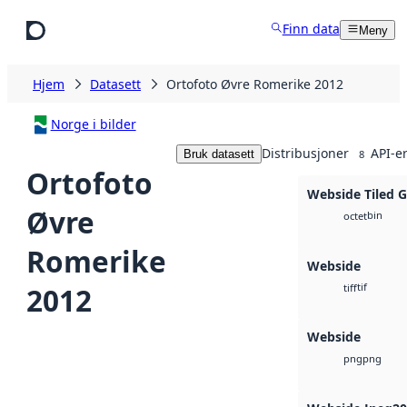
Hopp til hovedinnhold
Finn data
Meny
Hjem
Datasett
Ortofoto Øvre Romerike 2012
Norge i bilder
Distribusjoner
API-e
Bruk datasett
8
Ortofoto
Webside Tiled 
Øvre
bin
octet
Romerike
Webside
tif
2012
tiff
Webside
png
png