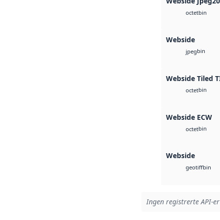
Webside Jpeg2
bin
octet
Webside
bin
jpeg
Webside Tiled T
bin
octet
Webside ECW
bin
octet
Webside
bin
geotiff
Ingen registrerte API-er