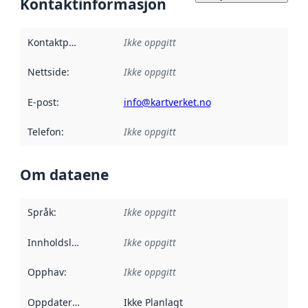
Kontaktinformasjon
Kontaktpunkt
:
Ikke oppgitt
Nettside
:
Ikke oppgitt
E-post
:
info@kartverket.no
Telefon
:
Ikke oppgitt
Om dataene
Språk
:
Ikke oppgitt
Innholdsleverandører
Ikke oppgitt
:
Opphav
:
Ikke oppgitt
Oppdateringsfrekvens
Ikke Planlagt
: