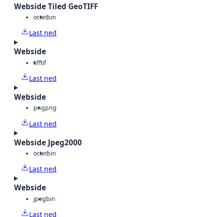
Webside Tiled GeoTIFF
octet
bin
Last ned
Webside
tiff
tif
Last ned
Webside
png
png
Last ned
Webside Jpeg2000
octet
bin
Last ned
Webside
jpeg
bin
Last ned