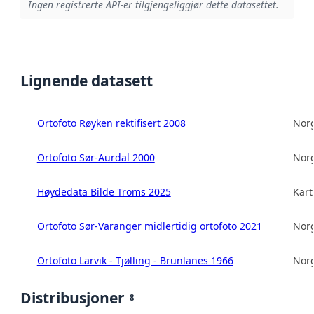
Ingen registrerte API-er tilgjengeliggjør dette datasettet.
Lignende datasett
Ortofoto Røyken rektifisert 2008
Norg
Ortofoto Sør-Aurdal 2000
Norg
Høydedata Bilde Troms 2025
Kart
Ortofoto Sør-Varanger midlertidig ortofoto 2021
Norg
Ortofoto Larvik - Tjølling - Brunlanes 1966
Norg
Distribusjoner
8