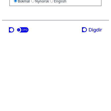
Bokmål
Nynorsk
English
en tjeneste fra