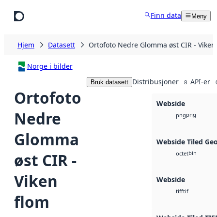
Hopp til hovedinnhold
Finn data
Meny
Hjem
Datasett
Ortofoto Nedre Glomma øst CIR - Viken
Norge i bilder
Distribusjoner
API-er
Bruk datasett
8
Ortofoto
Webside
Nedre
png
png
Glomma
Webside Tiled Ge
bin
øst CIR -
octet
Viken
Webside
tif
tiff
flom