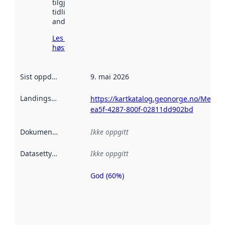
tilgjengelig
tidligere
andre steder.
Les mer om
høsting her
Sist oppdatert
:
9. mai 2026
Landingsside
:
https://kartkatalog.geonorge.no/Metad
ea5f-4287-800f-02811dd902bd
Dokumentasjon
:
Ikke oppgitt
Datasettype
:
Ikke oppgitt
God (60%)
Metadatakvalitet
er en indikator
på hvor godt
datasettene er
beskrevet ved