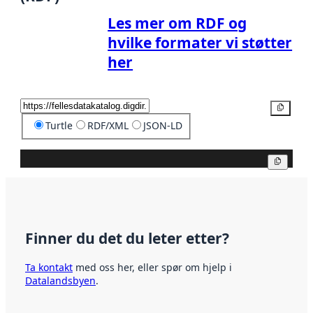
Les mer om RDF og
hvilke formater vi støtter
her
Kopier
Turtle
RDF/XML
JSON-LD
Kopier
Finner du det du leter etter?
Ta kontakt
med oss her, eller spør om hjelp i
Datalandsbyen
.