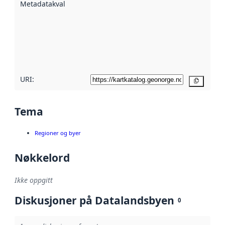
Metadatakvalitet
:
hjelp
avmetadata.
Les mer om
metadatakvalitet
her
URI:
Kopier
Tema
Regioner og byer
Nøkkelord
Ikke oppgitt
Diskusjoner på Datalandsbyen
0