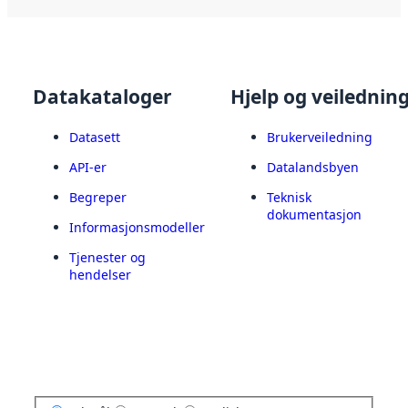
Datakataloger
Hjelp og veilednin
Datasett
Brukerveiledning
API-er
Datalandsbyen
Begreper
Teknisk
dokumentasjon
Informasjonsmodeller
Tjenester og
hendelser