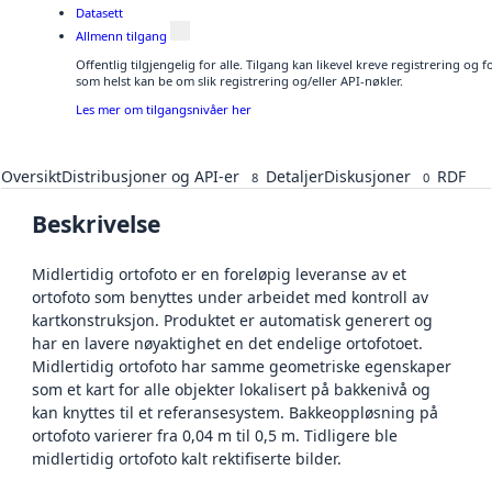
Datasett
Allmenn tilgang
Offentlig tilgjengelig for alle. Tilgang kan likevel kreve registrering og
som helst kan be om slik registrering og/eller API-nøkler.
Les mer om tilgangsnivåer her
Oversikt
Distribusjoner og API-er
Detaljer
Diskusjoner
RDF
8
0
Beskrivelse
Midlertidig ortofoto er en foreløpig leveranse av et
ortofoto som benyttes under arbeidet med kontroll av
kartkonstruksjon. Produktet er automatisk generert og
har en lavere nøyaktighet en det endelige ortofotoet.
Midlertidig ortofoto har samme geometriske egenskaper
som et kart for alle objekter lokalisert på bakkenivå og
kan knyttes til et referansesystem. Bakkeoppløsning på
ortofoto varierer fra 0,04 m til 0,5 m. Tidligere ble
midlertidig ortofoto kalt rektifiserte bilder.