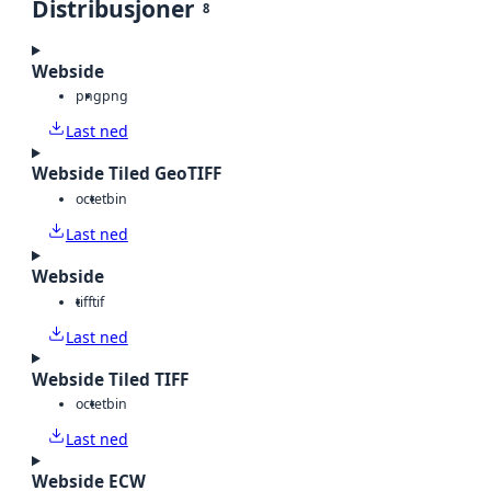
Distribusjoner
8
Webside
png
png
Last ned
Webside Tiled GeoTIFF
octet
bin
Last ned
Webside
tiff
tif
Last ned
Webside Tiled TIFF
octet
bin
Last ned
Webside ECW