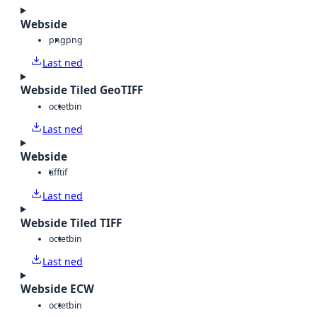
Webside
png
png
Last ned
Webside Tiled GeoTIFF
octet
bin
Last ned
Webside
tiff
tif
Last ned
Webside Tiled TIFF
octet
bin
Last ned
Webside ECW
octet
bin