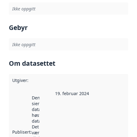
Ikke oppgitt
Gebyr
Ikke oppgitt
Om datasettet
Utgiver
:
19. februar 2024
Denne datoen
sier når
datasettet ble
høstet av
data.norge.no.
Det kan ha
Publisert
:
vært