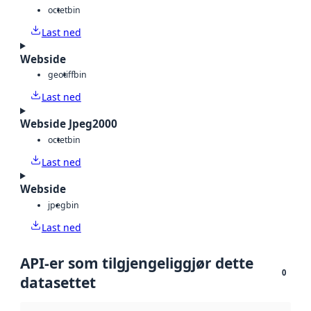
octet
bin
Last ned
Webside
geotiff
bin
Last ned
Webside Jpeg2000
octet
bin
Last ned
Webside
jpeg
bin
Last ned
API-er som tilgjengeliggjør dette
0
datasettet