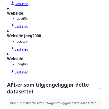
Last ned
Webside
geotiff
bin
Last ned
Webside Jpeg2000
octet
bin
Last ned
Webside
jpeg
bin
Last ned
API-er som tilgjengeliggjør dette
0
datasettet
Ingen registrerte API-er tilgjengeliggjør dette datasettet.