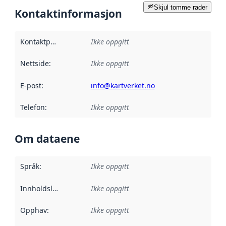
Skjul tomme rader
Kontaktinformasjon
Kontaktpunkt
:
Ikke oppgitt
Nettside
:
Ikke oppgitt
E-post
:
info@kartverket.no
Telefon
:
Ikke oppgitt
Om dataene
Språk
:
Ikke oppgitt
Innholdsleverandører
Ikke oppgitt
:
Opphav
:
Ikke oppgitt