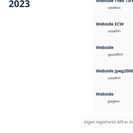
2023
Webside Tiled TIF
bin
octet
Webside ECW
bin
octet
Webside
bin
geotiff
Webside Jpeg200
bin
octet
Webside
bin
jpeg
Ingen registrerte API-er ti