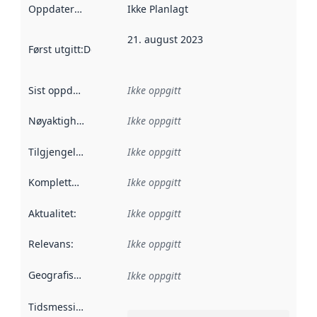
Oppdateringsfrekvens
Ikke Planlagt
:
21. august 2023
Først utgitt
:
Denne datoen sier når dataene i dette datasettet 
Sist oppdatert
:
Ikke oppgitt
Nøyaktighet
:
Ikke oppgitt
Tilgjengelighet
:
Ikke oppgitt
Kompletthet
:
Ikke oppgitt
Aktualitet
:
Ikke oppgitt
Relevans
:
Ikke oppgitt
Geografisk avgrensning
:
Ikke oppgitt
Tidsmessig avgrensning
: