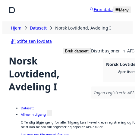
Hopp til hovedinnhold
Finn data
Meny
Hjem
Datasett
Norsk Lovtidend, Avdeling I
Stiftelsen lovdata
Distribusjoner
API
Bruk datasett
1
Norsk
Norsk Lovtide
Lovtidend,
Åpen lisen
Avdeling I
Ingen registrerte API-
Datasett
Allmenn tilgang
Offentlig tilgjengelig for alle. Tilgang kan likevel kreve registrering o
helst kan be om slik registrering og/eller API-nøkler.
Les mer om tilgangsnivåer her