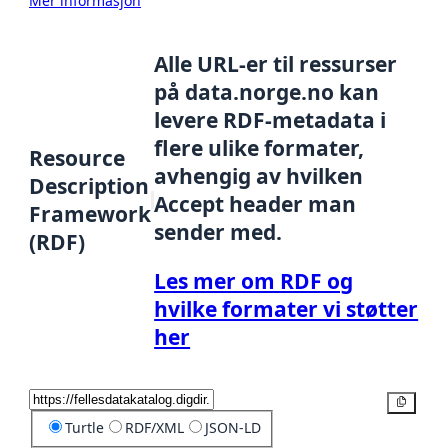
Mer informasjon
Alle URL-er til ressurser
på data.norge.no kan
levere RDF-metadata i
flere ulike formater,
Resource
avhengig av hvilken
Description
Accept header man
Framework
sender med.
(RDF)
Les mer om RDF og
hvilke formater vi støtter
her
Kopier
Turtle
RDF/XML
JSON-LD