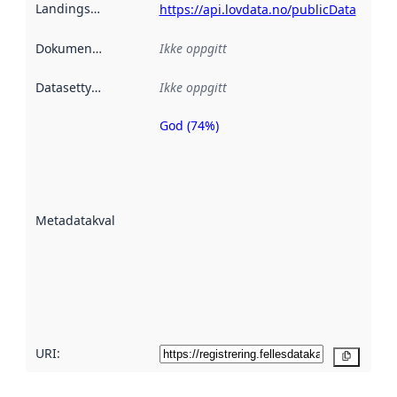
Landingsside
:
https://api.lovdata.no/publicData
Dokumentasjon
:
Ikke oppgitt
Datasettype
:
Ikke oppgitt
God (74%)
Metadatakvalitet
er en indikator
på hvor godt
datasettene er
beskrevet ved
Metadatakvalitet
:
hjelp
avmetadata.
Les mer om
metadatakvalitet
her
URI:
Kopier