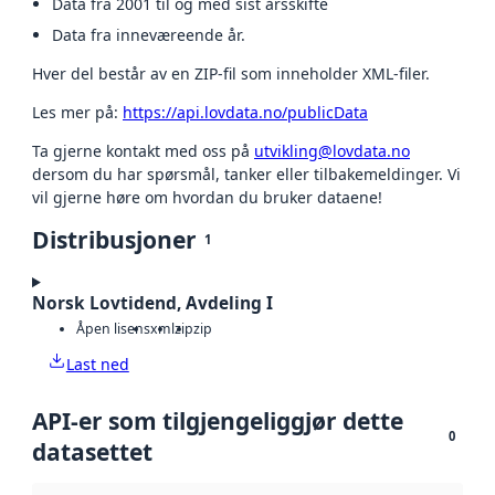
Data fra 2001 til og med sist årsskifte
Data fra inneværeende år.
Hver del består av en ZIP-fil som inneholder XML-filer.
Les mer på:
https://api.lovdata.no/publicData
Ta gjerne kontakt med oss på
utvikling@lovdata.no
dersom du har spørsmål, tanker eller tilbakemeldinger. Vi
vil gjerne høre om hvordan du bruker dataene!
Distribusjoner
1
Norsk Lovtidend, Avdeling I
Åpen lisens
xml
zip
zip
Last ned
API-er som tilgjengeliggjør dette
0
datasettet