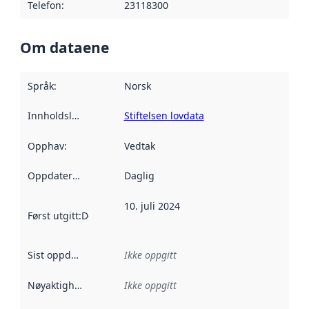
Telefon
:
23118300
Om dataene
Språk
:
Norsk
Innholdsleverandører
Stiftelsen lovdata
:
Opphav
:
Vedtak
Oppdateringsfrekvens
Daglig
:
10. juli 2024
Først utgitt
:
Denne datoen sier når dataene i dette datasettet 
Sist oppdatert
:
Ikke oppgitt
Nøyaktighet
:
Ikke oppgitt