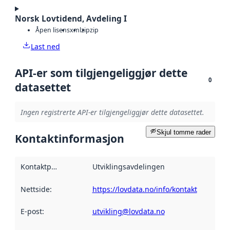
Norsk Lovtidend, Avdeling I
Åpen lisens
xml
zip
zip
Last ned
API-er som tilgjengeliggjør dette
0
datasettet
Ingen registrerte API-er tilgjengeliggjør dette datasettet.
Skjul tomme rader
Kontaktinformasjon
Kontaktpunkt
:
Utviklingsavdelingen
Nettside
:
https://lovdata.no/info/kontakt
E-post
:
utvikling@lovdata.no