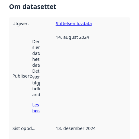
Om datasettet
Utgiver
:
Stiftelsen lovdata
14. august 2024
Denne datoen
sier når
datasettet ble
høstet av
data.norge.no.
Det kan ha
Publisert
:
vært
tilgjengelig
tidligere
andre steder.
Les mer om
høsting her
Sist oppdatert
:
13. desember 2024