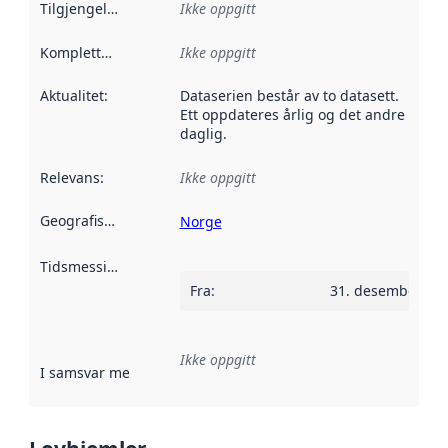
Tilgjengelighet
:
Ikke oppgitt
Kompletthet
:
Ikke oppgitt
Aktualitet
:
Dataserien består av to datasett.
Ett oppdateres årlig og det andre
daglig.
Relevans
:
Ikke oppgitt
Geografisk avgrensning
:
Norge
Tidsmessig avgrensning
:
Fra
:
31. desember 20
Ikke oppgitt
I samsvar med
:
Referanse til en implementasjonsregel eller a