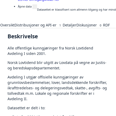
Åpne data
Datasettet er klassifisert som allmenn tilgang og har mins
Oversikt
Distribusjoner og API-er
Detaljer
Diskusjoner
RDF
1
0
Beskrivelse
Alle offentlige kunngjøringer fra Norsk Lovtidend
Avdeling I siden 2001.
Norsk Lovtidend blir utgitt av Lovdata på vegne av Justis-
og beredskapsdepartementet.
Avdeling I utgjør offisielle kunngjøringer av
grunnlovsbestemmelser, lover, landsdekkende forskrifter,
ikrafttredelses- og delegeringsvedtak, skatte-, avgifts- og
tollvedtak m.m. Lokale og regionale forskrifter er i
Avdeling II.
Datasettet er delt i to: