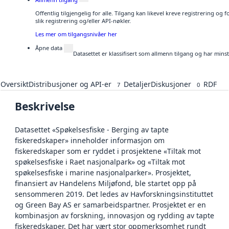
Offentlig tilgjengelig for alle. Tilgang kan likevel kreve registrering o
slik registrering og/eller API-nøkler.
Les mer om tilgangsnivåer her
Åpne data
Datasettet er klassifisert som allmenn tilgang og har mins
Oversikt
Distribusjoner og API-er
Detaljer
Diskusjoner
RDF
7
0
Beskrivelse
Datasettet «Spøkelsesfiske - Berging av tapte
fiskeredskaper» inneholder informasjon om
fiskeredskaper som er ryddet i prosjektene «Tiltak mot
spøkelsesfiske i Raet nasjonalpark» og «Tiltak mot
spøkelsesfiske i marine nasjonalparker». Prosjektet,
finansiert av Handelens Miljøfond, ble startet opp på
sensommeren 2019. Det ledes av Havforskningsinstituttet
og Green Bay AS er samarbeidspartner. Prosjektet er en
kombinasjon av forskning, innovasjon og rydding av tapte
fiskeredskaper. Det har vært stor oppmerksomhet rundt