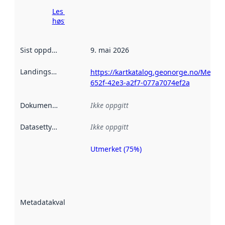
Les mer om
høsting her
Sist oppdatert
:
9. mai 2026
Landingsside
:
https://kartkatalog.geonorge.no/Metad
652f-42e3-a2f7-077a7074ef2a
Dokumentasjon
:
Ikke oppgitt
Datasettype
:
Ikke oppgitt
Utmerket (75%)
Metadatakvalitet
er en indikator
på hvor godt
datasettene er
beskrevet ved
Metadatakvalitet
:
hjelp
avmetadata.