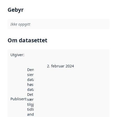
Gebyr
Ikke oppgitt
Om datasettet
Utgiver
:
2. februar 2024
Denne datoen
sier når
datasettet ble
høstet av
data.norge.no.
Det kan ha
Publisert
:
vært
tilgjengelig
tidligere
andre steder.