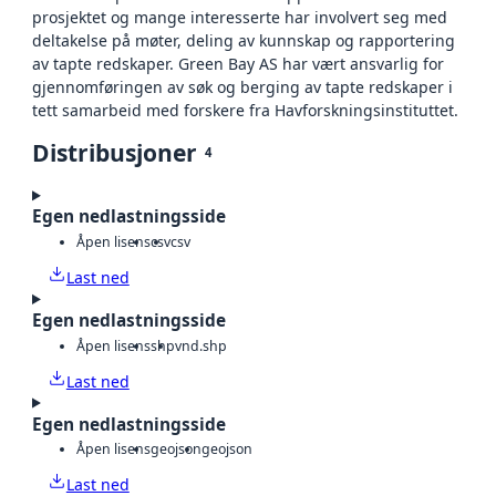
prosjektet og mange interesserte har involvert seg med
deltakelse på møter, deling av kunnskap og rapportering
av tapte redskaper. Green Bay AS har vært ansvarlig for
gjennomføringen av søk og berging av tapte redskaper i
tett samarbeid med forskere fra Havforskningsinstituttet.
Distribusjoner
4
Egen nedlastningsside
Åpen lisens
csv
csv
Last ned
Egen nedlastningsside
Åpen lisens
shp
vnd.shp
Last ned
Egen nedlastningsside
Åpen lisens
geojson
geojson
Last ned