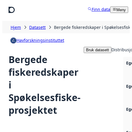
Hopp til hovedinnhold
Finn data
Meny
Hjem
Datasett
Bergede fiskeredskaper i Spøkelsesfiske
Havforskningsinstituttet
Distribusj
Bruk datasett
Bergede
Eg
fiskeredskaper
i
Eg
Spøkelsesfiske-
prosjektet
Eg