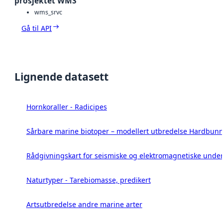
prosjektet WMS
wms_srvc
Gå til API
Lignende datasett
Hornkoraller - Radicipes
Sårbare marine biotoper – modellert utbredelse Hardbunn
Rådgivningskart for seismiske og elektromagnetiske under
Naturtyper - Tarebiomasse, predikert
Artsutbredelse andre marine arter