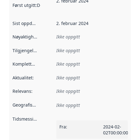
2. februar 2024
Først utgitt
:
Denne datoen sier når dataene i dette datasettet 
Sist oppdatert
:
2. februar 2024
Nøyaktighet
:
Ikke oppgitt
Tilgjengelighet
:
Ikke oppgitt
Kompletthet
:
Ikke oppgitt
Aktualitet
:
Ikke oppgitt
Relevans
:
Ikke oppgitt
Geografisk avgrensning
:
Ikke oppgitt
Tidsmessig avgrensning
:
Fra
:
2024-02-
02T00:00:00Z