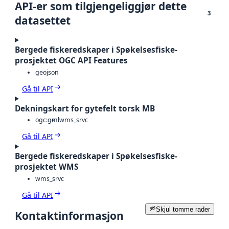
API-er som tilgjengeliggjør dette
3
datasettet
Bergede fiskeredskaper i Spøkelsesfiske-
prosjektet OGC API Features
geojson
Gå til API
Dekningskart for gytefelt torsk MB
ogc:gml
wms_srvc
Gå til API
Bergede fiskeredskaper i Spøkelsesfiske-
prosjektet WMS
wms_srvc
Gå til API
Skjul tomme rader
Kontaktinformasjon