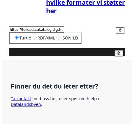
hvilke formater vi støtter
her
Kopier
Turtle
RDF/XML
JSON-LD
Kopier
Finner du det du leter etter?
Ta kontakt
med oss her, eller spør om hjelp i
Datalandsbyen
.