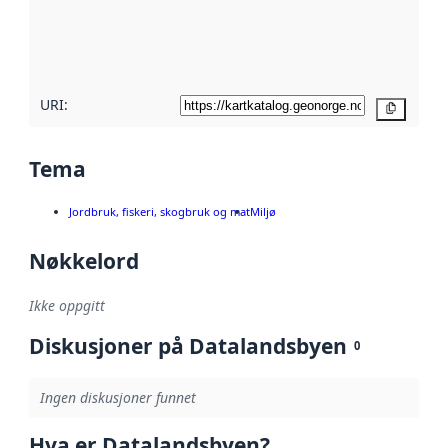
Les mer om
metadatakvalitet
her
URI:
Kopier
Tema
Jordbruk, fiskeri, skogbruk og mat
Miljø
Nøkkelord
Ikke oppgitt
Diskusjoner på Datalandsbyen
0
Ingen diskusjoner funnet
Hva er Datalandsbyen?