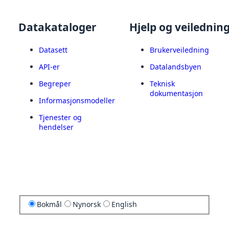
Datakataloger
Hjelp og veilednin
Datasett
Brukerveiledning
API-er
Datalandsbyen
Begreper
Teknisk
dokumentasjon
Informasjonsmodeller
Tjenester og
hendelser
Bokmål
Nynorsk
English