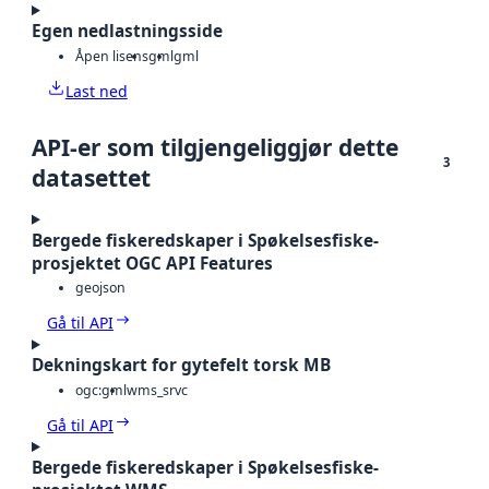
Egen nedlastningsside
Åpen lisens
gml
gml
Last ned
API-er som tilgjengeliggjør dette
3
datasettet
Bergede fiskeredskaper i Spøkelsesfiske-
prosjektet OGC API Features
geojson
Gå til API
Dekningskart for gytefelt torsk MB
ogc:gml
wms_srvc
Gå til API
Bergede fiskeredskaper i Spøkelsesfiske-