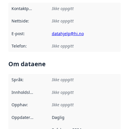
Kontaktpunkt
:
Ikke oppgitt
Nettside
:
Ikke oppgitt
E-post
:
datahjelp@hi.no
Telefon
:
Ikke oppgitt
Om dataene
Språk
:
Ikke oppgitt
Innholdsleverandører
Ikke oppgitt
:
Opphav
:
Ikke oppgitt
Oppdateringsfrekvens
Daglig
: