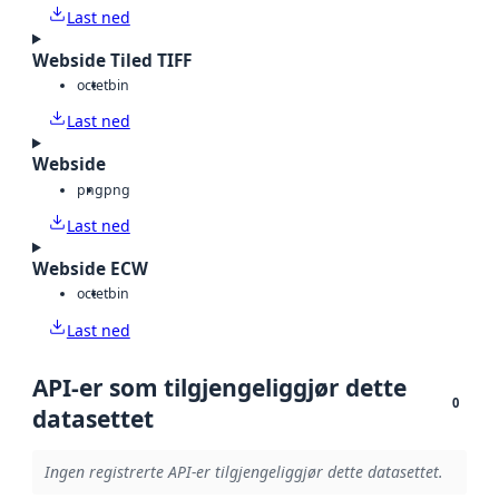
Last ned
Webside Tiled TIFF
octet
bin
Last ned
Webside
png
png
Last ned
Webside ECW
octet
bin
Last ned
API-er som tilgjengeliggjør dette
0
datasettet
Ingen registrerte API-er tilgjengeliggjør dette datasettet.