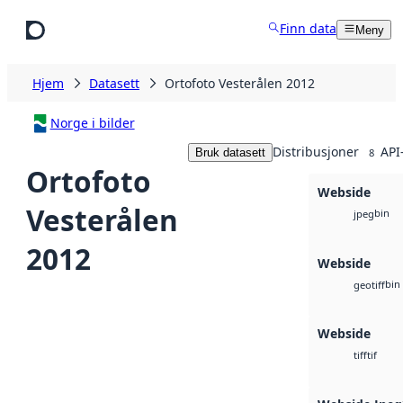
Hopp til hovedinnhold
Finn data
Meny
Hjem
Datasett
Ortofoto Vesterålen 2012
Norge i bilder
Distribusjoner
API
Bruk datasett
8
Ortofoto
Webside
Vesterålen
bin
jpeg
2012
Webside
bin
geotiff
Webside
tif
tiff