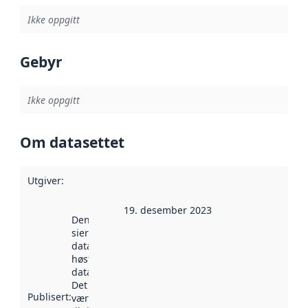
Ikke oppgitt
Gebyr
Ikke oppgitt
Om datasettet
Utgiver
:
19. desember 2023
Denne datoen
sier når
datasettet ble
høstet av
data.norge.no.
Det kan ha
Publisert
:
vært