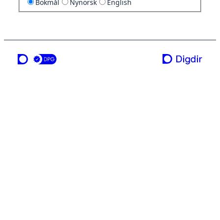
Bokmål
Nynorsk
English
en tjeneste fra