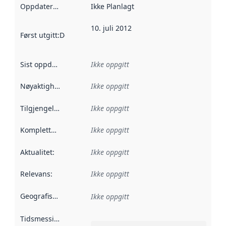
Oppdateringsfrekvens
Ikke Planlagt
:
10. juli 2012
Først utgitt
:
Denne datoen sier når dataene i dette datasettet 
Sist oppdatert
:
Ikke oppgitt
Nøyaktighet
:
Ikke oppgitt
Tilgjengelighet
:
Ikke oppgitt
Kompletthet
:
Ikke oppgitt
Aktualitet
:
Ikke oppgitt
Relevans
:
Ikke oppgitt
Geografisk avgrensning
:
Ikke oppgitt
Tidsmessig avgrensning
: