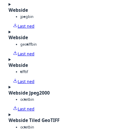
Webside
jpeg
bin
Last ned
Webside
geotiff
bin
Last ned
Webside
tiff
tif
Last ned
Webside Jpeg2000
octet
bin
Last ned
Webside Tiled GeoTIFF
octet
bin