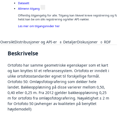
Datasett
Allmenn tilgang
Offentlig tilgjengelig for alle. Tilgang kan likevel kreve registrering o
helst kan be om slik registrering og/eller API-nøkler.
Les mer om tilgangsnivåer her
Oversikt
Distribusjoner og API-er
Detaljer
Diskusjoner
RDF
8
0
Beskrivelse
Ortofoto har samme geometriske egenskaper som et kart
og kan knyttes til et referansesystem. Ortofoto er inndelt i
ulike ortofotostandarder egnet til forskjellige formål.
Ortofoto 50: Omløpsfotografering som dekker hele
landet. Bakkeoppløsning på disse varierer mellom 0,50,
0,40 eller 0,25 m. Fra 2012 gjelder bakkeoppløsning 0,25
m for ortofoto fra omløpsfotografering. Nøyaktighet ± 2 m
for Ortofoto 50 (avhenger av kvaliteten på benyttet
høydemodell)