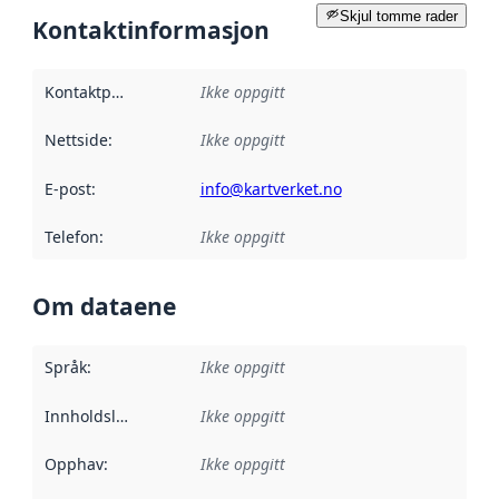
Skjul tomme rader
Kontaktinformasjon
Kontaktpunkt
:
Ikke oppgitt
Nettside
:
Ikke oppgitt
E-post
:
info@kartverket.no
Telefon
:
Ikke oppgitt
Om dataene
Språk
:
Ikke oppgitt
Innholdsleverandører
Ikke oppgitt
:
Opphav
:
Ikke oppgitt