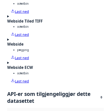
octet
bin
Last ned
Webside Tiled TIFF
octet
bin
Last ned
Webside
png
png
Last ned
Webside ECW
octet
bin
Last ned
API-er som tilgjengeliggjør dette
0
datasettet