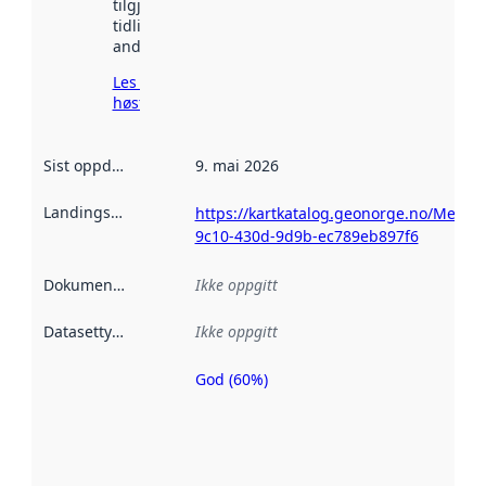
tilgjengelig
tidligere
andre steder.
Les mer om
høsting her
Sist oppdatert
:
9. mai 2026
Landingsside
:
https://kartkatalog.geonorge.no/Metad
9c10-430d-9d9b-ec789eb897f6
Dokumentasjon
:
Ikke oppgitt
Datasettype
:
Ikke oppgitt
God (60%)
Metadatakvalitet
er en indikator
på hvor godt
datasettene er
beskrevet ved