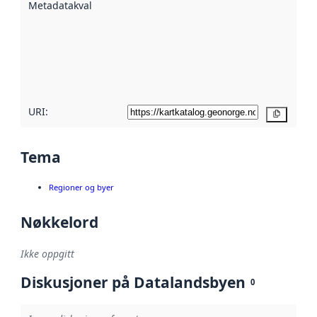
Metadatakvalitet
:
hjelp
avmetadata.
Les mer om
metadatakvalitet
her
URI:
Kopier
Tema
Regioner og byer
Nøkkelord
Ikke oppgitt
Diskusjoner på Datalandsbyen
0