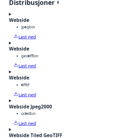
Distribusjoner
8
Webside
jpeg
bin
Last ned
Webside
geotiff
bin
Last ned
Webside
tiff
tif
Last ned
Webside Jpeg2000
octet
bin
Last ned
Webside Tiled GeoTIFF