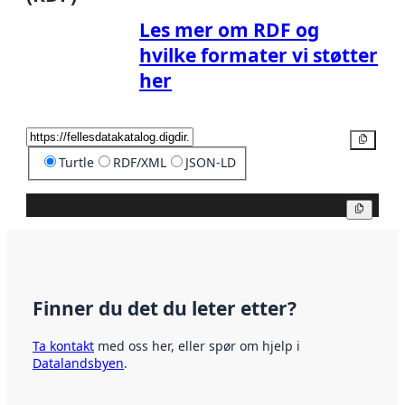
Les mer om RDF og
hvilke formater vi støtter
her
Kopier
Turtle
RDF/XML
JSON-LD
Kopier
Finner du det du leter etter?
Ta kontakt
med oss her, eller spør om hjelp i
Datalandsbyen
.