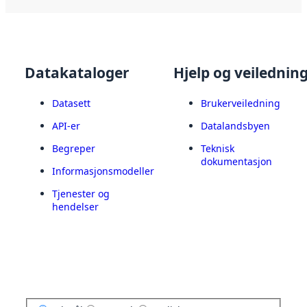
Datakataloger
Hjelp og veilednin
Datasett
Brukerveiledning
API-er
Datalandsbyen
Begreper
Teknisk
dokumentasjon
Informasjonsmodeller
Tjenester og
hendelser