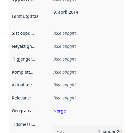
9. april 2014
Først utgitt
:
Denne datoen sier når dataene i dette datasettet 
Sist oppdatert
:
Ikke oppgitt
Nøyaktighet
:
Ikke oppgitt
Tilgjengelighet
:
Ikke oppgitt
Kompletthet
:
Ikke oppgitt
Aktualitet
:
Ikke oppgitt
Relevans
:
Ikke oppgitt
Geografisk avgrensning
:
Norge
Tidsmessig avgrensning
:
Fra
:
1. januar 2002