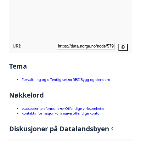
avmetadata.
Les mer om
metadatakvalitet
her
URI:
Kopier
Tema
Forvaltning og offentlig sektor
REGI
Bygg og eiendom
Nøkkelord
etatsbasen
telefonnummer
Offentlige virksomheter
kontaktinformasjon
kommuner
offentlige kontor
Diskusjoner på Datalandsbyen
0