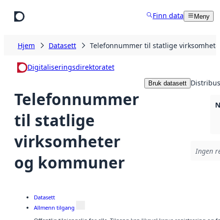
Hopp til hovedinnhold
Finn data
Meny
Hjem
Datasett
Telefonnummer til statlige virksomhe
Digitaliseringsdirektoratet
Distribu
Bruk datasett
Telefonnummer
N
til statlige
virksomheter
Ingen re
og kommuner
Datasett
Allmenn tilgang