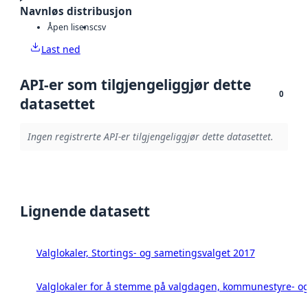
Navnløs distribusjon
Åpen lisens
csv
Last ned
API-er som tilgjengeliggjør dette
0
datasettet
Ingen registrerte API-er tilgjengeliggjør dette datasettet.
Lignende datasett
Valglokaler, Stortings- og sametingsvalget 2017
Valglokaler for å stemme på valgdagen, kommunestyre- og 