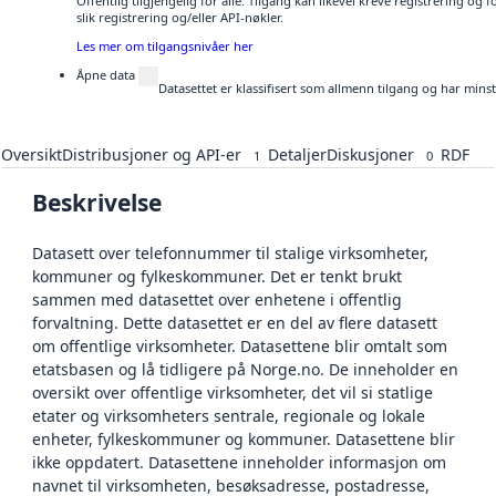
Offentlig tilgjengelig for alle. Tilgang kan likevel kreve registrering o
slik registrering og/eller API-nøkler.
Les mer om tilgangsnivåer her
Åpne data
Datasettet er klassifisert som allmenn tilgang og har mins
Oversikt
Distribusjoner og API-er
Detaljer
Diskusjoner
RDF
1
0
Beskrivelse
Datasett over telefonnummer til stalige virksomheter,
kommuner og fylkeskommuner. Det er tenkt brukt
sammen med datasettet over enhetene i offentlig
forvaltning. Dette datasettet er en del av flere datasett
om offentlige virksomheter. Datasettene blir omtalt som
etatsbasen og lå tidligere på Norge.no. De inneholder en
oversikt over offentlige virksomheter, det vil si statlige
etater og virksomheters sentrale, regionale og lokale
enheter, fylkeskommuner og kommuner. Datasettene blir
ikke oppdatert. Datasettene inneholder informasjon om
navnet til virksomheten, besøksadresse, postadresse,