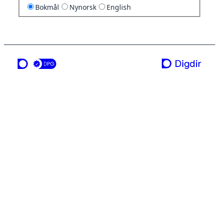
Bokmål
Nynorsk
English
en tjeneste fra