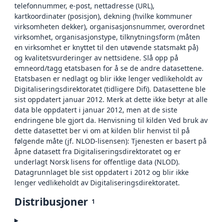
telefonnummer, e-post, nettadresse (URL),
kartkoordinater (posisjon), dekning (hvilke kommuner
virksomheten dekker), organisasjonsnummer, overordnet
virksomhet, organisasjonstype, tilknytningsform (måten
en virksomhet er knyttet til den utøvende statsmakt på)
og kvalitetsvurderinger av nettsidene. Slå opp på
emneord/tagg etatsbasen for å se de andre datasettene.
Etatsbasen er nedlagt og blir ikke lenger vedlikeholdt av
Digitaliseringsdirektoratet (tidligere Difi). Datasettene ble
sist oppdatert januar 2012. Merk at dette ikke betyr at alle
data ble oppdatert i januar 2012, men at de siste
endringene ble gjort da. Henvisning til kilden Ved bruk av
dette datasettet ber vi om at kilden blir henvist til på
følgende måte (jf. NLOD-lisensen): Tjenesten er basert på
åpne datasett fra Digitaliseringsdirektoratet og er
underlagt Norsk lisens for offentlige data (NLOD).
Datagrunnlaget ble sist oppdatert i 2012 og blir ikke
lenger vedlikeholdt av Digitaliseringsdirektoratet.
Distribusjoner
1