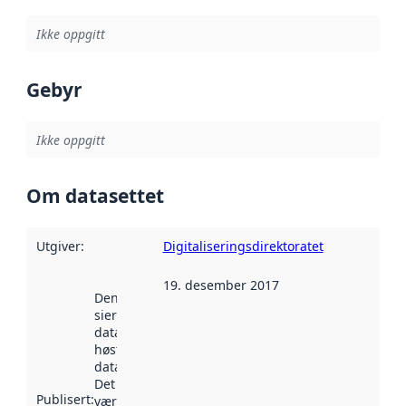
Ikke oppgitt
Gebyr
Ikke oppgitt
Om datasettet
Utgiver
:
Digitaliseringsdirektoratet
19. desember 2017
Denne datoen
sier når
datasettet ble
høstet av
data.norge.no.
Det kan ha
Publisert
:
vært