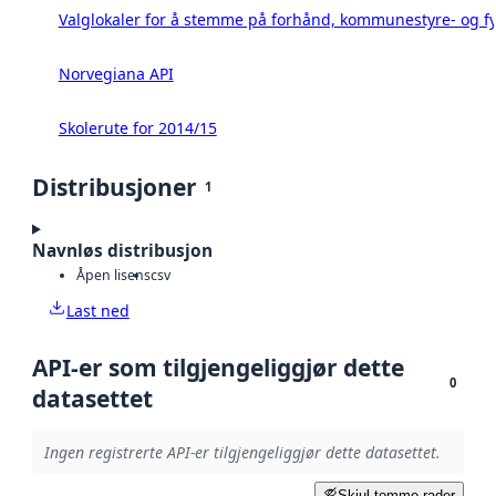
Valglokaler for å stemme på forhånd, kommunestyre- og fy
Norvegiana API
Skolerute for 2014/15
Distribusjoner
1
Navnløs distribusjon
Åpen lisens
csv
Last ned
API-er som tilgjengeliggjør dette
0
datasettet
Ingen registrerte API-er tilgjengeliggjør dette datasettet.
Skjul tomme rader