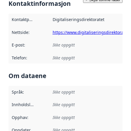
Kontaktinformasjon
Kontaktpunkt
:
Digitaliseringsdirektoratet
Nettside
:
https://www.digitaliseringsdirektoratet.
E-post
:
Ikke oppgitt
Telefon
:
Ikke oppgitt
Om dataene
Språk
:
Ikke oppgitt
Innholdsleverandører
Ikke oppgitt
:
Opphav
:
Ikke oppgitt
Oppdateringsfrekvens
Ikke oppgitt
: