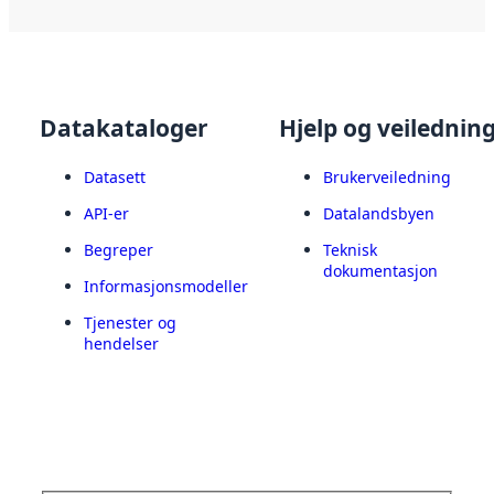
Datakataloger
Hjelp og veilednin
Datasett
Brukerveiledning
API-er
Datalandsbyen
Begreper
Teknisk
dokumentasjon
Informasjonsmodeller
Tjenester og
hendelser