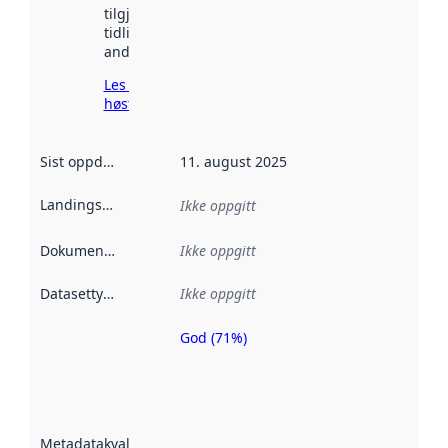
tilgjengelig
tidligere
andre steder.
Les mer om
høsting her
Sist oppdatert
:
11. august 2025
Landingsside
:
Ikke oppgitt
Dokumentasjon
:
Ikke oppgitt
Datasettype
:
Ikke oppgitt
God (71%)
Metadatakvalitet
er en indikator
på hvor godt
datasettene er
beskrevet ved
Metadatakvalitet
:
hjelp