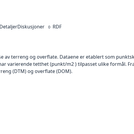
Detaljer
Diskusjoner
RDF
0
se av terreng og overflate. Dataene er etablert som punktsk
har varierende tetthet (punkt/m2 ) tilpasset ulike formål. F
rreng (DTM) og overflate (DOM).