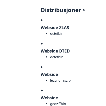
Distribusjoner
5
Webside ZLAS
octet
bin
Webside DTED
octet
bin
Webside
laz
vnd.laszip
Webside
geotiff
bin