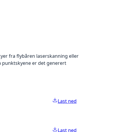
yer fra flybåren laserskanning eller
ra punktskyene er det generert
Last ned
Last ned