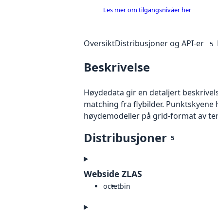
Les mer om tilgangsnivåer her
Oversikt
Distribusjoner og API-er
5
Beskrivelse
Høydedata gir en detaljert beskrivel
matching fra flybilder. Punktskyene 
høydemodeller på grid-format av te
Distribusjoner
5
Webside ZLAS
octet
bin