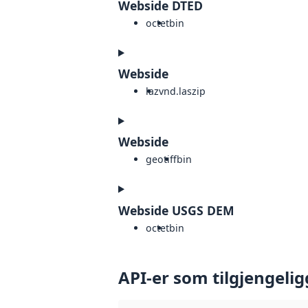
Webside DTED
octet
bin
Webside
laz
vnd.laszip
Webside
geotiff
bin
Webside USGS DEM
octet
bin
API-er som tilgjengelig