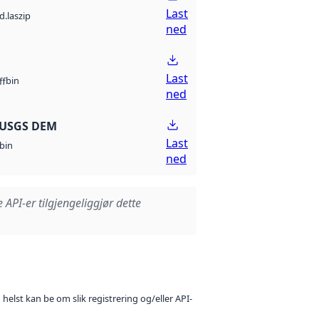
Last
d.laszip
ned
Last
bin
ff
ned
 USGS DEM
Last
bin
ned
e API-er tilgjengeliggjør dette
 helst kan be om slik registrering og/eller API-