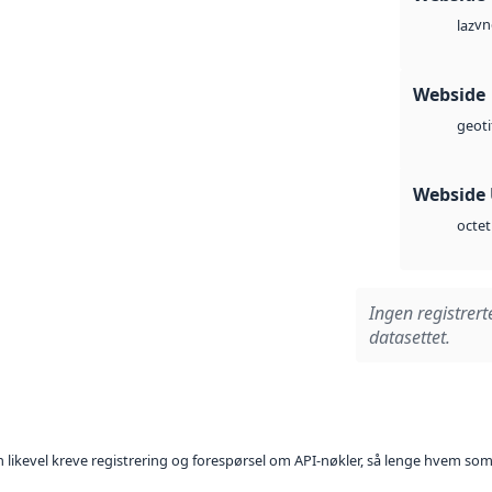
vn
laz
Webside
geoti
Webside
octet
Ingen registrert
datasettet.
kan likevel kreve registrering og forespørsel om API-nøkler, så lenge hvem som