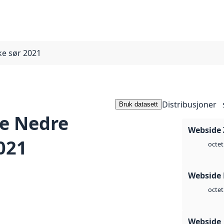
e sør 2021
Distribusjoner
Bruk datasett
e Nedre
Webside 
021
octet
Webside
octet
Webside