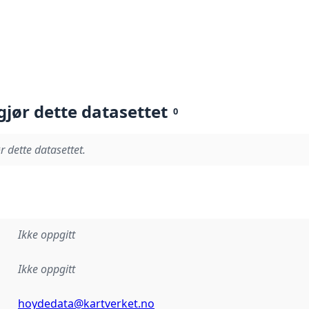
gjør dette datasettet
0
r dette datasettet.
Ikke oppgitt
Ikke oppgitt
hoydedata@kartverket.no