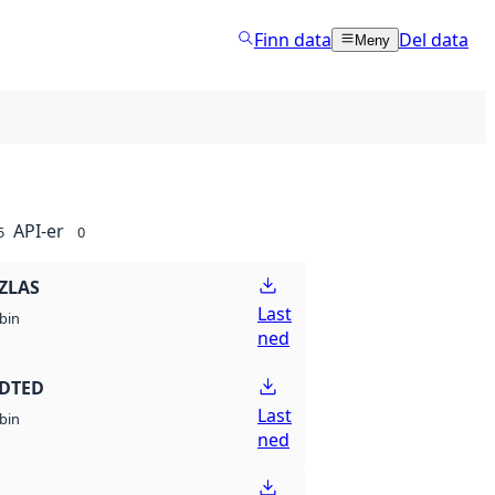
Finn data
Del data
Meny
API-er
5
0
ZLAS
Last
bin
ned
 DTED
Last
bin
ned