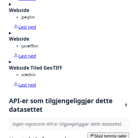
Webside
jpeg
bin
Last ned
Webside
geotiff
bin
Last ned
Webside Tiled GeoTIFF
octet
bin
Last ned
API-er som tilgjengeliggjør dette
0
datasettet
Ingen registrerte API-er tilgjengeliggjør dette datasettet.
Skjul tomme rader