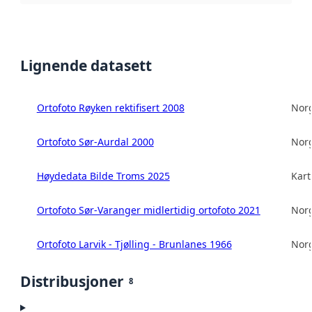
Lignende datasett
Ortofoto Røyken rektifisert 2008
Norg
Ortofoto Sør-Aurdal 2000
Norg
Høydedata Bilde Troms 2025
Kart
Ortofoto Sør-Varanger midlertidig ortofoto 2021
Norg
Ortofoto Larvik - Tjølling - Brunlanes 1966
Norg
Distribusjoner
8