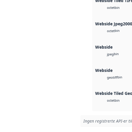
Webside Tiled TIF
bin
octet
Webside Jpeg200
bin
octet
Webside
bin
jpeg
Webside
bin
geotiff
Webside Tiled Ge
bin
octet
Ingen registrerte API-er ti