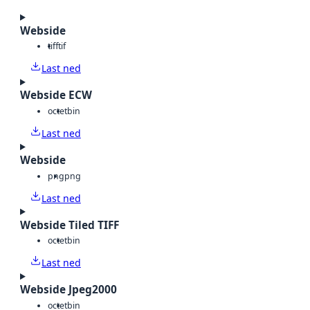
Webside
tiff
tif
Last ned
Webside ECW
octet
bin
Last ned
Webside
png
png
Last ned
Webside Tiled TIFF
octet
bin
Last ned
Webside Jpeg2000
octet
bin