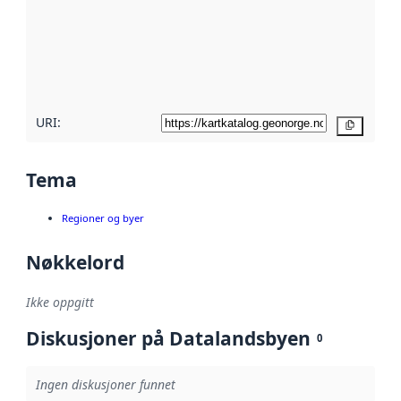
avmetadata.
Les mer om
metadatakvalitet
her
URI:
Kopier
Tema
Regioner og byer
Nøkkelord
Ikke oppgitt
Diskusjoner på Datalandsbyen
0
Ingen diskusjoner funnet