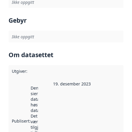
Ikke oppgitt
Gebyr
Ikke oppgitt
Om datasettet
Utgiver
:
19. desember 2023
Denne datoen
sier når
datasettet ble
høstet av
data.norge.no.
Det kan ha
Publisert
:
vært
tilgjengelig