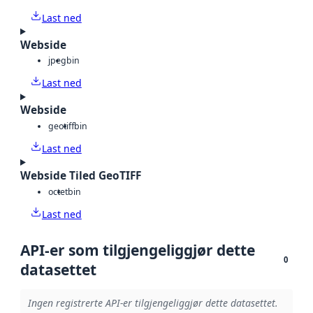
Last ned
Webside
jpeg
bin
Last ned
Webside
geotiff
bin
Last ned
Webside Tiled GeoTIFF
octet
bin
Last ned
API-er som tilgjengeliggjør dette
0
datasettet
Ingen registrerte API-er tilgjengeliggjør dette datasettet.