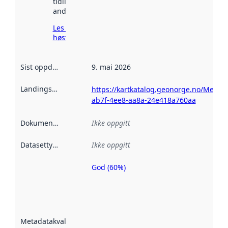
tidligere
andre steder.
Les mer om
høsting her
Sist oppdatert
:
9. mai 2026
Landingsside
:
https://kartkatalog.geonorge.no/Metad
ab7f-4ee8-aa8a-24e418a760aa
Dokumentasjon
:
Ikke oppgitt
Datasettype
:
Ikke oppgitt
God (60%)
Metadatakvalitet
er en indikator
på hvor godt
datasettene er
beskrevet ved
Metadatakvalitet
:
hjelp