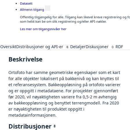
Datasett
Allmenn tilgang
Offentlig tilgjengelig for alle. Tilgang kan likevel kreve registrering og
som helst kan be om slik registrering og/eller API-nøkler.
Les mer om tilgangsnivåer her
Oversikt
Distribusjoner og API-er
Detaljer
Diskusjoner
RDF
8
0
Beskrivelse
Ortofoto har samme geometriske egenskaper som et kart
for alle objekter lokalisert på bakkenivå og kan knyttes til
et referansesystem. Bakkeoppløsning på ortofoto varierer
og er oppgitt i metadataene. For prosjekter gjennomført
før 2020, vil nøyaktigheten variere fra 0,5-2 m avhengig
av bakkeoppløsning og benyttet terrengmodell. Fra 2020
er nøyaktigheten til produktet oppgitt i
metadatainformasjonen.
Distribusjoner
8