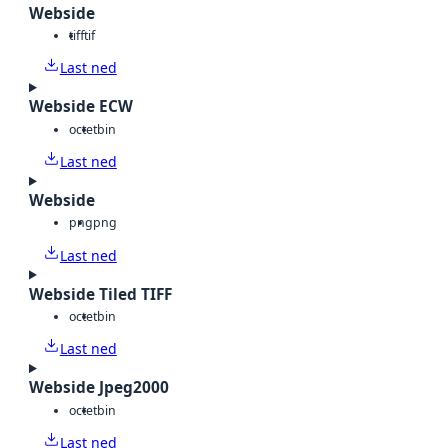
Webside
tiff
tif
Last ned
Webside ECW
octet
bin
Last ned
Webside
png
png
Last ned
Webside Tiled TIFF
octet
bin
Last ned
Webside Jpeg2000
octet
bin
Last ned