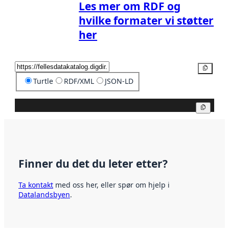
Les mer om RDF og
hvilke formater vi støtter
her
Kopier
Turtle
RDF/XML
JSON-LD
Kopier
Finner du det du leter etter?
Ta kontakt
med oss her, eller spør om hjelp i
Datalandsbyen
.