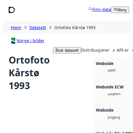
Hopp til hovedinnhold
Finn data
Meny
Hjem
Datasett
Ortofoto Kårstø 1993
Norge i bilder
Distribusjoner
API-er
Bruk datasett
8
Ortofoto
Webside
Kårstø
tif
tiff
1993
Webside ECW
bin
octet
Webside
png
png