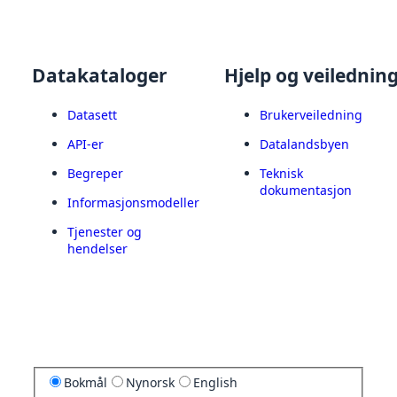
Datakataloger
Hjelp og veilednin
Datasett
Brukerveiledning
API-er
Datalandsbyen
Begreper
Teknisk
dokumentasjon
Informasjonsmodeller
Tjenester og
hendelser
Bokmål
Nynorsk
English