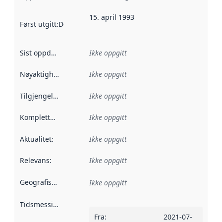
15. april 1993
Først utgitt
:
Denne datoen sier når dataene i dette datasettet 
Sist oppdatert
:
Ikke oppgitt
Nøyaktighet
:
Ikke oppgitt
Tilgjengelighet
:
Ikke oppgitt
Kompletthet
:
Ikke oppgitt
Aktualitet
:
Ikke oppgitt
Relevans
:
Ikke oppgitt
Geografisk avgrensning
:
Ikke oppgitt
Tidsmessig avgrensning
:
Fra
:
2021-07-