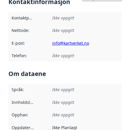
Kontaktinformasjon
Kontaktpunkt
:
Ikke oppgitt
Nettside
:
Ikke oppgitt
E-post
:
info@kartverket.no
Telefon
:
Ikke oppgitt
Om dataene
Språk
:
Ikke oppgitt
Innholdsleverandører
Ikke oppgitt
:
Opphav
:
Ikke oppgitt
Oppdateringsfrekvens
Ikke Planlagt
: