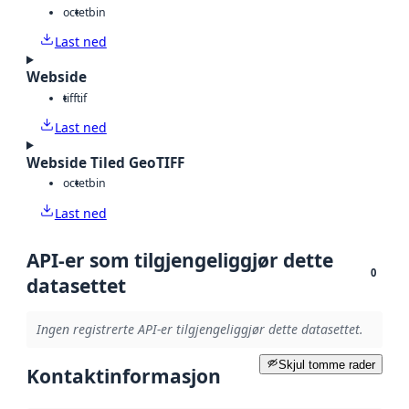
octet
bin
Last ned
Webside
tiff
tif
Last ned
Webside Tiled GeoTIFF
octet
bin
Last ned
API-er som tilgjengeliggjør dette
0
datasettet
Ingen registrerte API-er tilgjengeliggjør dette datasettet.
Skjul tomme rader
Kontaktinformasjon