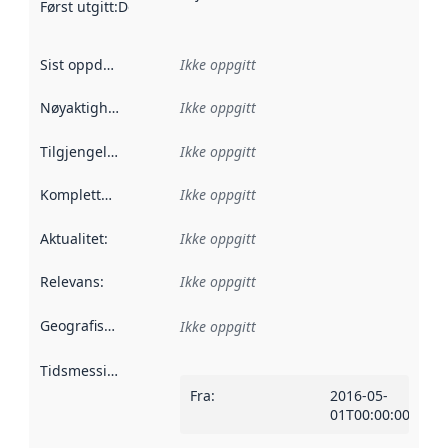
Først utgitt
:
Denne datoen sier når dataene i dette datasettet 
Sist oppdatert
:
Ikke oppgitt
Nøyaktighet
:
Ikke oppgitt
Tilgjengelighet
:
Ikke oppgitt
Kompletthet
:
Ikke oppgitt
Aktualitet
:
Ikke oppgitt
Relevans
:
Ikke oppgitt
Geografisk avgrensning
:
Ikke oppgitt
Tidsmessig avgrensning
:
Fra
:
2016-05-
01T00:00:00Z