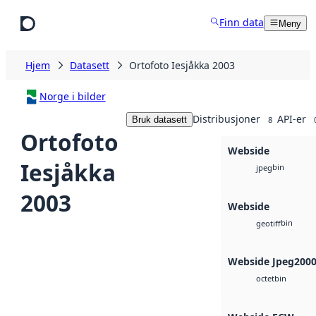
Hopp til hovedinnhold
Finn data
Meny
Hjem
Datasett
Ortofoto Iesjåkka 2003
Norge i bilder
Distribusjoner
API-er
Bruk datasett
8
Ortofoto
Webside
Iesjåkka
bin
jpeg
2003
Webside
bin
geotiff
Webside Jpeg200
bin
octet