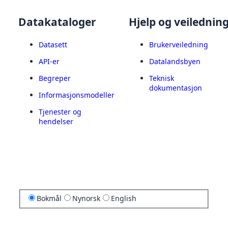
Datakataloger
Hjelp og veilednin
Datasett
Brukerveiledning
API-er
Datalandsbyen
Begreper
Teknisk
dokumentasjon
Informasjonsmodeller
Tjenester og
hendelser
Bokmål
Nynorsk
English