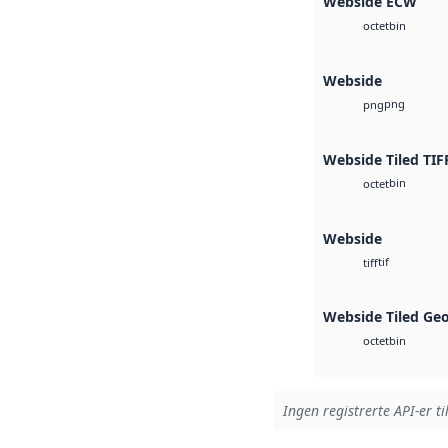
Webside ECW
bin
octet
Webside
png
png
Webside Tiled TIF
bin
octet
Webside
tif
tiff
Webside Tiled Ge
bin
octet
Ingen registrerte API-er ti