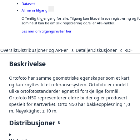
Datasett
Allmenn tilgang
Offentlig tilgjengelig for alle. Tilgang kan likevel kreve registrering og
som helst kan be om slik registrering og/eller API-nøkler.
Les mer om tilgangsnivåer her
Oversikt
Distribusjoner og API-er
Detaljer
Diskusjoner
RDF
8
0
Beskrivelse
Ortofoto har samme geometriske egenskaper som et kart
og kan knyttes til et referansesystem. Ortofoto er inndelt i
ulike ortofotostandarder egnet til forskjellige formål.
Ortofoto N50 representerer eldre bilder og er produsert
spesielt for Kartverket. Orto N50 har bakkeoppløsning 1,0
m. Nøyaktighet ± 10 m.
Distribusjoner
8