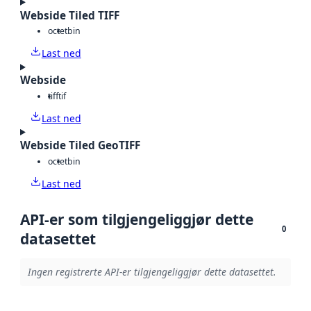
Webside Tiled TIFF
octet
bin
Last ned
Webside
tiff
tif
Last ned
Webside Tiled GeoTIFF
octet
bin
Last ned
API-er som tilgjengeliggjør dette
0
datasettet
Ingen registrerte API-er tilgjengeliggjør dette datasettet.