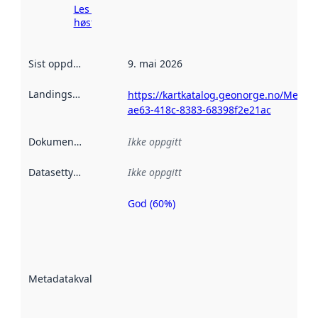
Les mer om
høsting her
Sist oppdatert
:
9. mai 2026
Landingsside
:
https://kartkatalog.geonorge.no/Metad
ae63-418c-8383-68398f2e21ac
Dokumentasjon
:
Ikke oppgitt
Datasettype
:
Ikke oppgitt
God (60%)
Metadatakvalitet
er en indikator
på hvor godt
datasettene er
beskrevet ved
Metadatakvalitet
:
hjelp
avmetadata.
Les mer om