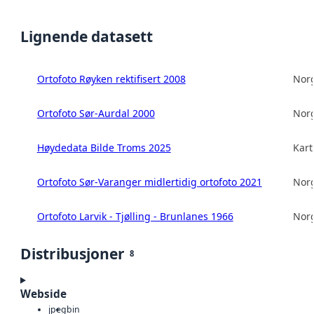
Lignende datasett
Ortofoto Røyken rektifisert 2008
Norg
Ortofoto Sør-Aurdal 2000
Norg
Høydedata Bilde Troms 2025
Kart
Ortofoto Sør-Varanger midlertidig ortofoto 2021
Norg
Ortofoto Larvik - Tjølling - Brunlanes 1966
Norg
Distribusjoner
8
Webside
jpeg
bin