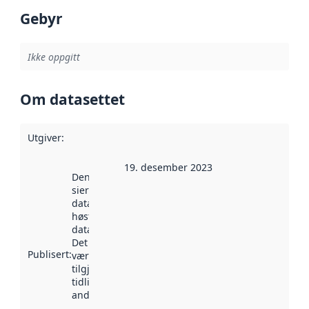
Gebyr
Ikke oppgitt
Om datasettet
Utgiver
:
19. desember 2023
Denne datoen
sier når
datasettet ble
høstet av
data.norge.no.
Det kan ha
Publisert
:
vært
tilgjengelig
tidligere
andre steder.