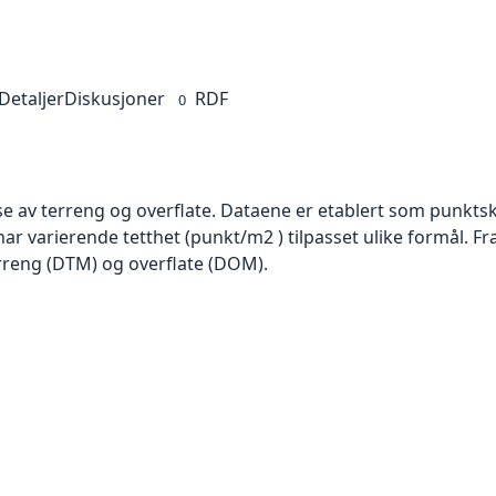
Detaljer
Diskusjoner
RDF
0
se av terreng og overflate. Dataene er etablert som punktsk
har varierende tetthet (punkt/m2 ) tilpasset ulike formål. F
rreng (DTM) og overflate (DOM).