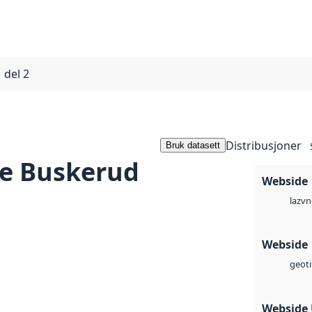
 del 2
Distribusjoner
Bruk datasett
de Buskerud
Webside
vn
laz
Webside
geoti
Webside