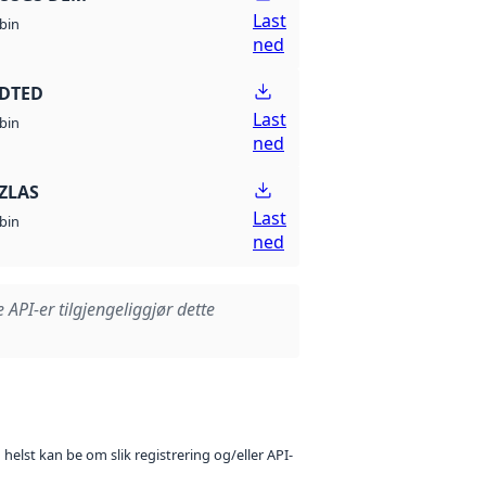
Last
bin
ned
 DTED
Last
bin
ned
ZLAS
Last
bin
ned
e API-er tilgjengeliggjør dette
 helst kan be om slik registrering og/eller API-