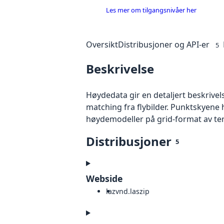
Les mer om tilgangsnivåer her
Oversikt
Distribusjoner og API-er
5
Beskrivelse
Høydedata gir en detaljert beskrivel
matching fra flybilder. Punktskyene 
høydemodeller på grid-format av te
Distribusjoner
5
Webside
laz
vnd.laszip