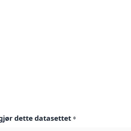
gjør dette datasettet
0