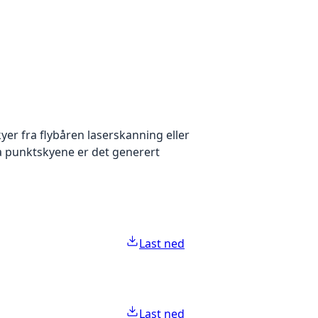
yer fra flybåren laserskanning eller
ra punktskyene er det generert
Last ned
Last ned