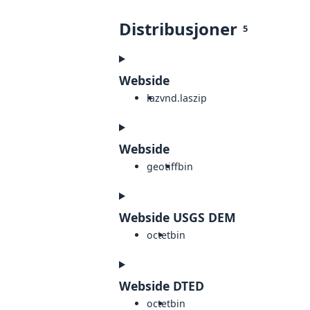
Distribusjoner
5
Webside
laz
vnd.laszip
Webside
geotiff
bin
Webside USGS DEM
octet
bin
Webside DTED
octet
bin