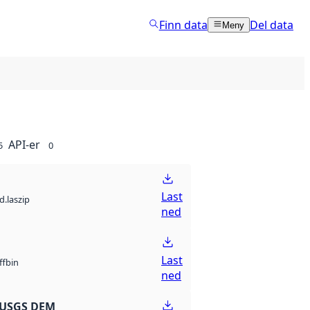
Finn data
Del data
Meny
API-er
5
0
Last
d.laszip
ned
Last
bin
ff
ned
 USGS DEM