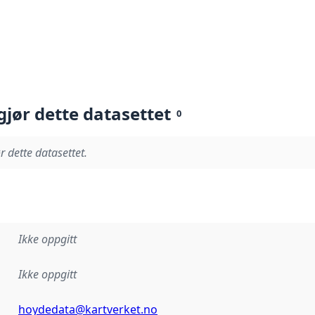
gjør dette datasettet
0
r dette datasettet.
Ikke oppgitt
Ikke oppgitt
hoydedata@kartverket.no