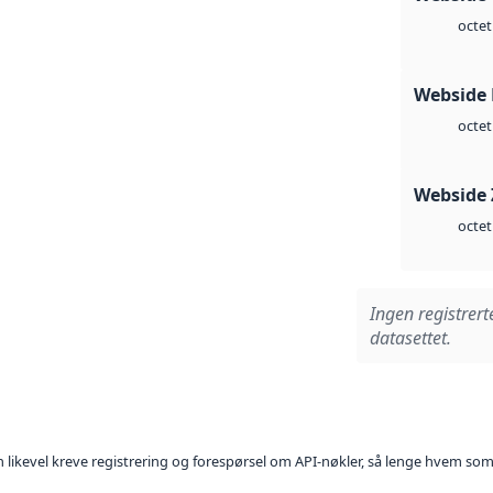
octet
Webside
octet
Webside 
octet
Ingen registrert
datasettet.
kan likevel kreve registrering og forespørsel om API-nøkler, så lenge hvem som