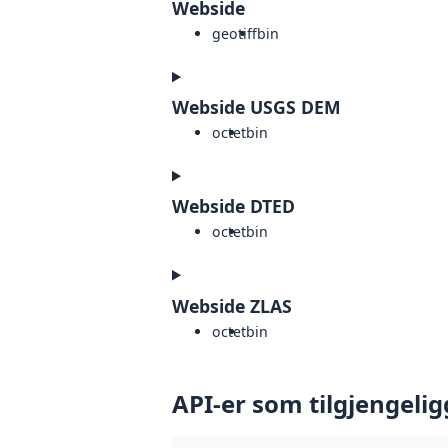
Webside
geotiff
bin
Webside USGS DEM
octet
bin
Webside DTED
octet
bin
Webside ZLAS
octet
bin
API-er som tilgjengelig