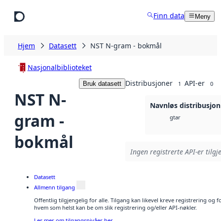
Hopp til hovedinnhold
Finn data
Meny
Hjem
Datasett
NST N-gram - bokmål
Nasjonalbiblioteket
Distribusjoner
API-er
Bruk datasett
1
0
NST N-
Navnløs distribusjon
gram -
gtar
bokmål
Ingen registrerte API-er tilgj
Datasett
Allmenn tilgang
Offentlig tilgjengelig for alle. Tilgang kan likevel kreve registrering og
hvem som helst kan be om slik registrering og/eller API-nøkler.
Les mer om tilgangsnivåer her