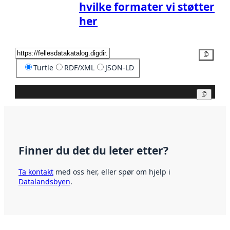
hvilke formater vi støtter
her
Kopier
Turtle
RDF/XML
JSON-LD
Kopier
Finner du det du leter etter?
Ta kontakt
med oss her, eller spør om hjelp i
Datalandsbyen
.