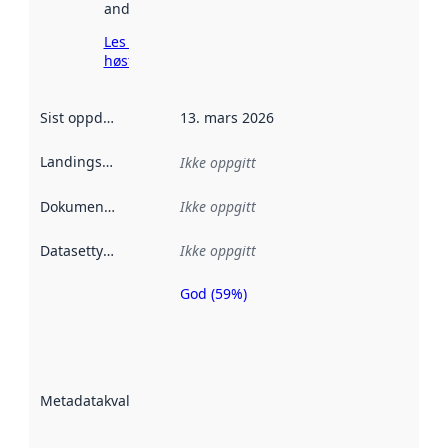
andre steder.
Les mer om
høsting her
Sist oppdatert
:
13. mars 2026
Landingsside
:
Ikke oppgitt
Dokumentasjon
:
Ikke oppgitt
Datasettype
:
Ikke oppgitt
God (59%)
Metadatakvalitet
er en indikator
på hvor godt
datasettene er
beskrevet ved
Metadatakvalitet
:
hjelp
avmetadata.