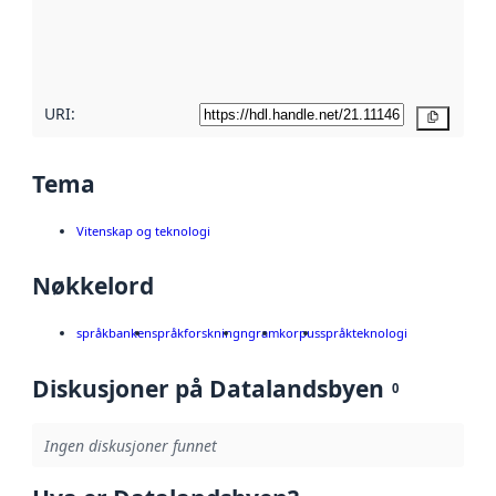
Les mer om
metadatakvalitet
her
URI:
Kopier
Tema
Vitenskap og teknologi
Nøkkelord
språkbanken
språkforskning
ngram
korpus
språkteknologi
Diskusjoner på Datalandsbyen
0
Ingen diskusjoner funnet