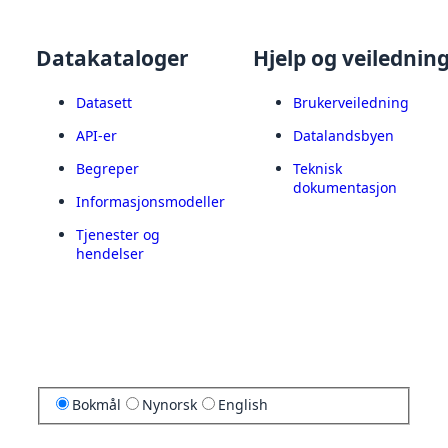
Datakataloger
Hjelp og veilednin
Datasett
Brukerveiledning
API-er
Datalandsbyen
Begreper
Teknisk
dokumentasjon
Informasjonsmodeller
Tjenester og
hendelser
Bokmål
Nynorsk
English