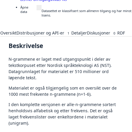
Åpne
Datasettet er klassifisert som allmenn tilgang og har mins
data
lisens.
Oversikt
Distribusjoner og API-er
Detaljer
Diskusjoner
RDF
1
0
Beskrivelse
N-grammene er laget med utgangspunkt i deler av
tekstkorpuset etter Nordisk språkteknologi AS (NST).
Datagrunnlaget for materialet er 510 millioner ord
løpende tekst.
Materialet er også tilgjengelig som en oversikt over de
1000 mest frekvente n-grammene (n=1-6).
I den komplette versjonen er alle-n-grammene sortert
henholdsvis alfabetisk og etter frekvens. Det er også
laget frekvenslister over enkeltordene i materialet
(unigram).