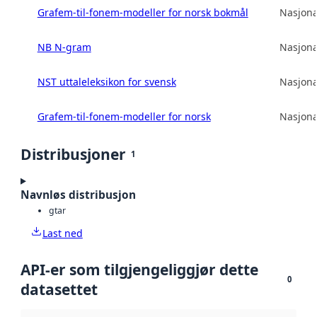
Grafem-til-fonem-modeller for norsk bokmål
Nasjona
NB N-gram
Nasjona
NST uttaleleksikon for svensk
Nasjona
Grafem-til-fonem-modeller for norsk
Nasjona
Distribusjoner
1
Navnløs distribusjon
gtar
Last ned
API-er som tilgjengeliggjør dette
0
datasettet