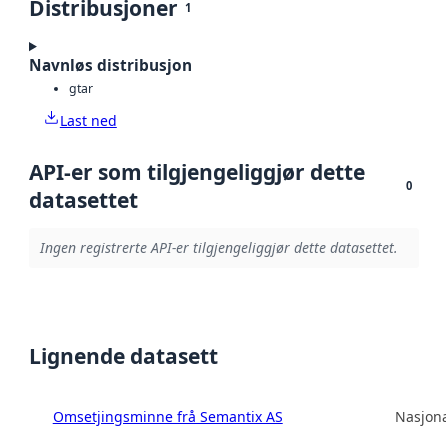
Distribusjoner
1
Navnløs distribusjon
gtar
Last ned
API-er som tilgjengeliggjør dette
0
datasettet
Ingen registrerte API-er tilgjengeliggjør dette datasettet.
Lignende datasett
Omsetjingsminne frå Semantix AS
Nasjona