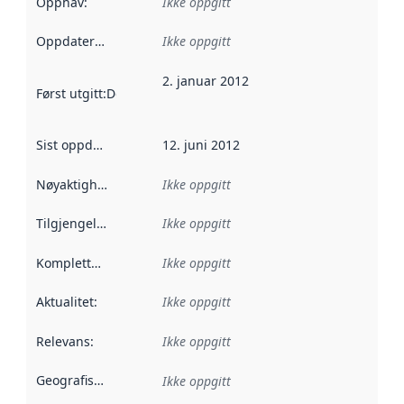
Opphav
:
Ikke oppgitt
Oppdateringsfrekvens
Ikke oppgitt
:
2. januar 2012
Først utgitt
:
Denne datoen sier når dataene i dette datasettet 
Sist oppdatert
:
12. juni 2012
Nøyaktighet
:
Ikke oppgitt
Tilgjengelighet
:
Ikke oppgitt
Kompletthet
:
Ikke oppgitt
Aktualitet
:
Ikke oppgitt
Relevans
:
Ikke oppgitt
Geografisk avgrensning
:
Ikke oppgitt