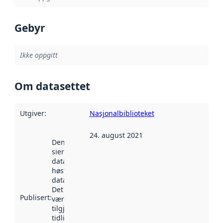
Gebyr
Ikke oppgitt
Om datasettet
Utgiver
:
Nasjonalbiblioteket
24. august 2021
Denne datoen
sier når
datasettet ble
høstet av
data.norge.no.
Det kan ha
Publisert
:
vært
tilgjengelig
tidligere