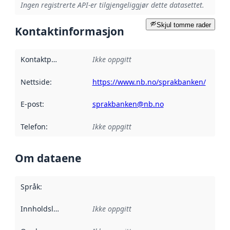
Ingen registrerte API-er tilgjengeliggjør dette datasettet.
Skjul tomme rader
Kontaktinformasjon
Kontaktpunkt
:
Ikke oppgitt
Nettside
:
https://www.nb.no/sprakbanken/
E-post
:
sprakbanken@nb.no
Telefon
:
Ikke oppgitt
Om dataene
Språk
:
Innholdsleverandører
Ikke oppgitt
: