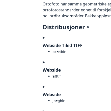
Ortofoto har samme geometriske egen
ortofotostandarder egnet til forskj
og jordbruksområder. Bakkeoppløsnin
Distribusjoner
8
Webside Tiled TIFF
octet
bin
Webside
tiff
tif
Webside
jpeg
bin