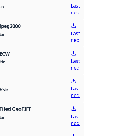
Last
bin
ned
Jpeg2000
Last
bin
ned
 ECW
Last
bin
ned
Last
bin
ff
ned
Tiled GeoTIFF
Last
bin
ned