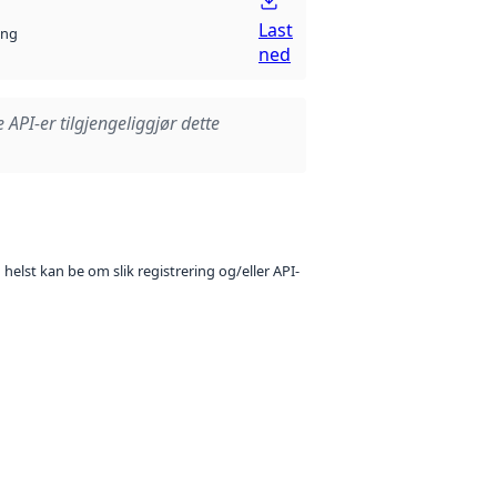
Last
ng
ned
e API-er tilgjengeliggjør dette
 helst kan be om slik registrering og/eller API-