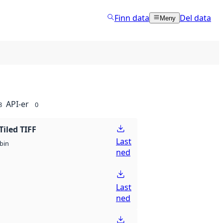
Finn data
Del data
Meny
API-er
8
0
Tiled TIFF
Last
bin
ned
Last
ned