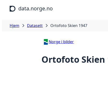
Hopp til hovedinnhold
data.norge.no
Hjem
Datasett
Ortofoto Skien 1947
Norge i bilder
Ortofoto Skien