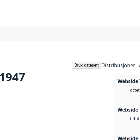
Distribusjoner
Bruk datasett
 1947
Webside 
octet
Webside
tif
tiff
Webside