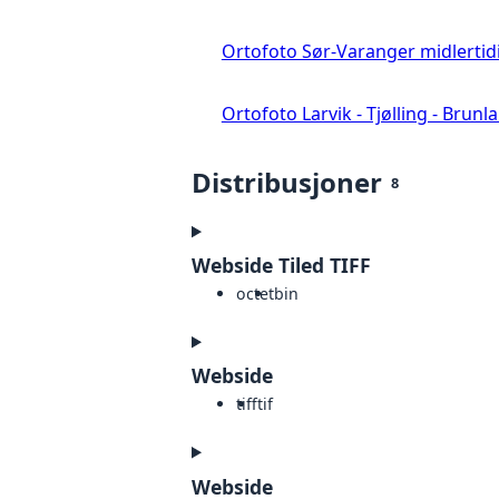
Ortofoto Sør-Varanger midlertid
Ortofoto Larvik - Tjølling - Brunl
Distribusjoner
8
Webside Tiled TIFF
octet
bin
Webside
tiff
tif
Webside