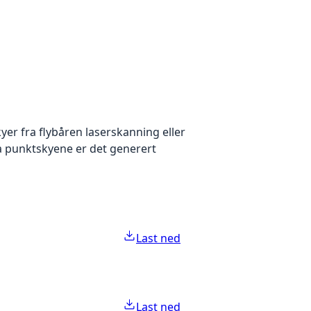
yer fra flybåren laserskanning eller
ra punktskyene er det generert
Last ned
Last ned