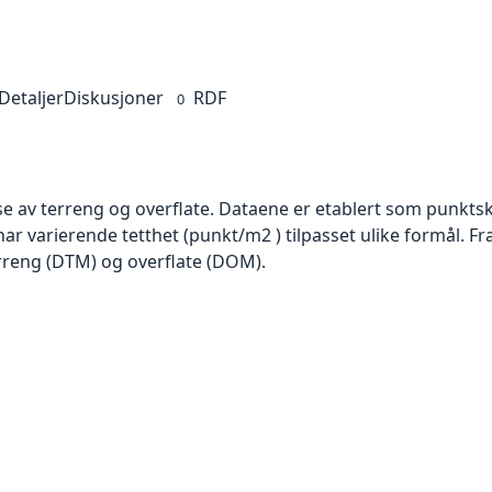
Detaljer
Diskusjoner
RDF
0
se av terreng og overflate. Dataene er etablert som punktsk
har varierende tetthet (punkt/m2 ) tilpasset ulike formål. F
rreng (DTM) og overflate (DOM).