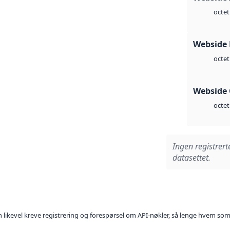
octet
Webside
octet
Webside 
octet
Ingen registrert
datasettet.
kan likevel kreve registrering og forespørsel om API-nøkler, så lenge hvem som