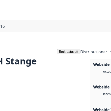
016
Distribusjoner
Bruk datasett
 Stange
Webside
octet
Webside
vn
laz
Webside 