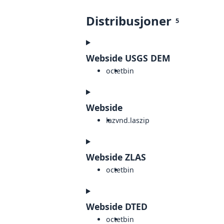
Distribusjoner
5
Webside USGS DEM
octet
bin
Webside
laz
vnd.laszip
Webside ZLAS
octet
bin
Webside DTED
octet
bin