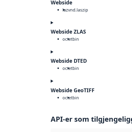
Webside
laz
vnd.laszip
Webside ZLAS
octet
bin
Webside DTED
octet
bin
Webside GeoTIFF
octet
bin
API-er som tilgjengelig