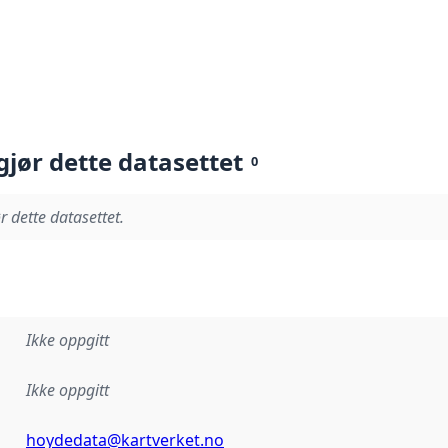
gjør dette datasettet
0
r dette datasettet.
Ikke oppgitt
Ikke oppgitt
hoydedata@kartverket.no