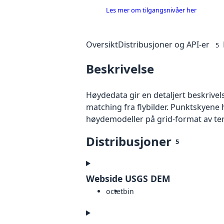
Les mer om tilgangsnivåer her
Oversikt
Distribusjoner og API-er
5
Beskrivelse
Høydedata gir en detaljert beskrivel
matching fra flybilder. Punktskyene 
høydemodeller på grid-format av te
Distribusjoner
5
Webside USGS DEM
octet
bin