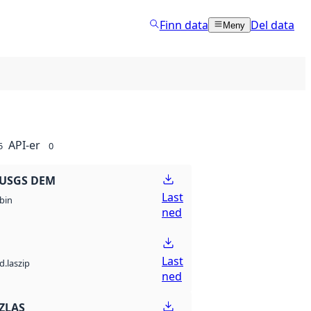
Finn data
Del data
Meny
API-er
5
0
 USGS DEM
Last
bin
ned
Last
d.laszip
ned
ZLAS