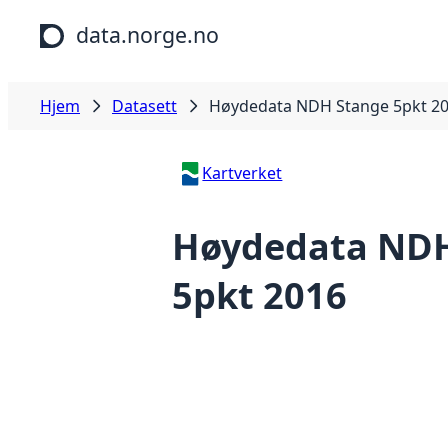
Hopp til hovedinnhold
data.norge.no
Hjem
Datasett
Høydedata NDH Stange 5pkt 2
Kartverket
Høydedata NDH
5pkt 2016