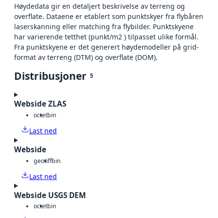
Høydedata gir en detaljert beskrivelse av terreng og
overflate. Dataene er etablert som punktskyer fra flybåren
laserskanning eller matching fra flybilder. Punktskyene
har varierende tetthet (punkt/m2 ) tilpasset ulike formål.
Fra punktskyene er det generert høydemodeller på grid-
format av terreng (DTM) og overflate (DOM).
Distribusjoner
5
Webside ZLAS
octet
bin
Last ned
Webside
geotiff
bin
Last ned
Webside USGS DEM
octet
bin