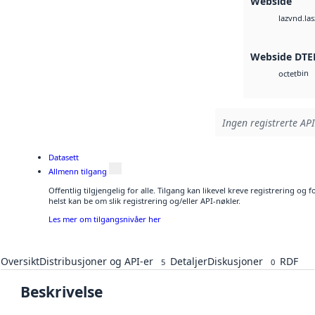
Webside
vnd.las
laz
Webside DTE
bin
octet
Ingen registrerte API
Datasett
Allmenn tilgang
Offentlig tilgjengelig for alle. Tilgang kan likevel kreve registrering o
helst kan be om slik registrering og/eller API-nøkler.
Les mer om tilgangsnivåer her
Oversikt
Distribusjoner og API-er
Detaljer
Diskusjoner
RDF
5
0
Beskrivelse