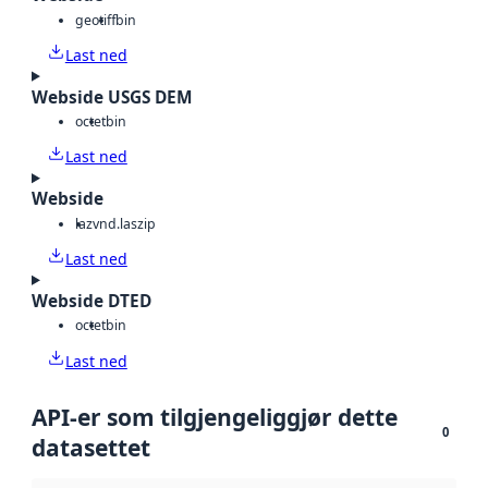
geotiff
bin
Last ned
Webside USGS DEM
octet
bin
Last ned
Webside
laz
vnd.laszip
Last ned
Webside DTED
octet
bin
Last ned
API-er som tilgjengeliggjør dette
0
datasettet