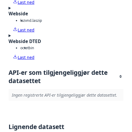
Last ned
Webside
laz
vnd.laszip
Last ned
Webside DTED
octet
bin
Last ned
API-er som tilgjengeliggjør dette
0
datasettet
Ingen registrerte API-er tilgjengeliggjør dette datasettet.
Lignende datasett