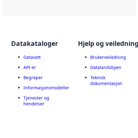
Datakataloger
Hjelp og veilednin
Datasett
Brukerveiledning
API-er
Datalandsbyen
Begreper
Teknisk
dokumentasjon
Informasjonsmodeller
Tjenester og
hendelser