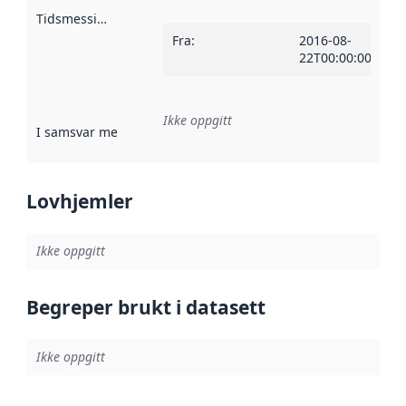
Tidsmessig avgrensning
:
Fra
:
2016-08-
22T00:00:00Z
Ikke oppgitt
I samsvar med
:
Referanse til en implementasjonsregel eller a
Lovhjemler
Ikke oppgitt
Begreper brukt i datasett
Ikke oppgitt