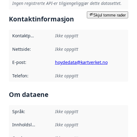
Ingen registrerte API-er tilgjengeliggjør dette datasettet.
Skjul tomme rader
Kontaktinformasjon
Kontaktpunkt
:
Ikke oppgitt
Nettside
:
Ikke oppgitt
E-post
:
hoydedata@kartverket.no
Telefon
:
Ikke oppgitt
Om dataene
Språk
:
Ikke oppgitt
Innholdsleverandører
Ikke oppgitt
: