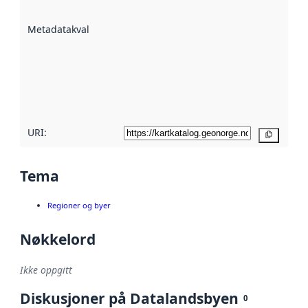
datasettene er
beskrevet ved
Metadatakvalitet
:
hjelp
avmetadata.
Les mer om
metadatakvalitet
her
URI:
Kopier
Tema
Regioner og byer
Nøkkelord
Ikke oppgitt
Diskusjoner på Datalandsbyen
0