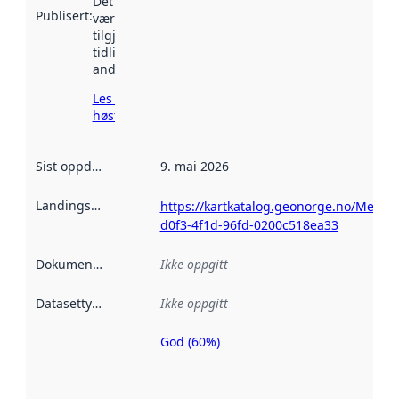
Det kan ha
Publisert
:
vært
tilgjengelig
tidligere
andre steder.
Les mer om
høsting her
Sist oppdatert
:
9. mai 2026
Landingsside
:
https://kartkatalog.geonorge.no/Metada
d0f3-4f1d-96fd-0200c518ea33
Dokumentasjon
:
Ikke oppgitt
Datasettype
:
Ikke oppgitt
God (60%)
Metadatakvalitet
er en indikator
på hvor godt