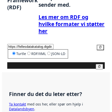
Framework
sender med.
(RDF)
Les mer om RDF og
hvilke formater vi støtter
her
Kopier
Turtle
RDF/XML
JSON-LD
Kopier
Finner du det du leter etter?
Ta kontakt
med oss her, eller spør om hjelp i
Datalandsbyen
.