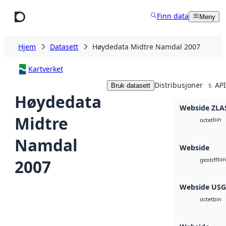
Hopp til hovedinnhold
Finn data
Meny
Hjem
Datasett
Høydedata Midtre Namdal 2007
Kartverket
Distribusjoner
API
Bruk datasett
5
Høydedata
Webside ZLA
Midtre
bin
octet
Namdal
Webside
bin
2007
geotiff
Webside US
bin
octet