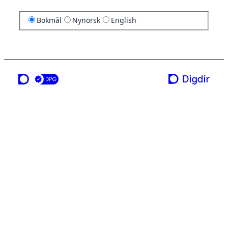
Bokmål
Nynorsk
English
en tjeneste fra