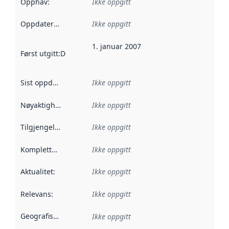
Opphav
:
Ikke oppgitt
Oppdateringsfrekvens
Ikke oppgitt
:
1. januar 2007
Først utgitt
:
Denne datoen sier når dataene i dette datasettet 
Sist oppdatert
:
Ikke oppgitt
Nøyaktighet
:
Ikke oppgitt
Tilgjengelighet
:
Ikke oppgitt
Kompletthet
:
Ikke oppgitt
Aktualitet
:
Ikke oppgitt
Relevans
:
Ikke oppgitt
Geografisk avgrensning
:
Ikke oppgitt