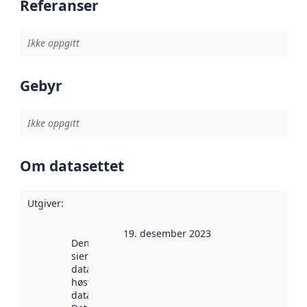
Referanser
Ikke oppgitt
Gebyr
Ikke oppgitt
Om datasettet
Utgiver
:
19. desember 2023
Denne datoen
sier når
datasettet ble
høstet av
data.norge.no.