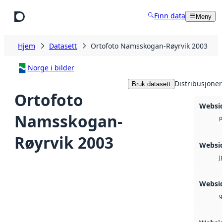
Hopp til hovedinnhold
Finn data
Meny
Hjem
Datasett
Ortofoto Namsskogan-Røyrvik 2003
Norge i bilder
Distribusjoner
Bruk datasett
Ortofoto
Websi
Namsskogan-
Røyrvik 2003
Websi
j
Websi
g