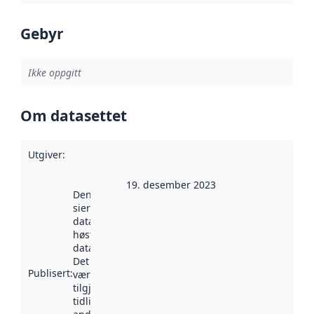
Gebyr
Ikke oppgitt
Om datasettet
Utgiver
:
19. desember 2023
Denne datoen
sier når
datasettet ble
høstet av
data.norge.no.
Det kan ha
Publisert
:
vært
tilgjengelig
tidligere