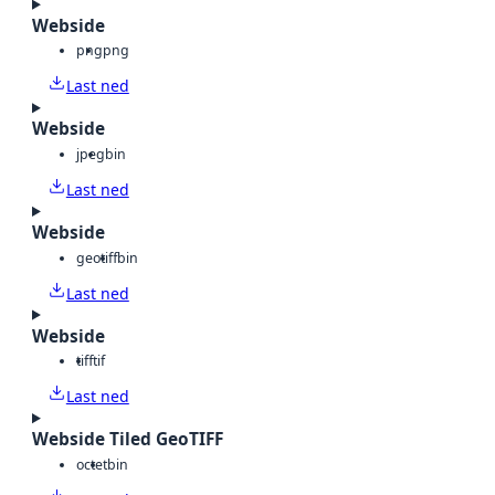
Webside
png
png
Last ned
Webside
jpeg
bin
Last ned
Webside
geotiff
bin
Last ned
Webside
tiff
tif
Last ned
Webside Tiled GeoTIFF
octet
bin