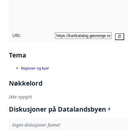
Les mer om
metadatakvalitet
her
URI:
Kopier
Tema
Regioner og byer
Nøkkelord
Ikke oppgitt
Diskusjoner på Datalandsbyen
0
Ingen diskusjoner funnet