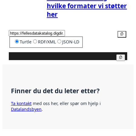
hvilke formater vi støtter
her
Kopier
Turtle
RDF/XML
JSON-LD
Kopier
Finner du det du leter etter?
Ta kontakt
med oss her, eller spør om hjelp i
Datalandsbyen
.