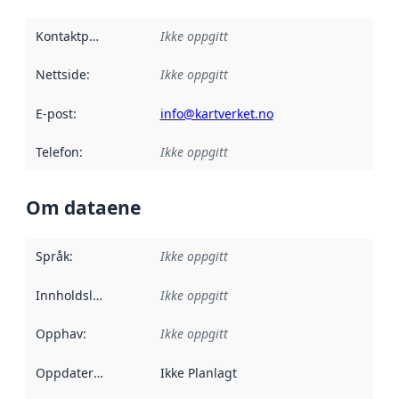
Kontaktpunkt
:
Ikke oppgitt
Nettside
:
Ikke oppgitt
E-post
:
info@kartverket.no
Telefon
:
Ikke oppgitt
Om dataene
Språk
:
Ikke oppgitt
Innholdsleverandører
Ikke oppgitt
:
Opphav
:
Ikke oppgitt
Oppdateringsfrekvens
Ikke Planlagt
: