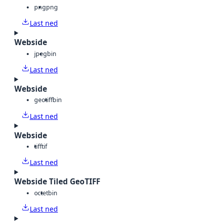
png
png
Last ned
Webside
jpeg
bin
Last ned
Webside
geotiff
bin
Last ned
Webside
tiff
tif
Last ned
Webside Tiled GeoTIFF
octet
bin
Last ned