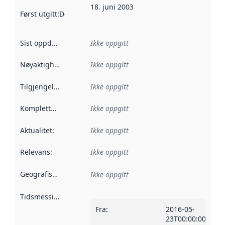
18. juni 2003
Først utgitt
:
Denne datoen sier når dataene i dette datasettet 
Sist oppdatert
:
Ikke oppgitt
Nøyaktighet
:
Ikke oppgitt
Tilgjengelighet
:
Ikke oppgitt
Kompletthet
:
Ikke oppgitt
Aktualitet
:
Ikke oppgitt
Relevans
:
Ikke oppgitt
Geografisk avgrensning
:
Ikke oppgitt
Tidsmessig avgrensning
:
Fra
:
2016-05-
23T00:00:00Z