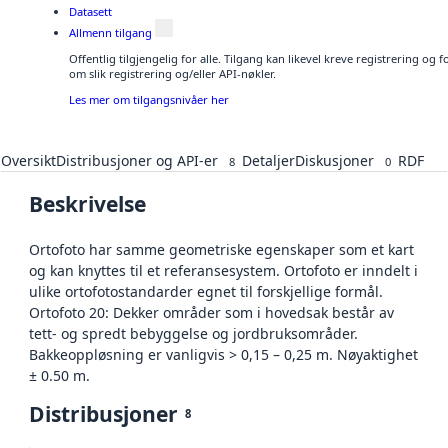
Datasett
Allmenn tilgang
Offentlig tilgjengelig for alle. Tilgang kan likevel kreve registrering o
om slik registrering og/eller API-nøkler.
Les mer om tilgangsnivåer her
Oversikt
Distribusjoner og API-er
Detaljer
Diskusjoner
RDF
8
0
Beskrivelse
Ortofoto har samme geometriske egenskaper som et kart
og kan knyttes til et referansesystem. Ortofoto er inndelt i
ulike ortofotostandarder egnet til forskjellige formål.
Ortofoto 20: Dekker områder som i hovedsak består av
tett- og spredt bebyggelse og jordbruksområder.
Bakkeoppløsning er vanligvis > 0,15 – 0,25 m. Nøyaktighet
± 0.50 m.
Distribusjoner
8