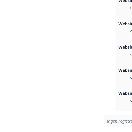
Websi
t
Websid
o
Websid
o
Websi
o
Websi
o
Ingen registre