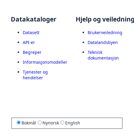
Datakataloger
Hjelp og veilednin
Datasett
Brukerveiledning
API-er
Datalandsbyen
Begreper
Teknisk
dokumentasjon
Informasjonsmodeller
Tjenester og
hendelser
Bokmål
Nynorsk
English