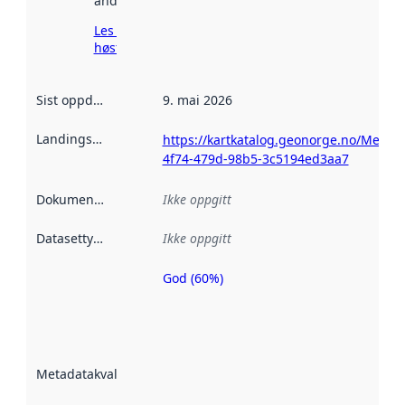
andre steder.
Les mer om
høsting her
Sist oppdatert
:
9. mai 2026
Landingsside
:
https://kartkatalog.geonorge.no/Metad
4f74-479d-98b5-3c5194ed3aa7
Dokumentasjon
:
Ikke oppgitt
Datasettype
:
Ikke oppgitt
God (60%)
Metadatakvalitet
er en indikator
på hvor godt
datasettene er
beskrevet ved
Metadatakvalitet
:
hjelp
avmetadata.