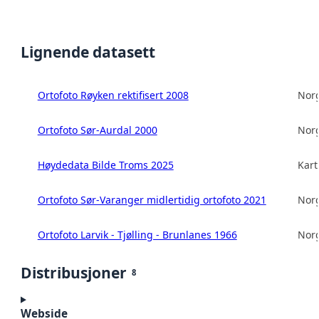
Lignende datasett
Ortofoto Røyken rektifisert 2008
Norg
Ortofoto Sør-Aurdal 2000
Norg
Høydedata Bilde Troms 2025
Kart
Ortofoto Sør-Varanger midlertidig ortofoto 2021
Norg
Ortofoto Larvik - Tjølling - Brunlanes 1966
Norg
Distribusjoner
8
Webside