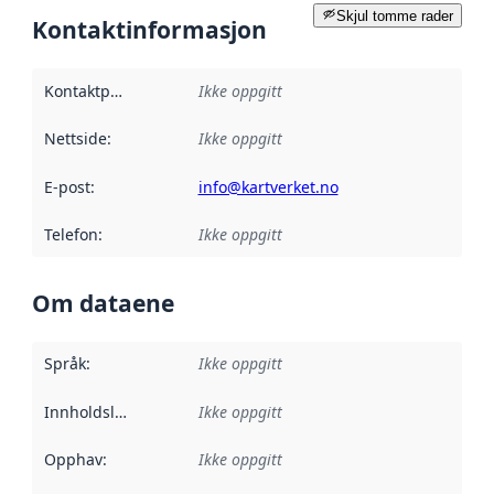
Skjul tomme rader
Kontaktinformasjon
Kontaktpunkt
:
Ikke oppgitt
Nettside
:
Ikke oppgitt
E-post
:
info@kartverket.no
Telefon
:
Ikke oppgitt
Om dataene
Språk
:
Ikke oppgitt
Innholdsleverandører
Ikke oppgitt
:
Opphav
:
Ikke oppgitt