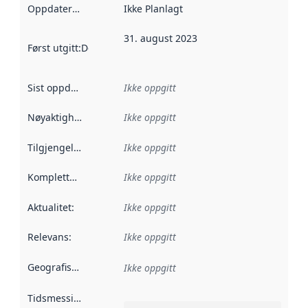
Oppdateringsfrekvens
Ikke Planlagt
:
31. august 2023
Først utgitt
:
Denne datoen sier når dataene i dette datasettet 
Sist oppdatert
:
Ikke oppgitt
Nøyaktighet
:
Ikke oppgitt
Tilgjengelighet
:
Ikke oppgitt
Kompletthet
:
Ikke oppgitt
Aktualitet
:
Ikke oppgitt
Relevans
:
Ikke oppgitt
Geografisk avgrensning
:
Ikke oppgitt
Tidsmessig avgrensning
: