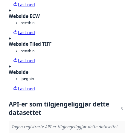
Last ned
Webside ECW
octet
bin
Last ned
Webside Tiled TIFF
octet
bin
Last ned
Webside
jpeg
bin
Last ned
API-er som tilgjengeliggjør dette
0
datasettet
Ingen registrerte API-er tilgjengeliggjør dette datasettet.