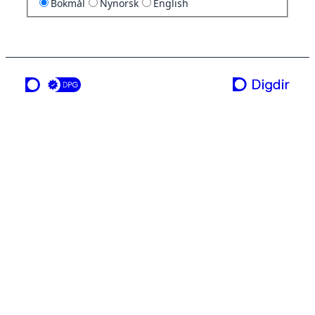
Bokmål
Nynorsk
English
en tjeneste fra