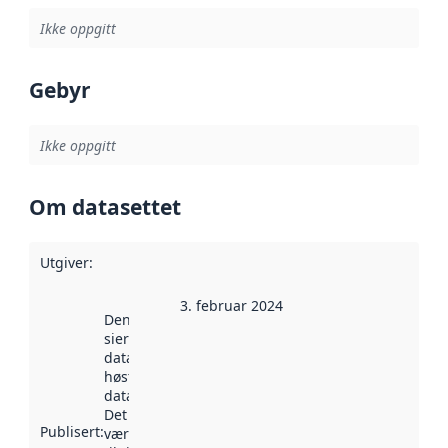
Ikke oppgitt
Gebyr
Ikke oppgitt
Om datasettet
Utgiver
:
3. februar 2024
Denne datoen
sier når
datasettet ble
høstet av
data.norge.no.
Det kan ha
Publisert
:
vært