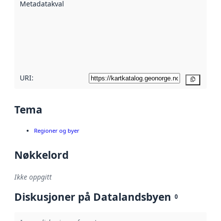
Metadatakvalitet
:
hjelp
avmetadata.
Les mer om
metadatakvalitet
her
URI:
Kopier
Tema
Regioner og byer
Nøkkelord
Ikke oppgitt
Diskusjoner på Datalandsbyen
0