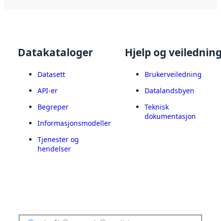
Datakataloger
Hjelp og veilednin
Datasett
Brukerveiledning
API-er
Datalandsbyen
Begreper
Teknisk
dokumentasjon
Informasjonsmodeller
Tjenester og
hendelser