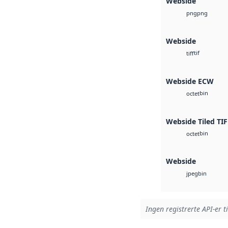
Webside
png
png
Webside
tif
tiff
Webside ECW
bin
octet
Webside Tiled TIF
bin
octet
Webside
bin
jpeg
Ingen registrerte API-er t