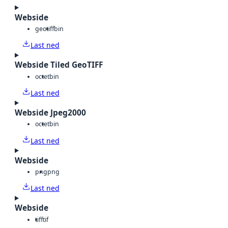
Webside
geotiff
bin
Last ned
Webside Tiled GeoTIFF
octet
bin
Last ned
Webside Jpeg2000
octet
bin
Last ned
Webside
png
png
Last ned
Webside
tiff
tif