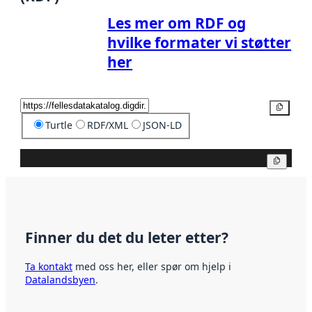
Les mer om RDF og
hvilke formater vi støtter
her
Kopier
Turtle
RDF/XML
JSON-LD
Kopier
Finner du det du leter etter?
Ta kontakt
med oss her, eller spør om hjelp i
Datalandsbyen
.