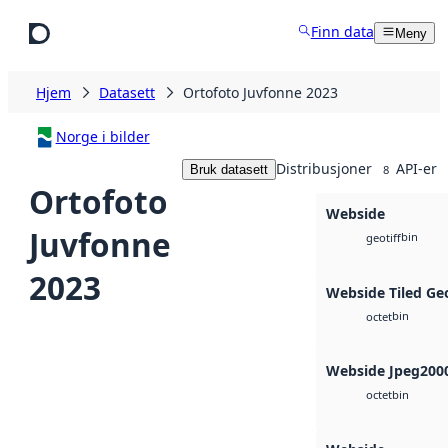
Hopp til hovedinnhold
Finn data
Meny
Hjem
Datasett
Ortofoto Juvfonne 2023
Norge i bilder
Distribusjoner
API-er
Bruk datasett
8
Ortofoto
Webside
Juvfonne
bin
geotiff
2023
Webside Tiled Ge
bin
octet
Webside Jpeg200
bin
octet