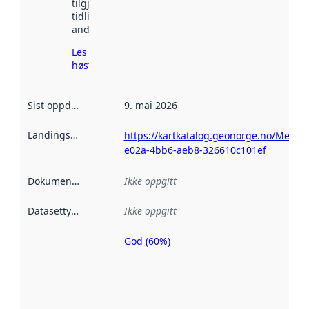
tilgjengelig
tidligere
andre steder.
Les mer om
høsting her
Sist oppdatert
:
9. mai 2026
Landingsside
:
https://kartkatalog.geonorge.no/Metad
e02a-4bb6-aeb8-326610c101ef
Dokumentasjon
:
Ikke oppgitt
Datasettype
:
Ikke oppgitt
God (60%)
Metadatakvalitet
er en indikator
på hvor godt
datasettene er
beskrevet ved