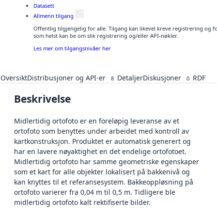
Datasett
Allmenn tilgang
Offentlig tilgjengelig for alle. Tilgang kan likevel kreve registrering og
som helst kan be om slik registrering og/eller API-nøkler.
Les mer om tilgangsnivåer her
Oversikt
Distribusjoner og API-er
Detaljer
Diskusjoner
RDF
8
0
Beskrivelse
Midlertidig ortofoto er en foreløpig leveranse av et
ortofoto som benyttes under arbeidet med kontroll av
kartkonstruksjon. Produktet er automatisk generert og
har en lavere nøyaktighet en det endelige ortofotoet.
Midlertidig ortofoto har samme geometriske egenskaper
som et kart for alle objekter lokalisert på bakkenivå og
kan knyttes til et referansesystem. Bakkeoppløsning på
ortofoto varierer fra 0,04 m til 0,5 m. Tidligere ble
midlertidig ortofoto kalt rektifiserte bilder.