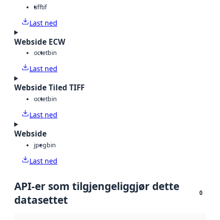
tiff
tif
Last ned
Webside ECW
octet
bin
Last ned
Webside Tiled TIFF
octet
bin
Last ned
Webside
jpeg
bin
Last ned
API-er som tilgjengeliggjør dette
0
datasettet